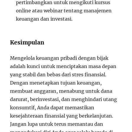
pertimbangkan untuk mengikuti kursus
online atau webinar tentang manajemen
keuangan dan investasi.
Kesimpulan
Mengelola keuangan pribadi dengan bijak
adalah kunci untuk menciptakan masa depan
yang stabil dan bebas dari stres finansial.
Dengan menetapkan tujuan keuangan,
membuat anggaran, menabung untuk dana
darurat, berinvestasi, dan menghindari utang
konsumtif, Anda dapat memastikan
kesejahteraan finansial yang berkelanjutan.
Jangan lupa untuk terus memantau dan