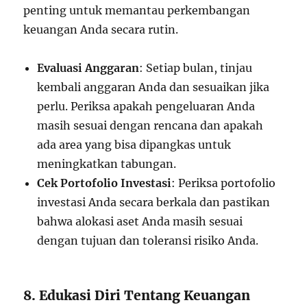
penting untuk memantau perkembangan
keuangan Anda secara rutin.
Evaluasi Anggaran
: Setiap bulan, tinjau
kembali anggaran Anda dan sesuaikan jika
perlu. Periksa apakah pengeluaran Anda
masih sesuai dengan rencana dan apakah
ada area yang bisa dipangkas untuk
meningkatkan tabungan.
Cek Portofolio Investasi
: Periksa portofolio
investasi Anda secara berkala dan pastikan
bahwa alokasi aset Anda masih sesuai
dengan tujuan dan toleransi risiko Anda.
8. Edukasi Diri Tentang Keuangan