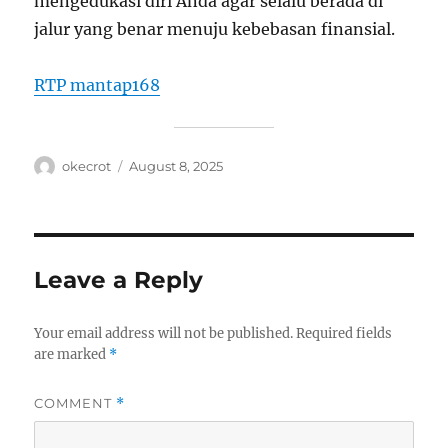
mengedukasi diri Anda agar selalu berada di
jalur yang benar menuju kebebasan finansial.
RTP mantap168
Author
Posted
okecrot
August 8, 2025
on
Leave a Reply
Your email address will not be published.
Required fields
are marked
*
COMMENT
*