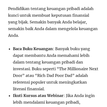
Pendidikan tentang keuangan pribadi adalah
kunci untuk membuat keputusan finansial
yang bijak. Semakin banyak Anda belajar,
semakin baik Anda dalam mengelola keuangan
Anda.
Baca Buku Keuangan
: Banyak buku yang
dapat membantu Anda memahami lebih
dalam tentang keuangan pribadi dan
investasi. Buku seperti “The Millionaire Next
Door” atau “Rich Dad Poor Dad” adalah
referensi populer untuk meningkatkan
literasi finansial.
Ikuti Kursus atau Webinar
: Jika Anda ingin
lebih mendalami keuangan pribadi,