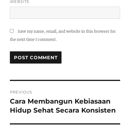
WEBSITE
Save my name, email, and website in this browser for
the next time I comment.
Post
PREVIOUS
navigation
Cara Membangun Kebiasaan
Previous
post:
Hidup Sehat Secara Konsisten