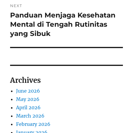
NEXT
Panduan Menjaga Kesehatan
Next
post:
Mental di Tengah Rutinitas
yang Sibuk
Archives
June 2026
May 2026
April 2026
March 2026
February 2026
January 2026