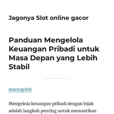
Jagonya Slot online gacor
Panduan Mengelola
Keuangan Pribadi untuk
Masa Depan yang Lebih
Stabil
mantap168
Mengelola keuangan pribadi dengan bijak
adalah langkah penting untuk memastikan