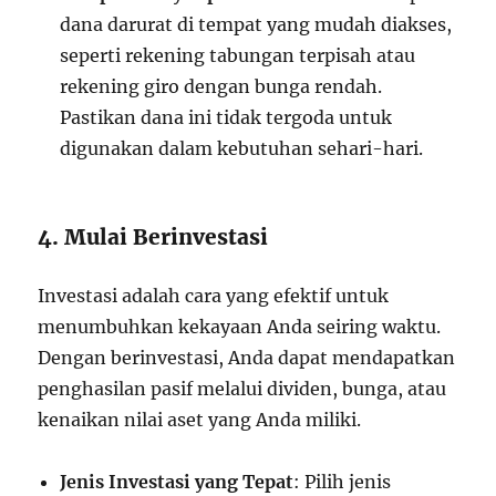
dana darurat di tempat yang mudah diakses,
seperti rekening tabungan terpisah atau
rekening giro dengan bunga rendah.
Pastikan dana ini tidak tergoda untuk
digunakan dalam kebutuhan sehari-hari.
4. Mulai Berinvestasi
Investasi adalah cara yang efektif untuk
menumbuhkan kekayaan Anda seiring waktu.
Dengan berinvestasi, Anda dapat mendapatkan
penghasilan pasif melalui dividen, bunga, atau
kenaikan nilai aset yang Anda miliki.
Jenis Investasi yang Tepat
: Pilih jenis