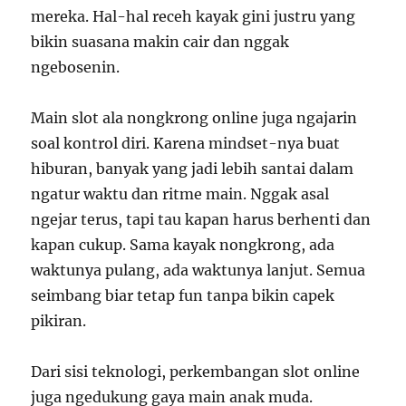
mereka. Hal-hal receh kayak gini justru yang
bikin suasana makin cair dan nggak
ngebosenin.
Main slot ala nongkrong online juga ngajarin
soal kontrol diri. Karena mindset-nya buat
hiburan, banyak yang jadi lebih santai dalam
ngatur waktu dan ritme main. Nggak asal
ngejar terus, tapi tau kapan harus berhenti dan
kapan cukup. Sama kayak nongkrong, ada
waktunya pulang, ada waktunya lanjut. Semua
seimbang biar tetap fun tanpa bikin capek
pikiran.
Dari sisi teknologi, perkembangan slot online
juga ngedukung gaya main anak muda.