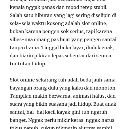
kepala nggak panas dan mood tetep stabil.
Salah satu hiburan yang lagi sering diselipin di
sela-sela waktu kosong adalah slot online,
bukan karena pengen sok serius, tapi karena
vibes-nya emang pas buat yang pengen santai
tanpa drama. Tinggal buka layar, duduk enak,
dan biarin pikiran lepas sebentar dari semua
tuntutan hidup.
Slot online sekarang tuh udah beda jauh sama
bayangan orang dulu yang kaku dan monoton.
Tampilan makin berwarna, animasi halus, dan
suara yang bikin suasana jadi hidup. Buat anak
santai, hal-hal kecil kayak gini tuh ngaruh
banget. Nggak perlu mikir keras, nggak harus
fokus penuh, cukup nikmatin alurnya sambil