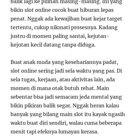
balik lagi ke pilihan masing-masing. Ini yang
bikin slot online cocok buat hiburan lepas
penat. Nggak ada kewajiban buat kejar target
tertentu, cukup nikmati prosesnya. Kadang
justru di momen paling santai, kejutan-
kejutan kecil datang tanpa diduga.
Buat anak muda yang kesehariannya padat,
slot online sering jadi sela waktu yang pas. Di
sela tugas, kerjaan, atau aktivitas lain, ada
momen di mana otak butuh rehat. Main
sebentar bisa jadi semacam jeda mental yang
bikin pikiran balik segar. Nggak heran kalau
banyak yang bilang main slot itu kayak ngasih
waktu buat diri sendiri, walau cuma beberapa
menit tapi efeknya lumayan kerasa.