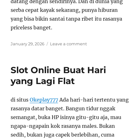
datang dengan sendirinya. Dan di dunia yang
serba cepat kayak sekarang, punya hiburan
yang bisa bikin santai tanpa ribet itu rasanya
priceless banget.
Posted
on
January 29, 2026
Leave a comment
on
Slot
Online
Santuy
Slot Online Buat Hari
Anti
Ribet
yang Lagi Flat
di situs
Okeplay777
Ada hari-hari tertentu yang
rasanya datar banget. Bangun tidur nggak
semangat, buka HP isinya gitu-gitu aja, mau
ngapa-ngapain kok rasanya males. Bukan
sedih, bukan juga capek berlebihan, cuma