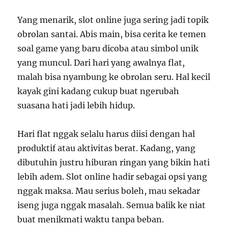
Yang menarik, slot online juga sering jadi topik
obrolan santai. Abis main, bisa cerita ke temen
soal game yang baru dicoba atau simbol unik
yang muncul. Dari hari yang awalnya flat,
malah bisa nyambung ke obrolan seru. Hal kecil
kayak gini kadang cukup buat ngerubah
suasana hati jadi lebih hidup.
Hari flat nggak selalu harus diisi dengan hal
produktif atau aktivitas berat. Kadang, yang
dibutuhin justru hiburan ringan yang bikin hati
lebih adem. Slot online hadir sebagai opsi yang
nggak maksa. Mau serius boleh, mau sekadar
iseng juga nggak masalah. Semua balik ke niat
buat menikmati waktu tanpa beban.