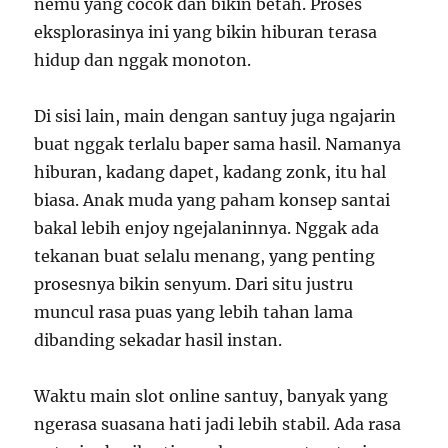
nemu yang cocok dan bikin betah. Proses
eksplorasinya ini yang bikin hiburan terasa
hidup dan nggak monoton.
Di sisi lain, main dengan santuy juga ngajarin
buat nggak terlalu baper sama hasil. Namanya
hiburan, kadang dapet, kadang zonk, itu hal
biasa. Anak muda yang paham konsep santai
bakal lebih enjoy ngejalaninnya. Nggak ada
tekanan buat selalu menang, yang penting
prosesnya bikin senyum. Dari situ justru
muncul rasa puas yang lebih tahan lama
dibanding sekadar hasil instan.
Waktu main slot online santuy, banyak yang
ngerasa suasana hati jadi lebih stabil. Ada rasa