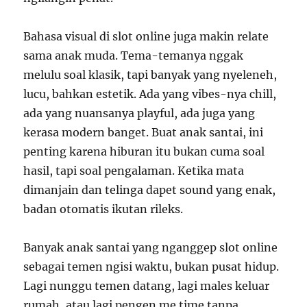
Bahasa visual di slot online juga makin relate
sama anak muda. Tema-temanya nggak
melulu soal klasik, tapi banyak yang nyeleneh,
lucu, bahkan estetik. Ada yang vibes-nya chill,
ada yang nuansanya playful, ada juga yang
kerasa modern banget. Buat anak santai, ini
penting karena hiburan itu bukan cuma soal
hasil, tapi soal pengalaman. Ketika mata
dimanjain dan telinga dapet sound yang enak,
badan otomatis ikutan rileks.
Banyak anak santai yang nganggep slot online
sebagai temen ngisi waktu, bukan pusat hidup.
Lagi nunggu temen datang, lagi males keluar
rumah, atau lagi pengen me time tanpa