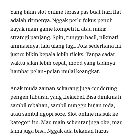
Yang bikin slot online terasa pas buat hari flat
adalah ritmenya. Nggak perlu fokus penuh
kayak main game kompetitif atau mikir
strategi panjang. Spin, tunggu hasil, nikmati
animasinya, lalu ulang lagi. Pola sederhana ini
justru bikin kepala lebih rileks. Tanpa sadar,
waktu jalan lebih cepat, mood yang tadinya
hambar pelan-pelan mulai keangkat.
Anak muda zaman sekarang juga cenderung
pengen hiburan yang fleksibel. Bisa dinikmati
sambil rebahan, sambil nunggu hujan reda,
atau sambil ngopi sore. Slot online masuk ke
kategori itu. Mau main sebentar juga oke, mau
lama juga bisa. Nggak ada tekanan harus