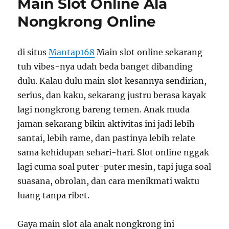
Main Slot Online Ala
Hari
yang
Nongkrong Online
Lagi
Flat
di situs
Mantap168
Main slot online sekarang
tuh vibes-nya udah beda banget dibanding
dulu. Kalau dulu main slot kesannya sendirian,
serius, dan kaku, sekarang justru berasa kayak
lagi nongkrong bareng temen. Anak muda
jaman sekarang bikin aktivitas ini jadi lebih
santai, lebih rame, dan pastinya lebih relate
sama kehidupan sehari-hari. Slot online nggak
lagi cuma soal puter-puter mesin, tapi juga soal
suasana, obrolan, dan cara menikmati waktu
luang tanpa ribet.
Gaya main slot ala anak nongkrong ini