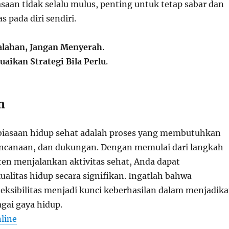
saan tidak selalu mulus, penting untuk tetap sabar dan
as pada diri sendiri.
salahan, Jangan Menyerah
.
uaikan Strategi Bila Perlu
.
n
asaan hidup sehat adalah proses yang membutuhkan
ncanaan, dan dukungan. Dengan memulai dari langkah
ten menjalankan aktivitas sehat, Anda dapat
alitas hidup secara signifikan. Ingatlah bahwa
leksibilitas menjadi kunci keberhasilan dalam menjadik
gai gaya hidup.
nline