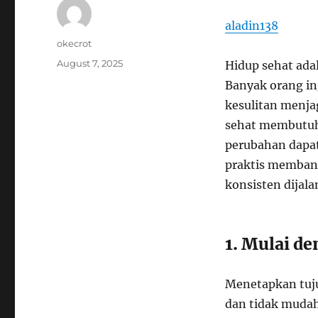
aladin138
Author
okecrot
Posted
August 7, 2025
Hidup sehat adal
on
Banyak orang in
kesulitan menja
sehat membutuhk
perubahan dapat
praktis membang
konsisten dijala
1. Mulai de
Menetapkan tuj
dan tidak muda