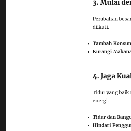
3. Mulai d
Perubahan besar 
diikuti.
Tambah Konsums
Kurangi Makana
4. Jaga Kua
Tidur yang bai
energi.
Tidur dan Bangu
Hindari Penggu