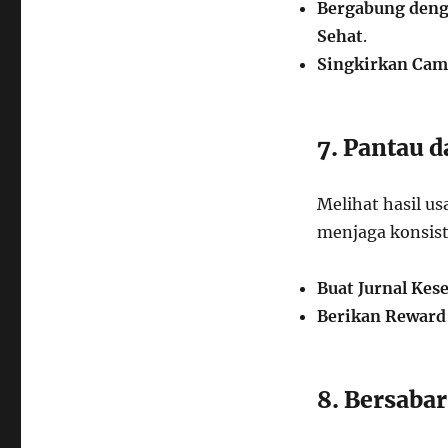
Bergabung deng
Sehat
.
Singkirkan Cam
7. Pantau 
Melihat hasil 
menjaga konsist
Buat Jurnal Kes
Berikan Reward
8. Bersaba