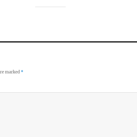
 are marked
*