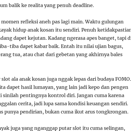
elum balik ke realita yang penuh deadline.
 momen refleksi aneh pas lagi main. Waktu gulungan
ayak hidup anak kosan itu sendiri. Penuh ketidakpastian
dang dapet kejutan. Kadang ngerasa apes banget, tapi d
iba-tiba dapet kabar baik. Entah itu nilai ujian bagus,
orang tua, atau chat dari gebetan yang akhirnya bales
slot ala anak kosan juga nggak lepas dari budaya FOMO.
ta dapet hasil lumayan, yang lain jadi kepo dan pengen
di sinilah pentingnya kontrol diri. Jangan cuma karena
galan cerita, jadi lupa sama kondisi keuangan sendiri.
s punya pendirian, bukan cuma ikut arus tongkrongan.
yak juga yang nganggap putar slot itu cuma selingan,