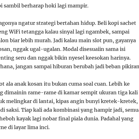
pi sambil berharap hoki lagi mampir.
agonya ngatur strategi bertahan hidup. Beli kopi sachet
eng WiFi tetangga kalau sinyal lagi ngambek, sampai
lon biar lebih murah. Jadi kalau main slot pun, gayanya
osan, nggak ugal-ugalan. Modal disesuaiin sama isi
nting seru dan nggak bikin nyesel keesokan harinya.
rhana, jangan sampai hiburan berubah jadi beban pikiran
ot ala anak kosan itu bukan cuma soal cuan. Lebih ke
g dimainin rame-rame di kamar sempit ukuran tiga kali
uk melingkar di lantai, kipas angin bunyi kretek-kretek,
adi saksi. Tiap kali ada kombinasi yang hampir jadi, semu
heboh kayak lagi nobar final piala dunia. Padahal yang
e di layar lima inci.