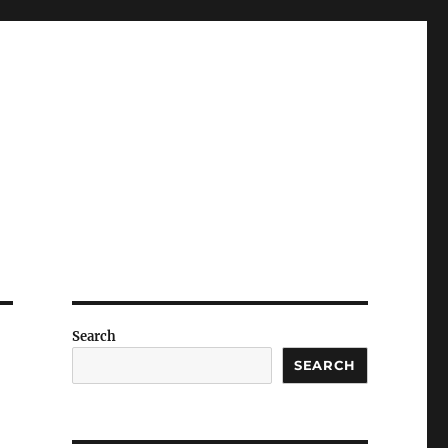
Search
SEARCH