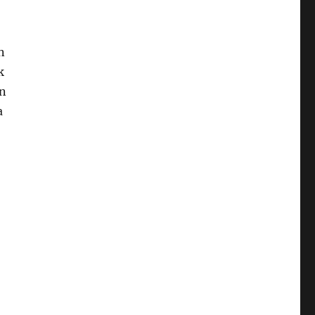
n
k
an
a