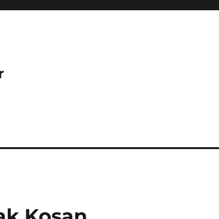
r
nak Kosan