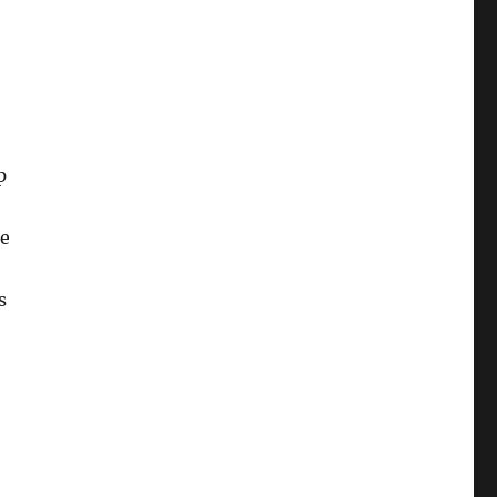
p
ke
s