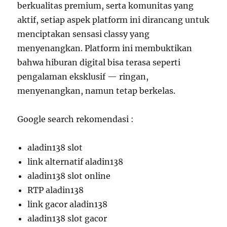
berkualitas premium, serta komunitas yang
aktif, setiap aspek platform ini dirancang untuk
menciptakan sensasi classy yang
menyenangkan. Platform ini membuktikan
bahwa hiburan digital bisa terasa seperti
pengalaman eksklusif — ringan,
menyenangkan, namun tetap berkelas.
Google search rekomendasi :
aladin138 slot
link alternatif aladin138
aladin138 slot online
RTP aladin138
link gacor aladin138
aladin138 slot gacor