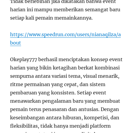
Tidak berlebihan jika dikatakan bahwa event
harian ini mampu memberikan semangat baru
setiap kali pemain memainkannya.
https://www.speedrun.com/users/nianaqilza/a
bout
Okeplay777 berhasil menciptakan konsep event
harian yang bikin ketagihan berkat kombinasi
sempurna antara variasi tema, visual menarik,
ritme permainan yang cepat, dan sistem
pembaruan yang konsisten. Setiap event
menawarkan pengalaman baru yang membuat
pemain terus penasaran dan antusias. Dengan
keseimbangan antara hiburan, kompetisi, dan
fleksibilitas, tidak hanya menjadi platform