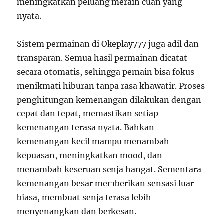
meningkatkan peluang meraih cuan yang
nyata.
Sistem permainan di Okeplay777 juga adil dan
transparan. Semua hasil permainan dicatat
secara otomatis, sehingga pemain bisa fokus
menikmati hiburan tanpa rasa khawatir. Proses
penghitungan kemenangan dilakukan dengan
cepat dan tepat, memastikan setiap
kemenangan terasa nyata. Bahkan
kemenangan kecil mampu menambah
kepuasan, meningkatkan mood, dan
menambah keseruan senja hangat. Sementara
kemenangan besar memberikan sensasi luar
biasa, membuat senja terasa lebih
menyenangkan dan berkesan.