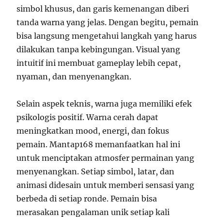
simbol khusus, dan garis kemenangan diberi
tanda warna yang jelas. Dengan begitu, pemain
bisa langsung mengetahui langkah yang harus
dilakukan tanpa kebingungan. Visual yang
intuitif ini membuat gameplay lebih cepat,
nyaman, dan menyenangkan.
Selain aspek teknis, warna juga memiliki efek
psikologis positif. Warna cerah dapat
meningkatkan mood, energi, dan fokus
pemain. Mantap168 memanfaatkan hal ini
untuk menciptakan atmosfer permainan yang
menyenangkan. Setiap simbol, latar, dan
animasi didesain untuk memberi sensasi yang
berbeda di setiap ronde. Pemain bisa
merasakan pengalaman unik setiap kali