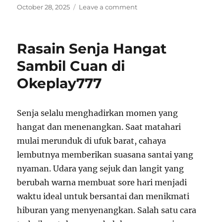
Posted
on
October 28, 2025
Leave a comment
on
Nikmati
Warna
Seru
Rasain Senja Hangat
Tiap
Game
Sambil Cuan di
di
Okeplay777
Mantap168
Senja selalu menghadirkan momen yang
hangat dan menenangkan. Saat matahari
mulai merunduk di ufuk barat, cahaya
lembutnya memberikan suasana santai yang
nyaman. Udara yang sejuk dan langit yang
berubah warna membuat sore hari menjadi
waktu ideal untuk bersantai dan menikmati
hiburan yang menyenangkan. Salah satu cara