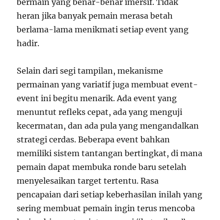
bermain yang benar-benar imersif. Tidak
heran jika banyak pemain merasa betah
berlama-lama menikmati setiap event yang
hadir.
Selain dari segi tampilan, mekanisme
permainan yang variatif juga membuat event-
event ini begitu menarik. Ada event yang
menuntut refleks cepat, ada yang menguji
kecermatan, dan ada pula yang mengandalkan
strategi cerdas. Beberapa event bahkan
memiliki sistem tantangan bertingkat, di mana
pemain dapat membuka ronde baru setelah
menyelesaikan target tertentu. Rasa
pencapaian dari setiap keberhasilan inilah yang
sering membuat pemain ingin terus mencoba