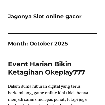
Jagonya Slot online gacor
Month:
October 2025
Event Harian Bikin
Ketagihan Okeplay777
Dalam dunia hiburan digital yang terus
berkembang, game online kini tidak hanya
menjadi sarana melepas penat, tetapi juga