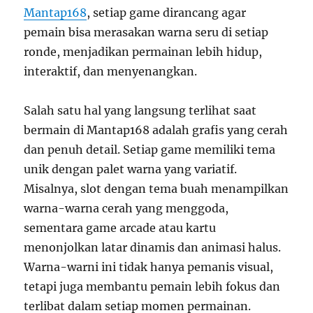
Mantap168
, setiap game dirancang agar
pemain bisa merasakan warna seru di setiap
ronde, menjadikan permainan lebih hidup,
interaktif, dan menyenangkan.
Salah satu hal yang langsung terlihat saat
bermain di Mantap168 adalah grafis yang cerah
dan penuh detail. Setiap game memiliki tema
unik dengan palet warna yang variatif.
Misalnya, slot dengan tema buah menampilkan
warna-warna cerah yang menggoda,
sementara game arcade atau kartu
menonjolkan latar dinamis dan animasi halus.
Warna-warni ini tidak hanya pemanis visual,
tetapi juga membantu pemain lebih fokus dan
terlibat dalam setiap momen permainan.