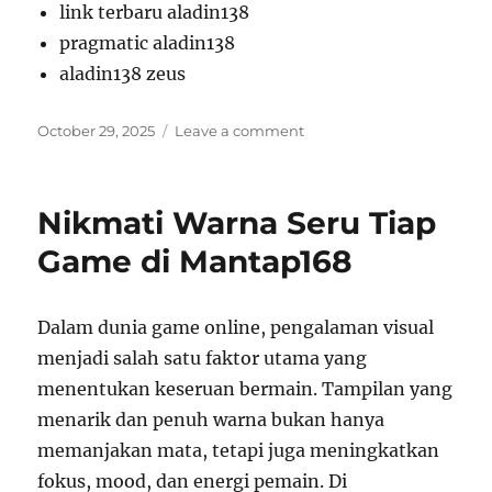
link terbaru aladin138
pragmatic aladin138
aladin138 zeus
Posted
on
October 29, 2025
Leave a comment
on
Aladin138
Bikin
Sensasi
Nikmati Warna Seru Tiap
Main
Makin
Game di Mantap168
Classy
Dalam dunia game online, pengalaman visual
menjadi salah satu faktor utama yang
menentukan keseruan bermain. Tampilan yang
menarik dan penuh warna bukan hanya
memanjakan mata, tetapi juga meningkatkan
fokus, mood, dan energi pemain. Di