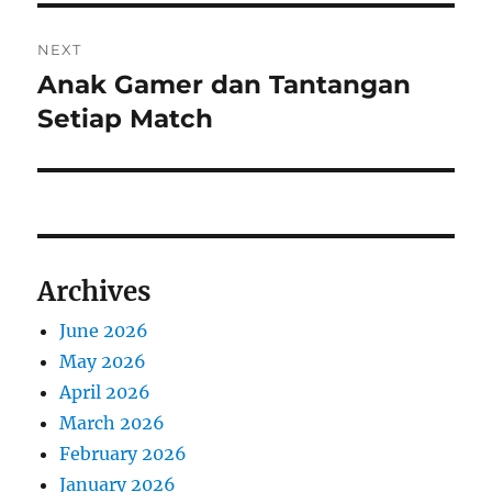
NEXT
Anak Gamer dan Tantangan
Next
post:
Setiap Match
Archives
June 2026
May 2026
April 2026
March 2026
February 2026
January 2026