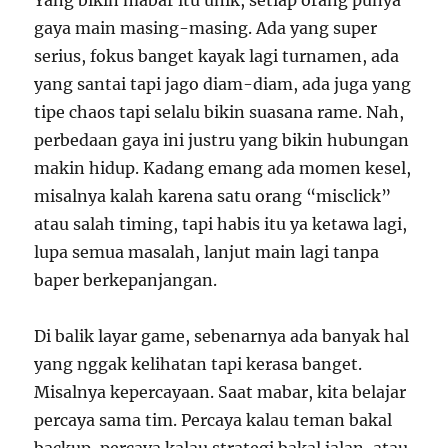
Yang bikin mabar itu unik, setiap orang punya
gaya main masing-masing. Ada yang super
serius, fokus banget kayak lagi turnamen, ada
yang santai tapi jago diam-diam, ada juga yang
tipe chaos tapi selalu bikin suasana rame. Nah,
perbedaan gaya ini justru yang bikin hubungan
makin hidup. Kadang emang ada momen kesel,
misalnya kalah karena satu orang “misclick”
atau salah timing, tapi habis itu ya ketawa lagi,
lupa semua masalah, lanjut main lagi tanpa
baper berkepanjangan.
Di balik layar game, sebenarnya ada banyak hal
yang nggak kelihatan tapi kerasa banget.
Misalnya kepercayaan. Saat mabar, kita belajar
percaya sama tim. Percaya kalau teman bakal