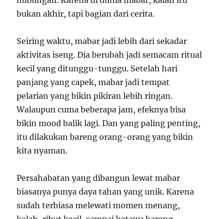
hubungan. Karena di dunia mabar, kalah itu
bukan akhir, tapi bagian dari cerita.
Seiring waktu, mabar jadi lebih dari sekadar
aktivitas iseng. Dia berubah jadi semacam ritual
kecil yang ditunggu-tunggu. Setelah hari
panjang yang capek, mabar jadi tempat
pelarian yang bikin pikiran lebih ringan.
Walaupun cuma beberapa jam, efeknya bisa
bikin mood balik lagi. Dan yang paling penting,
itu dilakukan bareng orang-orang yang bikin
kita nyaman.
Persahabatan yang dibangun lewat mabar
biasanya punya daya tahan yang unik. Karena
sudah terbiasa melewati momen menang,