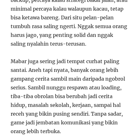
backup, percaya kalau strategi bakal jalan, atau
minimal percaya kalau walaupun kacau, tetap
bisa ketawa bareng. Dari situ pelan-pelan
tumbuh rasa saling ngerti. Nggak semua orang
harus jago, yang penting solid dan nggak
saling nyalahin terus-terusan.
Mabar juga sering jadi tempat curhat paling
santai. Aneh tapi nyata, banyak orang lebih
gampang cerita sambil main daripada ngobrol
serius. Sambil nunggu respawn atau loading,
tiba-tiba obrolan bisa berubah jadi cerita
hidup, masalah sekolah, kerjaan, sampai hal
receh yang bikin pusing sendiri. Tanpa sadar,
game jadi jembatan komunikasi yang bikin
orang lebih terbuka.