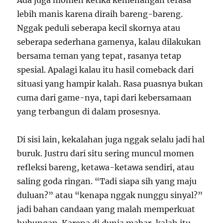
Ada juga momen ketika kemenangan terasa
lebih manis karena diraih bareng-bareng.
Nggak peduli seberapa kecil skornya atau
seberapa sederhana gamenya, kalau dilakukan
bersama teman yang tepat, rasanya tetap
spesial. Apalagi kalau itu hasil comeback dari
situasi yang hampir kalah. Rasa puasnya bukan
cuma dari game-nya, tapi dari kebersamaan
yang terbangun di dalam prosesnya.
Di sisi lain, kekalahan juga nggak selalu jadi hal
buruk. Justru dari situ sering muncul momen
refleksi bareng, ketawa-ketawa sendiri, atau
saling goda ringan. “Tadi siapa sih yang maju
duluan?” atau “kenapa nggak nunggu sinyal?”
jadi bahan candaan yang malah memperkuat