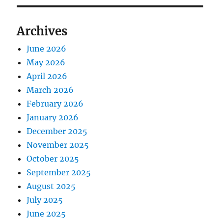
Archives
June 2026
May 2026
April 2026
March 2026
February 2026
January 2026
December 2025
November 2025
October 2025
September 2025
August 2025
July 2025
June 2025