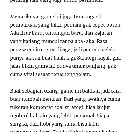
penting lain yang juga butuh perhatian.
Menariknya, game ini juga terus ngasih
pembaruan yang bikin pemain gak cepet bosen.
Ada fitur baru, tantangan baru, dan kejutan
yang kadang muncul tanpa aba-aba. Rasa
penasaran itu terus dijaga, jadi pemain selalu
punya alasan buat balik lagi. Strategi kayak gini
jelas bikin game ini punya umur panjang, gak
cuma viral sesaat terus tenggelam.
Buat sebagian orang, game ini bahkan jadi cara
buat nambah kenalan. Dari yang awalnya cuma
tukeran komentar soal strategi, bisa lanjut
ngobrol hal lain yang lebih personal. Siapa
sangka, dari hobi yang sama bisa lahir