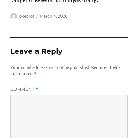
banget di keseharian banyak orang.
Author
Posted
okecrot
March 4, 2026
on
Leave a Reply
Your email address will not be published.
Required fields
are marked
*
COMMENT
*