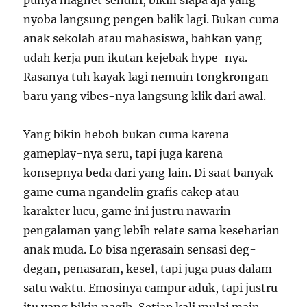
punya magnet sendiri, bikin siapa aja yang
nyoba langsung pengen balik lagi. Bukan cuma
anak sekolah atau mahasiswa, bahkan yang
udah kerja pun ikutan kejebak hype-nya.
Rasanya tuh kayak lagi nemuin tongkrongan
baru yang vibes-nya langsung klik dari awal.
Yang bikin heboh bukan cuma karena
gameplay-nya seru, tapi juga karena
konsepnya beda dari yang lain. Di saat banyak
game cuma ngandelin grafis cakep atau
karakter lucu, game ini justru nawarin
pengalaman yang lebih relate sama keseharian
anak muda. Lo bisa ngerasain sensasi deg-
degan, penasaran, kesel, tapi juga puas dalam
satu waktu. Emosinya campur aduk, tapi justru