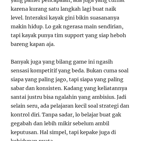
yang pamer pencapaian, ada juga yang curhat
karena kurang satu langkah lagi buat naik
level. Interaksi kayak gini bikin suasananya
makin hidup. Lo gak ngerasa main sendirian,
tapi kayak punya tim support yang siap heboh
bareng kapan aja.
Banyak juga yang bilang game ini ngasih
sensasi kompetitif yang beda. Bukan cuma soal
siapa yang paling jago, tapi siapa yang paling
sabar dan konsisten. Kadang yang keliatannya
santai justru bisa ngalahin yang ambisius. Jadi
selain seru, ada pelajaran kecil soal strategi dan
kontrol diri. Tanpa sadar, lo belajar buat gak
gegabah dan lebih mikir sebelum ambil
keputusan. Hal simpel, tapi kepake juga di