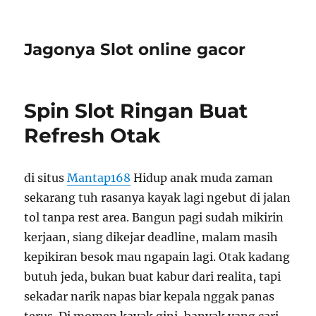
Jagonya Slot online gacor
Spin Slot Ringan Buat
Refresh Otak
di situs
Mantap168
Hidup anak muda zaman
sekarang tuh rasanya kayak lagi ngebut di jalan
tol tanpa rest area. Bangun pagi sudah mikirin
kerjaan, siang dikejar deadline, malam masih
kepikiran besok mau ngapain lagi. Otak kadang
butuh jeda, bukan buat kabur dari realita, tapi
sekadar narik napas biar kepala nggak panas