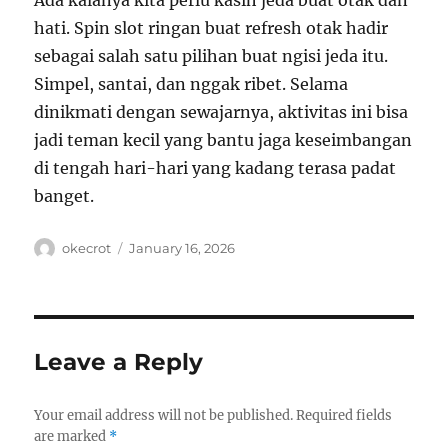
Ada kalanya kita perlu kasih jeda buat otak dan
hati. Spin slot ringan buat refresh otak hadir
sebagai salah satu pilihan buat ngisi jeda itu.
Simpel, santai, dan nggak ribet. Selama
dinikmati dengan sewajarnya, aktivitas ini bisa
jadi teman kecil yang bantu jaga keseimbangan
di tengah hari-hari yang kadang terasa padat
banget.
Author
Posted
okecrot
January 16, 2026
on
Leave a Reply
Your email address will not be published.
Required fields
are marked
*