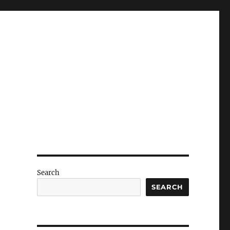
Search
SEARCH