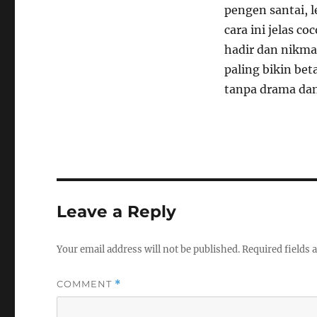
pengen santai, 
cara ini jelas co
hadir dan nikma
paling bikin bet
tanpa drama dan
Leave a Reply
Your email address will not be published.
Required fields
COMMENT
*