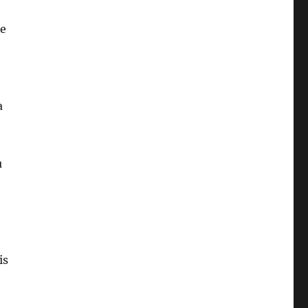
re
a
u
is