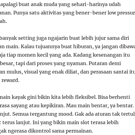
 apalagi buat anak muda yang sehari-harinya udah
nan. Punya satu aktivitas yang bener-bener low pressu
ah.
banyak setting juga ngajarin buat lebih jujur sama diri
uan main. Kalau tujuannya buat hiburan, ya jangan dibaw
 aja tiap momen kecil yang ada. Kadang kesenangan itu
 besar, tapi dari proses yang nyaman. Putaran demi
an mulus, visual yang enak diliat, dan perasaan santai it
i reward.
main kayak gini bikin kita lebih fleksibel. Bisa berhenti
rasa sayang atau kepikiran. Mau main bentar, ya bentar.
anjut. Semua tergantung mood. Gak ada aturan tak tertul
terus lanjut. Ini yang bikin main slot terasa lebih
ak ngerasa dikontrol sama permainan.