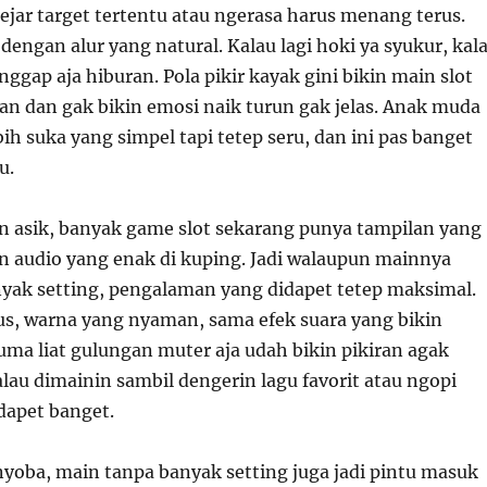
ejar target tertentu atau ngerasa harus menang terus.
dengan alur yang natural. Kalau lagi hoki ya syukur, kal
ggap aja hiburan. Pola pikir kayak gini bikin main slot
gan dan gak bikin emosi naik turun gak jelas. Anak muda
ih suka yang simpel tapi tetep seru, dan ini pas banget
u.
n asik, banyak game slot sekarang punya tampilan yang
n audio yang enak di kuping. Jadi walaupun mainnya
nyak setting, pengalaman yang didapet tetep maksimal.
us, warna yang nyaman, sama efek suara yang bikin
uma liat gulungan muter aja udah bikin pikiran agak
lau dimainin sambil dengerin lagu favorit atau ngopi
dapet banget.
nyoba, main tanpa banyak setting juga jadi pintu masuk