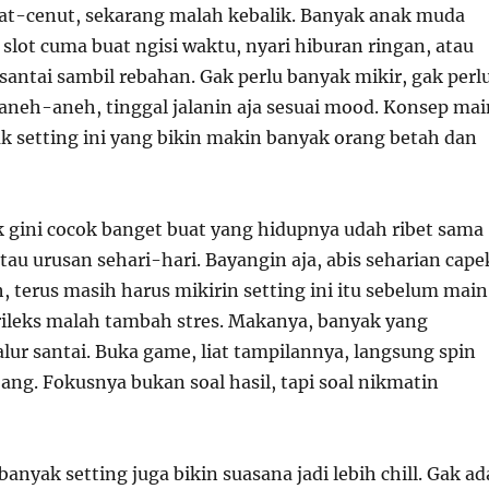
nat-cenut, sekarang malah kebalik. Banyak anak muda
slot cuma buat ngisi waktu, nyari hiburan ringan, atau
santai sambil rebahan. Gak perlu banyak mikir, gak perl
 aneh-aneh, tinggal jalanin aja sesuai mood. Konsep mai
ak setting ini yang bikin makin banyak orang betah dan
 gini cocok banget buat yang hidupnya udah ribet sama
atau urusan sehari-hari. Bayangin aja, abis seharian cape
 terus masih harus mikirin setting ini itu sebelum main
ileks malah tambah stres. Makanya, banyak yang
alur santai. Buka game, liat tampilannya, langsung spin
ang. Fokusnya bukan soal hasil, tapi soal nikmatin
banyak setting juga bikin suasana jadi lebih chill. Gak ad