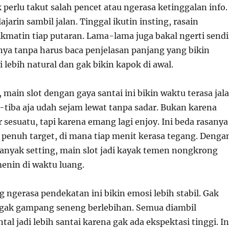
perlu takut salah pencet atau ngerasa ketinggalan info.
ajarin sambil jalan. Tinggal ikutin insting, rasain
ikmatin tiap putaran. Lama-lama juga bakal ngerti sendi
ya tanpa harus baca penjelasan panjang yang bikin
i lebih natural dan gak bikin kapok di awal.
 main slot dengan gaya santai ini bikin waktu terasa jal
a-tiba aja udah sejam lewat tanpa sadar. Bukan karena
 sesuatu, tapi karena emang lagi enjoy. Ini beda rasanya
penuh target, di mana tiap menit kerasa tegang. Denga
anyak setting, main slot jadi kayak temen nongkrong
menin di waktu luang.
 ngerasa pendekatan ini bikin emosi lebih stabil. Gak
gak gampang seneng berlebihan. Semua diambil
al jadi lebih santai karena gak ada ekspektasi tinggi. In