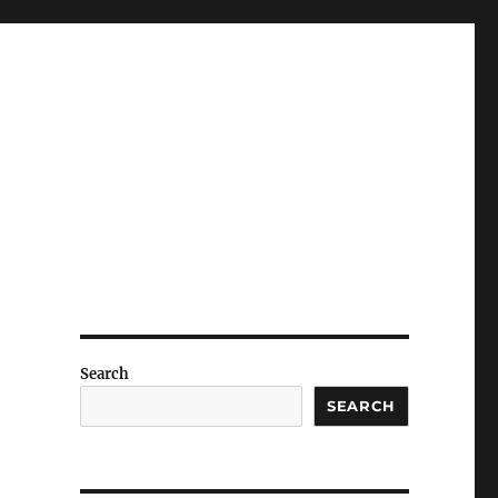
Search
SEARCH