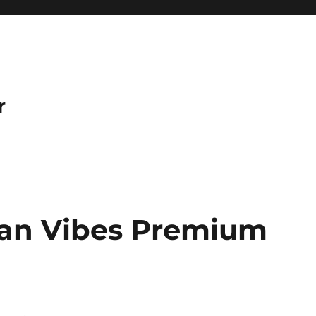
r
kan Vibes Premium