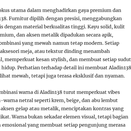
 fokus utama dalam menghadirkan gaya premium dan
n138. Furnitur dipilih dengan presisi, menggabungkan
 dengan material berkualitas tinggi. Kayu solid, kulit
emium, dan aksen metalik dipadukan secara apik,
ombinasi yang mewah namun tetap modern. Setiap
aksesori meja, atau tekstur dinding menambah
l, memperkuat kesan stylish, dan membuat setiap sudut
hidup. Perhatian terhadap detail ini membuat Aladin13
lihat mewah, tetapi juga terasa eksklusif dan nyaman.
kombinasi warna di Aladin138 turut memperkuat vibes
warna netral seperti krem, beige, dan abu lembut
aksen gelap atau metalik, menciptakan kontras yang
kat. Warna bukan sekadar elemen visual, tetapi bagian
n emosional yang membuat setiap pengunjung merasa