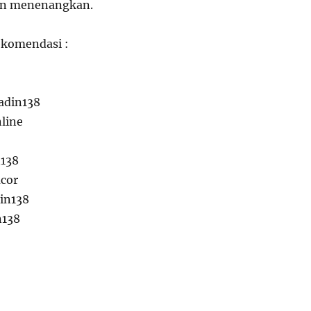
dan menenangkan.
ekomendasi :
ladin138
nline
n138
acor
din138
n138