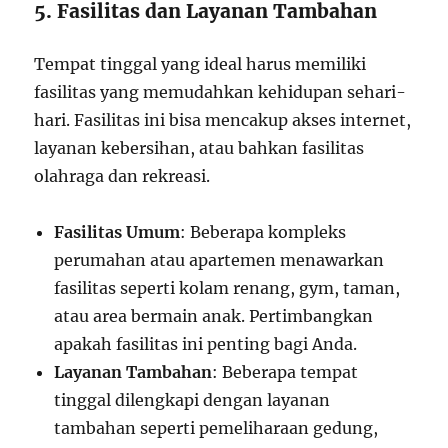
5. Fasilitas dan Layanan Tambahan
Tempat tinggal yang ideal harus memiliki
fasilitas yang memudahkan kehidupan sehari-
hari. Fasilitas ini bisa mencakup akses internet,
layanan kebersihan, atau bahkan fasilitas
olahraga dan rekreasi.
Fasilitas Umum
: Beberapa kompleks
perumahan atau apartemen menawarkan
fasilitas seperti kolam renang, gym, taman,
atau area bermain anak. Pertimbangkan
apakah fasilitas ini penting bagi Anda.
Layanan Tambahan
: Beberapa tempat
tinggal dilengkapi dengan layanan
tambahan seperti pemeliharaan gedung,