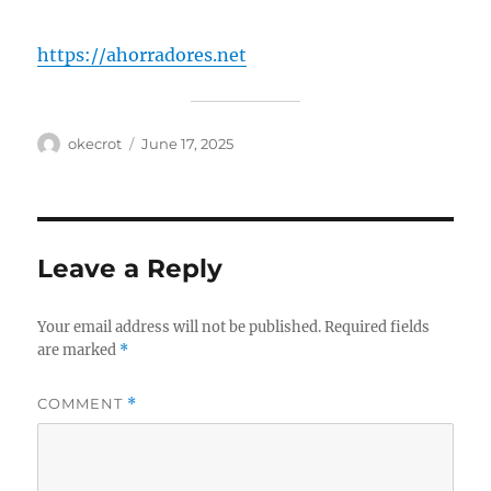
https://ahorradores.net
Author
Posted
okecrot
June 17, 2025
on
Leave a Reply
Your email address will not be published.
Required fields
are marked
*
COMMENT
*