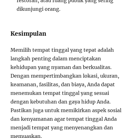
restoran, atau ruang publik yang sering
dikunjungi orang.
Kesimpulan
Memilih tempat tinggal yang tepat adalah
langkah penting dalam menciptakan
kehidupan yang nyaman dan berkualitas.
Dengan mempertimbangkan lokasi, ukuran,
keamanan, fasilitas, dan biaya, Anda dapat
menemukan tempat tinggal yang sesuai
dengan kebutuhan dan gaya hidup Anda.
Pastikan juga untuk memikirkan aspek sosial
dan kenyamanan agar tempat tinggal Anda
menjadi tempat yang menyenangkan dan
memuaskan.