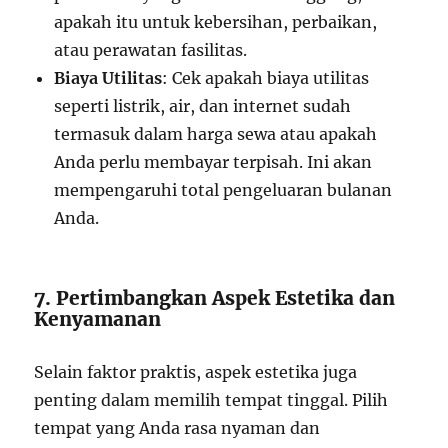
apakah itu untuk kebersihan, perbaikan,
atau perawatan fasilitas.
Biaya Utilitas
: Cek apakah biaya utilitas
seperti listrik, air, dan internet sudah
termasuk dalam harga sewa atau apakah
Anda perlu membayar terpisah. Ini akan
mempengaruhi total pengeluaran bulanan
Anda.
7. Pertimbangkan Aspek Estetika dan
Kenyamanan
Selain faktor praktis, aspek estetika juga
penting dalam memilih tempat tinggal. Pilih
tempat yang Anda rasa nyaman dan