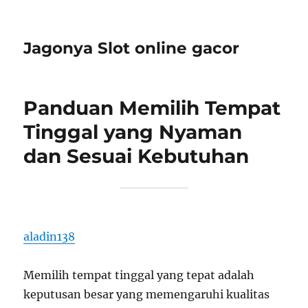
Jagonya Slot online gacor
Panduan Memilih Tempat
Tinggal yang Nyaman
dan Sesuai Kebutuhan
aladin138
Memilih tempat tinggal yang tepat adalah
keputusan besar yang memengaruhi kualitas