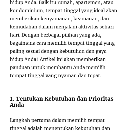
hidup Anda. Baik itu rumah, apartemen, atau
kondominium, tempat tinggal yang ideal akan
memberikan kenyamanan, keamanan, dan
kemudahan dalam menjalani aktivitas sehari-
hari. Dengan berbagai pilihan yang ada,
bagaimana cara memilih tempat tinggal yang
paling sesuai dengan kebutuhan dan gaya
hidup Anda? Artikel ini akan memberikan
panduan untuk membantu Anda memilih
tempat tinggal yang nyaman dan tepat.
1. Tentukan Kebutuhan dan Prioritas
Anda
Langkah pertama dalam memilih tempat
tinggal adalah menentukan kebutuhan dan