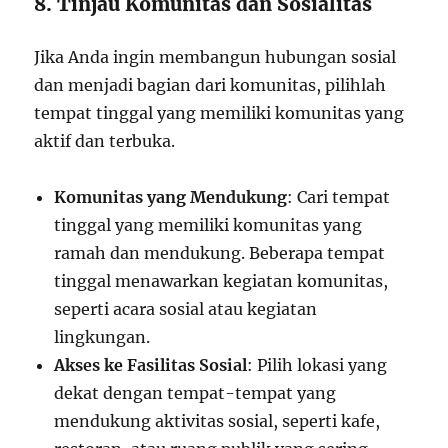
8. Tinjau Komunitas dan Sosialitas
Jika Anda ingin membangun hubungan sosial
dan menjadi bagian dari komunitas, pilihlah
tempat tinggal yang memiliki komunitas yang
aktif dan terbuka.
Komunitas yang Mendukung
: Cari tempat
tinggal yang memiliki komunitas yang
ramah dan mendukung. Beberapa tempat
tinggal menawarkan kegiatan komunitas,
seperti acara sosial atau kegiatan
lingkungan.
Akses ke Fasilitas Sosial
: Pilih lokasi yang
dekat dengan tempat-tempat yang
mendukung aktivitas sosial, seperti kafe,