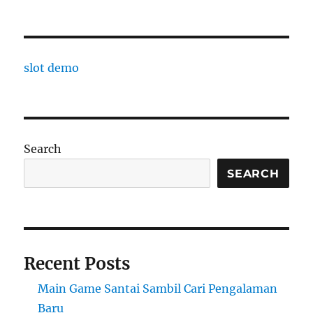
slot demo
Search
SEARCH
Recent Posts
Main Game Santai Sambil Cari Pengalaman
Baru