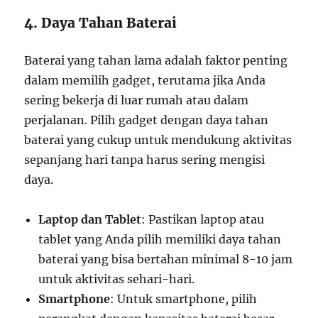
4. Daya Tahan Baterai
Baterai yang tahan lama adalah faktor penting
dalam memilih gadget, terutama jika Anda
sering bekerja di luar rumah atau dalam
perjalanan. Pilih gadget dengan daya tahan
baterai yang cukup untuk mendukung aktivitas
sepanjang hari tanpa harus sering mengisi
daya.
Laptop dan Tablet
: Pastikan laptop atau
tablet yang Anda pilih memiliki daya tahan
baterai yang bisa bertahan minimal 8-10 jam
untuk aktivitas sehari-hari.
Smartphone
: Untuk smartphone, pilih