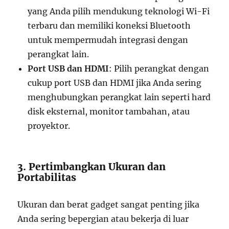
yang Anda pilih mendukung teknologi Wi-Fi
terbaru dan memiliki koneksi Bluetooth
untuk mempermudah integrasi dengan
perangkat lain.
Port USB dan HDMI
: Pilih perangkat dengan
cukup port USB dan HDMI jika Anda sering
menghubungkan perangkat lain seperti hard
disk eksternal, monitor tambahan, atau
proyektor.
3. Pertimbangkan Ukuran dan
Portabilitas
Ukuran dan berat gadget sangat penting jika
Anda sering bepergian atau bekerja di luar