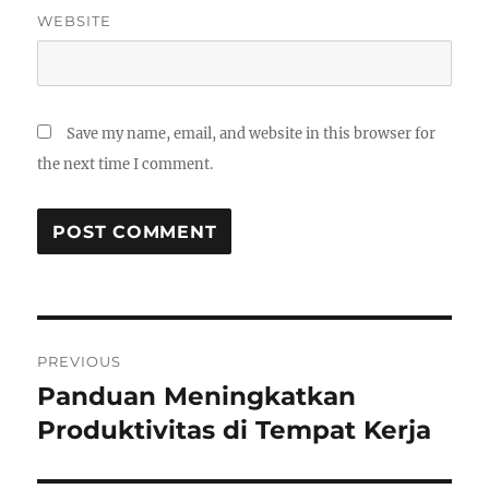
WEBSITE
Save my name, email, and website in this browser for
the next time I comment.
Post
PREVIOUS
navigation
Panduan Meningkatkan
Previous
post:
Produktivitas di Tempat Kerja