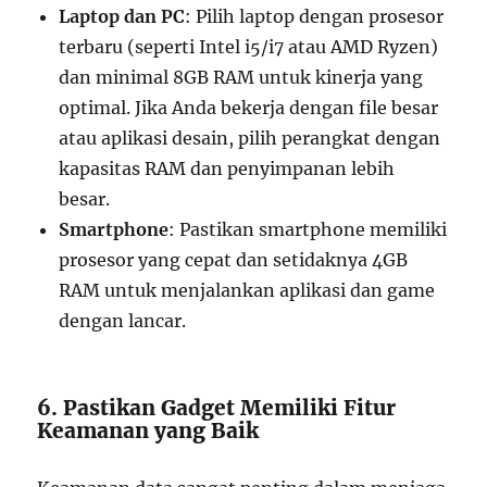
Laptop dan PC
: Pilih laptop dengan prosesor
terbaru (seperti Intel i5/i7 atau AMD Ryzen)
dan minimal 8GB RAM untuk kinerja yang
optimal. Jika Anda bekerja dengan file besar
atau aplikasi desain, pilih perangkat dengan
kapasitas RAM dan penyimpanan lebih
besar.
Smartphone
: Pastikan smartphone memiliki
prosesor yang cepat dan setidaknya 4GB
RAM untuk menjalankan aplikasi dan game
dengan lancar.
6. Pastikan Gadget Memiliki Fitur
Keamanan yang Baik