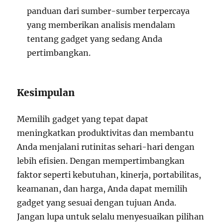
panduan dari sumber-sumber terpercaya
yang memberikan analisis mendalam
tentang gadget yang sedang Anda
pertimbangkan.
Kesimpulan
Memilih gadget yang tepat dapat
meningkatkan produktivitas dan membantu
Anda menjalani rutinitas sehari-hari dengan
lebih efisien. Dengan mempertimbangkan
faktor seperti kebutuhan, kinerja, portabilitas,
keamanan, dan harga, Anda dapat memilih
gadget yang sesuai dengan tujuan Anda.
Jangan lupa untuk selalu menyesuaikan pilihan