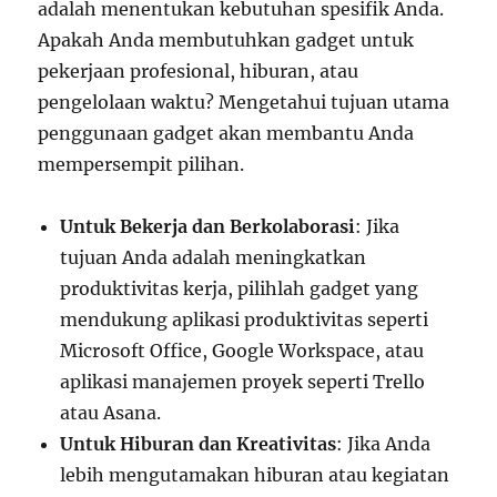
adalah menentukan kebutuhan spesifik Anda.
Apakah Anda membutuhkan gadget untuk
pekerjaan profesional, hiburan, atau
pengelolaan waktu? Mengetahui tujuan utama
penggunaan gadget akan membantu Anda
mempersempit pilihan.
Untuk Bekerja dan Berkolaborasi
: Jika
tujuan Anda adalah meningkatkan
produktivitas kerja, pilihlah gadget yang
mendukung aplikasi produktivitas seperti
Microsoft Office, Google Workspace, atau
aplikasi manajemen proyek seperti Trello
atau Asana.
Untuk Hiburan dan Kreativitas
: Jika Anda
lebih mengutamakan hiburan atau kegiatan