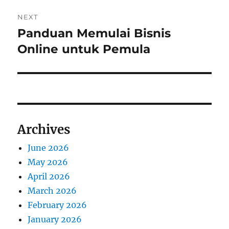
NEXT
Panduan Memulai Bisnis
Next
post:
Online untuk Pemula
Archives
June 2026
May 2026
April 2026
March 2026
February 2026
January 2026