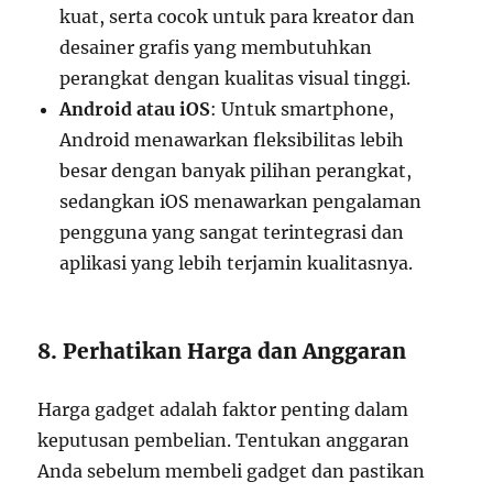
kuat, serta cocok untuk para kreator dan
desainer grafis yang membutuhkan
perangkat dengan kualitas visual tinggi.
Android atau iOS
: Untuk smartphone,
Android menawarkan fleksibilitas lebih
besar dengan banyak pilihan perangkat,
sedangkan iOS menawarkan pengalaman
pengguna yang sangat terintegrasi dan
aplikasi yang lebih terjamin kualitasnya.
8. Perhatikan Harga dan Anggaran
Harga gadget adalah faktor penting dalam
keputusan pembelian. Tentukan anggaran
Anda sebelum membeli gadget dan pastikan