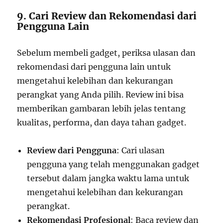
9. Cari Review dan Rekomendasi dari
Pengguna Lain
Sebelum membeli gadget, periksa ulasan dan
rekomendasi dari pengguna lain untuk
mengetahui kelebihan dan kekurangan
perangkat yang Anda pilih. Review ini bisa
memberikan gambaran lebih jelas tentang
kualitas, performa, dan daya tahan gadget.
Review dari Pengguna
: Cari ulasan
pengguna yang telah menggunakan gadget
tersebut dalam jangka waktu lama untuk
mengetahui kelebihan dan kekurangan
perangkat.
Rekomendasi Profesional
: Baca review dan