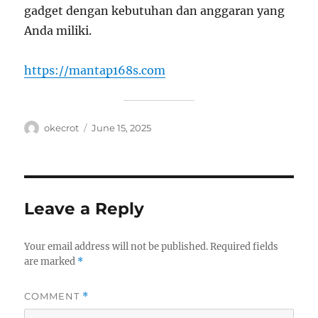
gadget dengan kebutuhan dan anggaran yang
Anda miliki.
https://mantap168s.com
Author
Posted
okecrot
June 15, 2025
on
Leave a Reply
Your email address will not be published.
Required fields
are marked
*
COMMENT
*