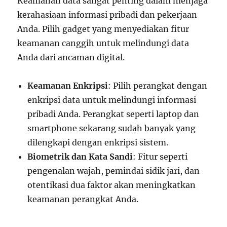
Keamanan data sangat penting dalam menjaga
kerahasiaan informasi pribadi dan pekerjaan
Anda. Pilih gadget yang menyediakan fitur
keamanan canggih untuk melindungi data
Anda dari ancaman digital.
Keamanan Enkripsi
: Pilih perangkat dengan
enkripsi data untuk melindungi informasi
pribadi Anda. Perangkat seperti laptop dan
smartphone sekarang sudah banyak yang
dilengkapi dengan enkripsi sistem.
Biometrik dan Kata Sandi
: Fitur seperti
pengenalan wajah, pemindai sidik jari, dan
otentikasi dua faktor akan meningkatkan
keamanan perangkat Anda.