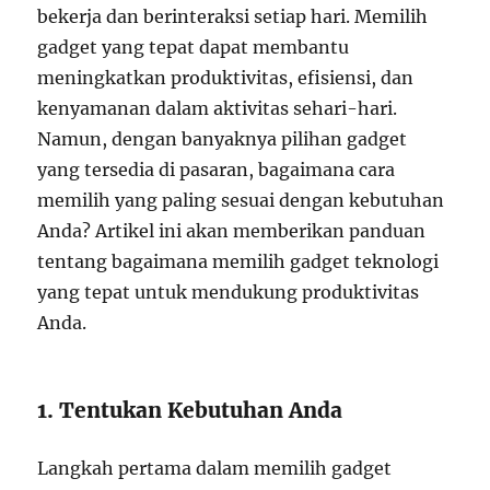
bekerja dan berinteraksi setiap hari. Memilih
gadget yang tepat dapat membantu
meningkatkan produktivitas, efisiensi, dan
kenyamanan dalam aktivitas sehari-hari.
Namun, dengan banyaknya pilihan gadget
yang tersedia di pasaran, bagaimana cara
memilih yang paling sesuai dengan kebutuhan
Anda? Artikel ini akan memberikan panduan
tentang bagaimana memilih gadget teknologi
yang tepat untuk mendukung produktivitas
Anda.
1. Tentukan Kebutuhan Anda
Langkah pertama dalam memilih gadget