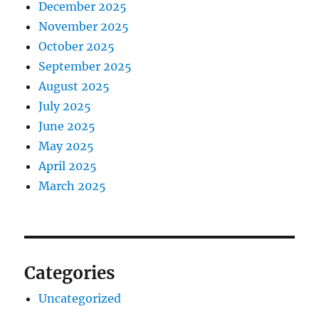
December 2025
November 2025
October 2025
September 2025
August 2025
July 2025
June 2025
May 2025
April 2025
March 2025
Categories
Uncategorized