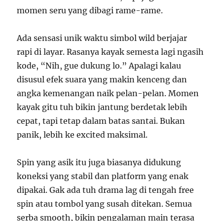
momen seru yang dibagi rame-rame.
Ada sensasi unik waktu simbol wild berjajar
rapi di layar. Rasanya kayak semesta lagi ngasih
kode, “Nih, gue dukung lo.” Apalagi kalau
disusul efek suara yang makin kenceng dan
angka kemenangan naik pelan-pelan. Momen
kayak gitu tuh bikin jantung berdetak lebih
cepat, tapi tetap dalam batas santai. Bukan
panik, lebih ke excited maksimal.
Spin yang asik itu juga biasanya didukung
koneksi yang stabil dan platform yang enak
dipakai. Gak ada tuh drama lag di tengah free
spin atau tombol yang susah ditekan. Semua
serba smooth, bikin pengalaman main terasa