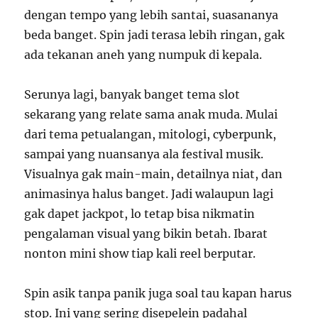
dengan tempo yang lebih santai, suasananya
beda banget. Spin jadi terasa lebih ringan, gak
ada tekanan aneh yang numpuk di kepala.
Serunya lagi, banyak banget tema slot
sekarang yang relate sama anak muda. Mulai
dari tema petualangan, mitologi, cyberpunk,
sampai yang nuansanya ala festival musik.
Visualnya gak main-main, detailnya niat, dan
animasinya halus banget. Jadi walaupun lagi
gak dapet jackpot, lo tetap bisa nikmatin
pengalaman visual yang bikin betah. Ibarat
nonton mini show tiap kali reel berputar.
Spin asik tanpa panik juga soal tau kapan harus
stop. Ini yang sering disepelein padahal