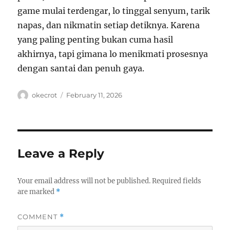
game mulai terdengar, lo tinggal senyum, tarik
napas, dan nikmatin setiap detiknya. Karena
yang paling penting bukan cuma hasil
akhirnya, tapi gimana lo menikmati prosesnya
dengan santai dan penuh gaya.
Author
Posted
okecrot
February 11, 2026
on
Leave a Reply
Your email address will not be published.
Required fields
are marked
*
COMMENT
*