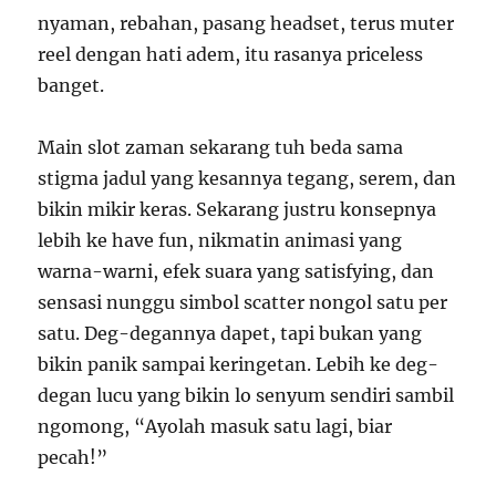
nyaman, rebahan, pasang headset, terus muter
reel dengan hati adem, itu rasanya priceless
banget.
Main slot zaman sekarang tuh beda sama
stigma jadul yang kesannya tegang, serem, dan
bikin mikir keras. Sekarang justru konsepnya
lebih ke have fun, nikmatin animasi yang
warna-warni, efek suara yang satisfying, dan
sensasi nunggu simbol scatter nongol satu per
satu. Deg-degannya dapet, tapi bukan yang
bikin panik sampai keringetan. Lebih ke deg-
degan lucu yang bikin lo senyum sendiri sambil
ngomong, “Ayolah masuk satu lagi, biar
pecah!”