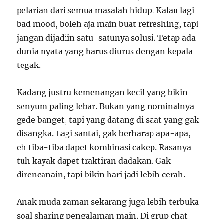
pelarian dari semua masalah hidup. Kalau lagi
bad mood, boleh aja main buat refreshing, tapi
jangan dijadiin satu-satunya solusi. Tetap ada
dunia nyata yang harus diurus dengan kepala
tegak.
Kadang justru kemenangan kecil yang bikin
senyum paling lebar. Bukan yang nominalnya
gede banget, tapi yang datang di saat yang gak
disangka. Lagi santai, gak berharap apa-apa,
eh tiba-tiba dapet kombinasi cakep. Rasanya
tuh kayak dapet traktiran dadakan. Gak
direncanain, tapi bikin hari jadi lebih cerah.
Anak muda zaman sekarang juga lebih terbuka
soal sharing pengalaman main. Di grup chat