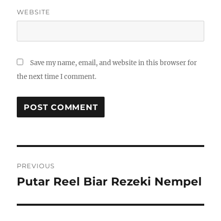
WEBSITE
Save my name, email, and website in this browser for
the next time I comment.
Post
PREVIOUS
navigation
Putar Reel Biar Rezeki Nempel
Previous
post: