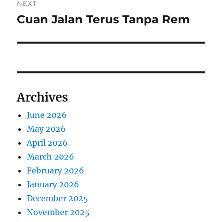
NEXT
Cuan Jalan Terus Tanpa Rem
Next
post:
Archives
June 2026
May 2026
April 2026
March 2026
February 2026
January 2026
December 2025
November 2025