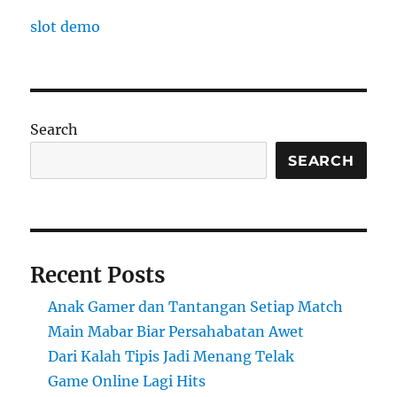
slot demo
Search
SEARCH
Recent Posts
Anak Gamer dan Tantangan Setiap Match
Main Mabar Biar Persahabatan Awet
Dari Kalah Tipis Jadi Menang Telak
Game Online Lagi Hits