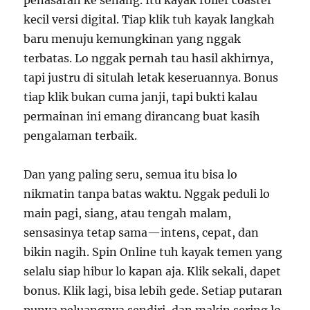
penasaran ke senang. Itu kayak roller coaster
kecil versi digital. Tiap klik tuh kayak langkah
baru menuju kemungkinan yang nggak
terbatas. Lo nggak pernah tau hasil akhirnya,
tapi justru di situlah letak keseruannya. Bonus
tiap klik bukan cuma janji, tapi bukti kalau
permainan ini emang dirancang buat kasih
pengalaman terbaik.
Dan yang paling seru, semua itu bisa lo
nikmatin tanpa batas waktu. Nggak peduli lo
main pagi, siang, atau tengah malam,
sensasinya tetap sama—intens, cepat, dan
bikin nagih. Spin Online tuh kayak temen yang
selalu siap hibur lo kapan aja. Klik sekali, dapet
bonus. Klik lagi, bisa lebih gede. Setiap putaran