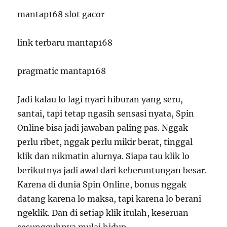
mantap168 slot gacor
link terbaru mantap168
pragmatic mantap168
Jadi kalau lo lagi nyari hiburan yang seru,
santai, tapi tetap ngasih sensasi nyata, Spin
Online bisa jadi jawaban paling pas. Nggak
perlu ribet, nggak perlu mikir berat, tinggal
klik dan nikmatin alurnya. Siapa tau klik lo
berikutnya jadi awal dari keberuntungan besar.
Karena di dunia Spin Online, bonus nggak
datang karena lo maksa, tapi karena lo berani
ngeklik. Dan di setiap klik itulah, keseruan