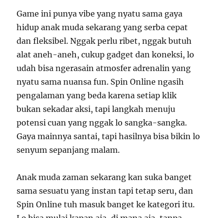
Game ini punya vibe yang nyatu sama gaya
hidup anak muda sekarang yang serba cepat
dan fleksibel. Nggak perlu ribet, nggak butuh
alat aneh-aneh, cukup gadget dan koneksi, lo
udah bisa ngerasain atmosfer adrenalin yang
nyatu sama nuansa fun. Spin Online ngasih
pengalaman yang beda karena setiap klik
bukan sekadar aksi, tapi langkah menuju
potensi cuan yang nggak lo sangka-sangka.
Gaya mainnya santai, tapi hasilnya bisa bikin lo
senyum sepanjang malam.
Anak muda zaman sekarang kan suka banget
sama sesuatu yang instan tapi tetap seru, dan
Spin Online tuh masuk banget ke kategori itu.