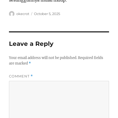
sesungguhnya mulai hidup.
Author
Posted
okecrot
October 5, 2025
on
Leave a Reply
Your email address will not be published.
Required fields
are marked
*
COMMENT
*