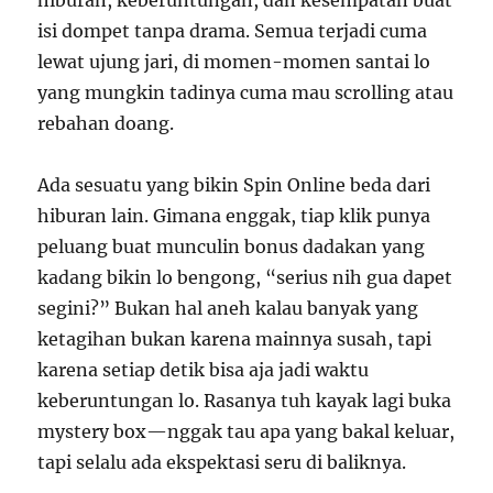
hiburan, keberuntungan, dan kesempatan buat
isi dompet tanpa drama. Semua terjadi cuma
lewat ujung jari, di momen-momen santai lo
yang mungkin tadinya cuma mau scrolling atau
rebahan doang.
Ada sesuatu yang bikin Spin Online beda dari
hiburan lain. Gimana enggak, tiap klik punya
peluang buat munculin bonus dadakan yang
kadang bikin lo bengong, “serius nih gua dapet
segini?” Bukan hal aneh kalau banyak yang
ketagihan bukan karena mainnya susah, tapi
karena setiap detik bisa aja jadi waktu
keberuntungan lo. Rasanya tuh kayak lagi buka
mystery box—nggak tau apa yang bakal keluar,
tapi selalu ada ekspektasi seru di baliknya.