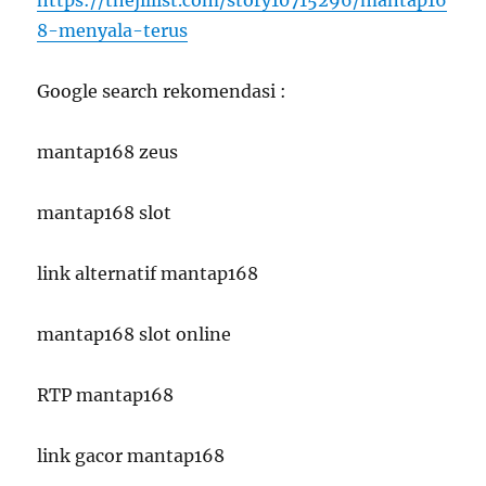
https://thejillist.com/story10715296/mantap16
8-menyala-terus
Google search rekomendasi :
mantap168 zeus
mantap168 slot
link alternatif mantap168
mantap168 slot online
RTP mantap168
link gacor mantap168