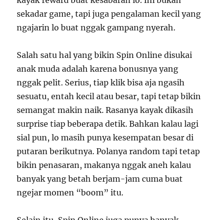
kayak reward buat kesabaran lo. Ini bukan
sekadar game, tapi juga pengalaman kecil yang
ngajarin lo buat nggak gampang nyerah.
Salah satu hal yang bikin Spin Online disukai
anak muda adalah karena bonusnya yang
nggak pelit. Serius, tiap klik bisa aja ngasih
sesuatu, entah kecil atau besar, tapi tetap bikin
semangat makin naik. Rasanya kayak dikasih
surprise tiap beberapa detik. Bahkan kalau lagi
sial pun, lo masih punya kesempatan besar di
putaran berikutnya. Polanya random tapi tetap
bikin penasaran, makanya nggak aneh kalau
banyak yang betah berjam-jam cuma buat
ngejar momen “boom” itu.