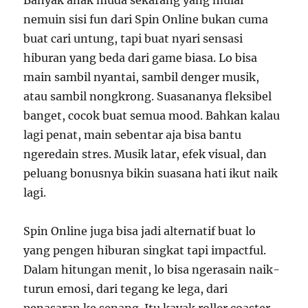
Banyak anak muda sekarang yang mulai
nemuin sisi fun dari Spin Online bukan cuma
buat cari untung, tapi buat nyari sensasi
hiburan yang beda dari game biasa. Lo bisa
main sambil nyantai, sambil denger musik,
atau sambil nongkrong. Suasananya fleksibel
banget, cocok buat semua mood. Bahkan kalau
lagi penat, main sebentar aja bisa bantu
ngeredain stres. Musik latar, efek visual, dan
peluang bonusnya bikin suasana hati ikut naik
lagi.
Spin Online juga bisa jadi alternatif buat lo
yang pengen hiburan singkat tapi impactful.
Dalam hitungan menit, lo bisa ngerasain naik-
turun emosi, dari tegang ke lega, dari