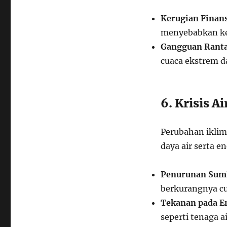
Kerugian Finans
menyebabkan ker
Gangguan Ranta
cuaca ekstrem d
6. Krisis A
Perubahan iklim
daya air serta en
Penurunan Sumb
berkurangnya cu
Tekanan pada E
seperti tenaga a