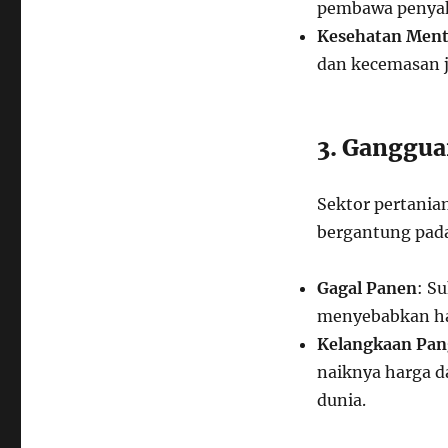
pembawa penyaki
Kesehatan Ment
dan kecemasan j
3. Ganggua
Sektor pertania
bergantung pada 
Gagal Panen
: S
menyebabkan has
Kelangkaan Pa
naiknya harga d
dunia.