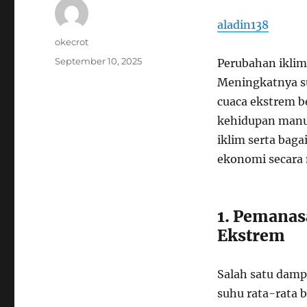
aladin138
Author
okecrot
Posted
September 10, 2025
Perubahan iklim 
on
Meningkatnya su
cuaca ekstrem 
kehidupan manus
iklim serta bag
ekonomi secara
1. Pemanas
Ekstrem
Salah satu damp
suhu rata-rata 