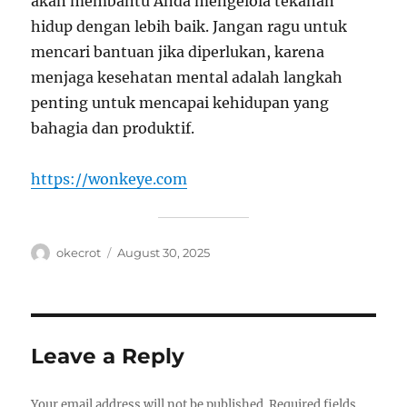
akan membantu Anda mengelola tekanan
hidup dengan lebih baik. Jangan ragu untuk
mencari bantuan jika diperlukan, karena
menjaga kesehatan mental adalah langkah
penting untuk mencapai kehidupan yang
bahagia dan produktif.
https://wonkeye.com
Author
Posted
okecrot
August 30, 2025
on
Leave a Reply
Your email address will not be published.
Required fields