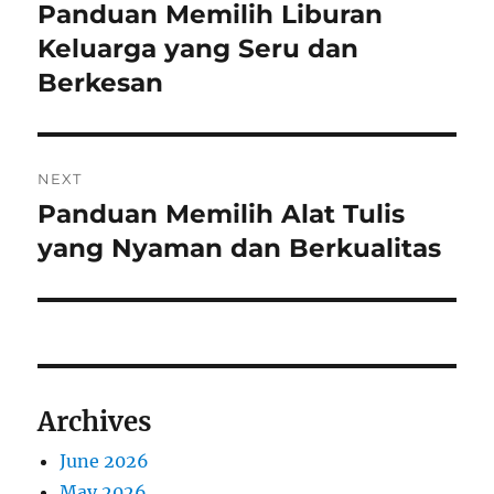
navigation
Panduan Memilih Liburan
Previous
post:
Keluarga yang Seru dan
Berkesan
NEXT
Panduan Memilih Alat Tulis
Next
post:
yang Nyaman dan Berkualitas
Archives
June 2026
May 2026