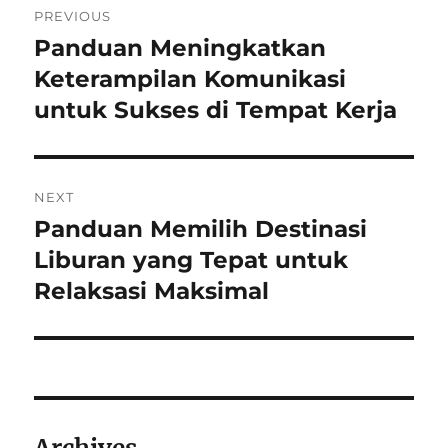
PREVIOUS
navigation
Panduan Meningkatkan
Previous
post:
Keterampilan Komunikasi
untuk Sukses di Tempat Kerja
NEXT
Panduan Memilih Destinasi
Next
post:
Liburan yang Tepat untuk
Relaksasi Maksimal