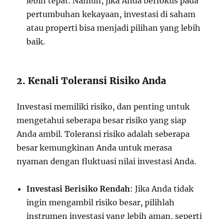
lebih tepat. Namun, jika Anda berfokus pada
pertumbuhan kekayaan, investasi di saham
atau properti bisa menjadi pilihan yang lebih
baik.
2. Kenali Toleransi Risiko Anda
Investasi memiliki risiko, dan penting untuk
mengetahui seberapa besar risiko yang siap
Anda ambil. Toleransi risiko adalah seberapa
besar kemungkinan Anda untuk merasa
nyaman dengan fluktuasi nilai investasi Anda.
Investasi Berisiko Rendah
: Jika Anda tidak
ingin mengambil risiko besar, pilihlah
instrumen investasi yang lebih aman, seperti