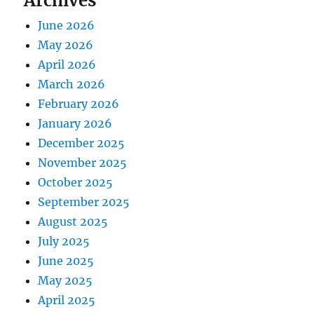
Archives
June 2026
May 2026
April 2026
March 2026
February 2026
January 2026
December 2025
November 2025
October 2025
September 2025
August 2025
July 2025
June 2025
May 2025
April 2025