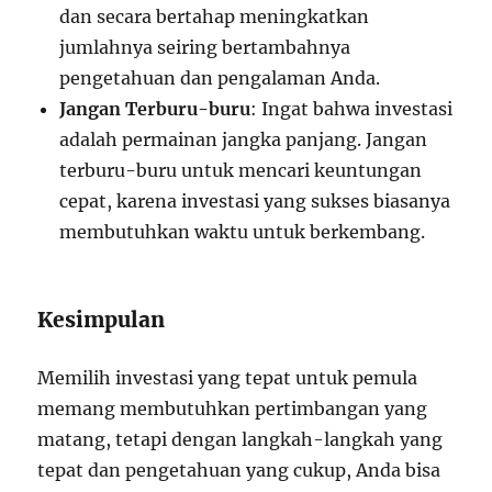
dan secara bertahap meningkatkan
jumlahnya seiring bertambahnya
pengetahuan dan pengalaman Anda.
Jangan Terburu-buru
: Ingat bahwa investasi
adalah permainan jangka panjang. Jangan
terburu-buru untuk mencari keuntungan
cepat, karena investasi yang sukses biasanya
membutuhkan waktu untuk berkembang.
Kesimpulan
Memilih investasi yang tepat untuk pemula
memang membutuhkan pertimbangan yang
matang, tetapi dengan langkah-langkah yang
tepat dan pengetahuan yang cukup, Anda bisa