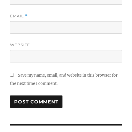
EMAIL
*
WEBSITE
Save my name, email, and website in this browser for
the next time I comment.
Post