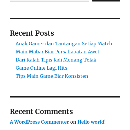
Recent Posts
Anak Gamer dan Tantangan Setiap Match
Main Mabar Biar Persahabatan Awet
Dari Kalah Tipis Jadi Menang Telak
Game Online Lagi Hits
Tips Main Game Biar Konsisten
Recent Comments
A WordPress Commenter
on
Hello world!