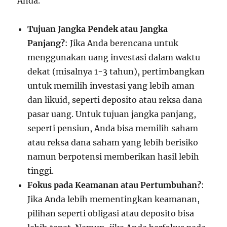
Anda.
Tujuan Jangka Pendek atau Jangka
Panjang?
: Jika Anda berencana untuk
menggunakan uang investasi dalam waktu
dekat (misalnya 1-3 tahun), pertimbangkan
untuk memilih investasi yang lebih aman
dan likuid, seperti deposito atau reksa dana
pasar uang. Untuk tujuan jangka panjang,
seperti pensiun, Anda bisa memilih saham
atau reksa dana saham yang lebih berisiko
namun berpotensi memberikan hasil lebih
tinggi.
Fokus pada Keamanan atau Pertumbuhan?
:
Jika Anda lebih mementingkan keamanan,
pilihan seperti obligasi atau deposito bisa