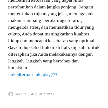
melibatkan kebiasaan yang dapat Anda
pertahankan dalam jangka panjang. Dengan
menentukan tujuan yang jelas, menjaga pola
makan seimbang, berolahraga teratur,
mengelola stres, dan memastikan tidur yang
cukup, Anda dapat meningkatkan kualitas
hidup dan mencapai kesehatan yang optimal.
Gaya hidup sehat bukanlah hal yang sulit untuk
diterapkan jika Anda melakukannya dengan
langkah-langkah yang bertahap dan
konsisten.
link alternatif okeplay777
Author
Posted
okecrot
August 2, 2025
on