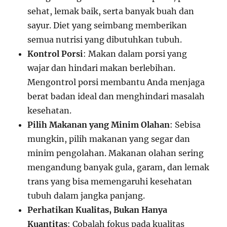
sehat, lemak baik, serta banyak buah dan
sayur. Diet yang seimbang memberikan
semua nutrisi yang dibutuhkan tubuh.
Kontrol Porsi
: Makan dalam porsi yang
wajar dan hindari makan berlebihan.
Mengontrol porsi membantu Anda menjaga
berat badan ideal dan menghindari masalah
kesehatan.
Pilih Makanan yang Minim Olahan
: Sebisa
mungkin, pilih makanan yang segar dan
minim pengolahan. Makanan olahan sering
mengandung banyak gula, garam, dan lemak
trans yang bisa memengaruhi kesehatan
tubuh dalam jangka panjang.
Perhatikan Kualitas, Bukan Hanya
Kuantitas
: Cobalah fokus pada kualitas