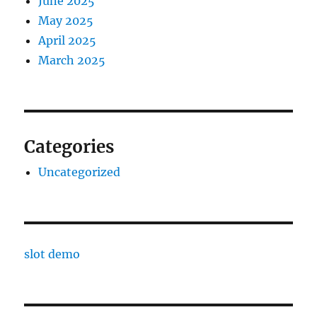
June 2025
May 2025
April 2025
March 2025
Categories
Uncategorized
slot demo