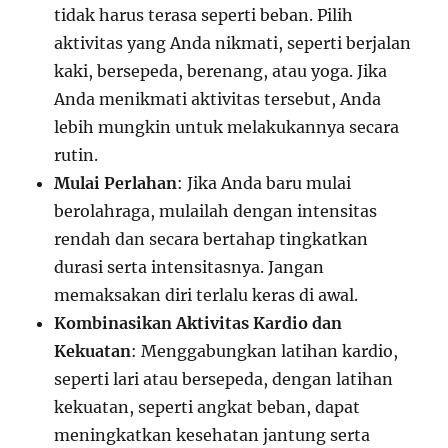
tidak harus terasa seperti beban. Pilih
aktivitas yang Anda nikmati, seperti berjalan
kaki, bersepeda, berenang, atau yoga. Jika
Anda menikmati aktivitas tersebut, Anda
lebih mungkin untuk melakukannya secara
rutin.
Mulai Perlahan
: Jika Anda baru mulai
berolahraga, mulailah dengan intensitas
rendah dan secara bertahap tingkatkan
durasi serta intensitasnya. Jangan
memaksakan diri terlalu keras di awal.
Kombinasikan Aktivitas Kardio dan
Kekuatan
: Menggabungkan latihan kardio,
seperti lari atau bersepeda, dengan latihan
kekuatan, seperti angkat beban, dapat
meningkatkan kesehatan jantung serta