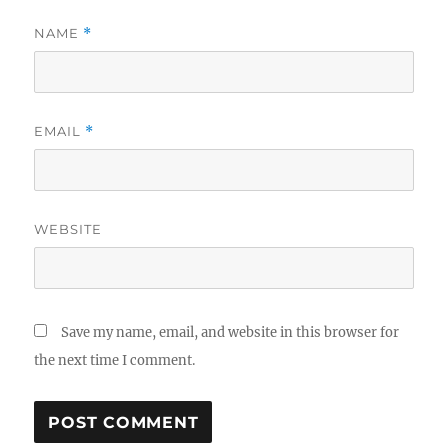
NAME
*
EMAIL
*
WEBSITE
Save my name, email, and website in this browser for
the next time I comment.