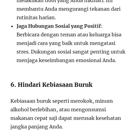
melakukan hobi yang Anda nikmati. Ini
membantu Anda mengurangi tekanan dari
rutinitas harian.
Jaga Hubungan Sosial yang Positif
:
Berbicara dengan teman atau keluarga bisa
menjadi cara yang baik untuk mengatasi
stres. Dukungan sosial sangat penting untuk
menjaga keseimbangan emosional Anda.
6. Hindari Kebiasaan Buruk
Kebiasaan buruk seperti merokok, minum
alkohol berlebihan, atau mengonsumsi
makanan cepat saji dapat merusak kesehatan
jangka panjang Anda.