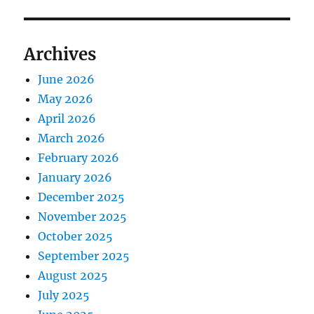
Archives
June 2026
May 2026
April 2026
March 2026
February 2026
January 2026
December 2025
November 2025
October 2025
September 2025
August 2025
July 2025