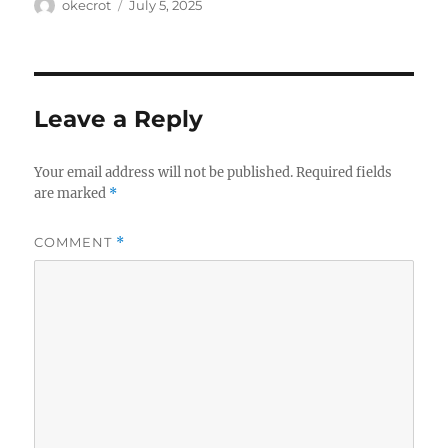
Author
Posted
okecrot
July 5, 2025
on
Leave a Reply
Your email address will not be published.
Required fields
are marked
*
COMMENT
*