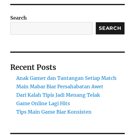
Search
SEARCH
Recent Posts
Anak Gamer dan Tantangan Setiap Match
Main Mabar Biar Persahabatan Awet
Dari Kalah Tipis Jadi Menang Telak
Game Online Lagi Hits
Tips Main Game Biar Konsisten