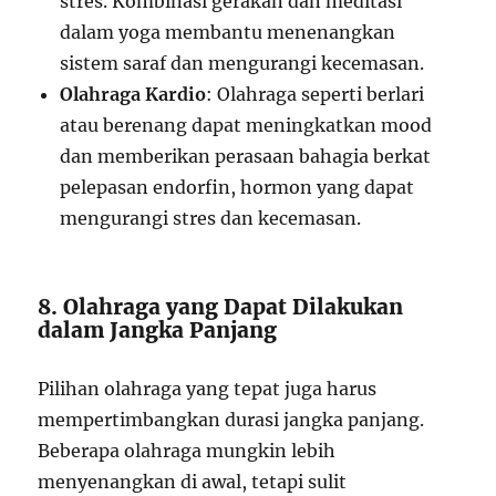
stres. Kombinasi gerakan dan meditasi
dalam yoga membantu menenangkan
sistem saraf dan mengurangi kecemasan.
Olahraga Kardio
: Olahraga seperti berlari
atau berenang dapat meningkatkan mood
dan memberikan perasaan bahagia berkat
pelepasan endorfin, hormon yang dapat
mengurangi stres dan kecemasan.
8. Olahraga yang Dapat Dilakukan
dalam Jangka Panjang
Pilihan olahraga yang tepat juga harus
mempertimbangkan durasi jangka panjang.
Beberapa olahraga mungkin lebih
menyenangkan di awal, tetapi sulit