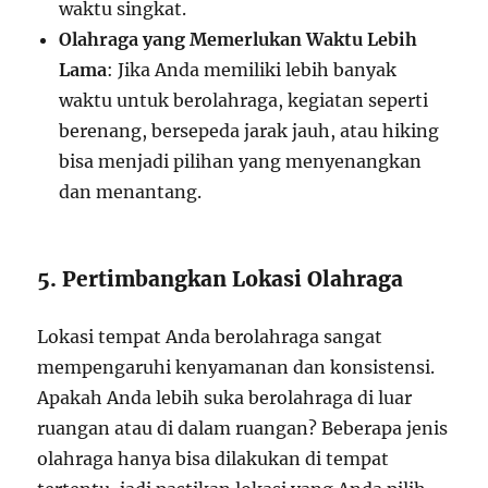
waktu singkat.
Olahraga yang Memerlukan Waktu Lebih
Lama
: Jika Anda memiliki lebih banyak
waktu untuk berolahraga, kegiatan seperti
berenang, bersepeda jarak jauh, atau hiking
bisa menjadi pilihan yang menyenangkan
dan menantang.
5. Pertimbangkan Lokasi Olahraga
Lokasi tempat Anda berolahraga sangat
mempengaruhi kenyamanan dan konsistensi.
Apakah Anda lebih suka berolahraga di luar
ruangan atau di dalam ruangan? Beberapa jenis
olahraga hanya bisa dilakukan di tempat