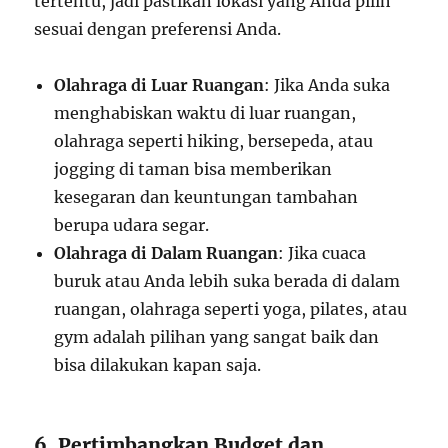
tertentu, jadi pastikan lokasi yang Anda pilih
sesuai dengan preferensi Anda.
Olahraga di Luar Ruangan
: Jika Anda suka
menghabiskan waktu di luar ruangan,
olahraga seperti hiking, bersepeda, atau
jogging di taman bisa memberikan
kesegaran dan keuntungan tambahan
berupa udara segar.
Olahraga di Dalam Ruangan
: Jika cuaca
buruk atau Anda lebih suka berada di dalam
ruangan, olahraga seperti yoga, pilates, atau
gym adalah pilihan yang sangat baik dan
bisa dilakukan kapan saja.
6. Pertimbangkan Budget dan