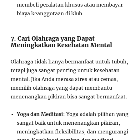
membeli peralatan khusus atau membayar
biaya keanggotaan di klub.
7. Cari Olahraga yang Dapat
Meningkatkan Kesehatan Mental
Olahraga tidak hanya bermanfaat untuk tubuh,
tetapi juga sangat penting untuk kesehatan
mental. Jika Anda merasa stres atau cemas,
memilih olahraga yang dapat membantu
menenangkan pikiran bisa sangat bermanfaat.
Yoga dan Meditasi
: Yoga adalah pilihan yang
sangat baik untuk menenangkan pikiran,
meningkatkan fleksibilitas, dan mengurangi