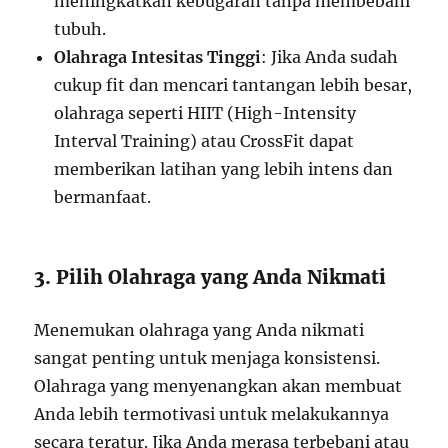
meningkatkan kebugaran tanpa membebani
tubuh.
Olahraga Intesitas Tinggi
: Jika Anda sudah
cukup fit dan mencari tantangan lebih besar,
olahraga seperti HIIT (High-Intensity
Interval Training) atau CrossFit dapat
memberikan latihan yang lebih intens dan
bermanfaat.
3. Pilih Olahraga yang Anda Nikmati
Menemukan olahraga yang Anda nikmati
sangat penting untuk menjaga konsistensi.
Olahraga yang menyenangkan akan membuat
Anda lebih termotivasi untuk melakukannya
secara teratur. Jika Anda merasa terbebani atau