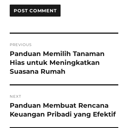
Post
PREVIOUS
navigation
Panduan Memilih Tanaman
Previous
post:
Hias untuk Meningkatkan
Suasana Rumah
NEXT
Panduan Membuat Rencana
Next
post:
Keuangan Pribadi yang Efektif