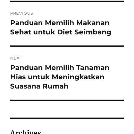
Post
PREVIOUS
navigation
Panduan Memilih Makanan
Previous
post:
Sehat untuk Diet Seimbang
NEXT
Panduan Memilih Tanaman
Next
post:
Hias untuk Meningkatkan
Suasana Rumah
Archives