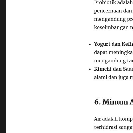
Probiotik adala
pencernaan dan
mengandung pro
keseimbangan m
Yogurt dan Kefi
dapat meningkat
mengandung ta
Kimchi dan Sau
alami dan juga 
6. Minum A
Air adalah komp
terhidrasi sang