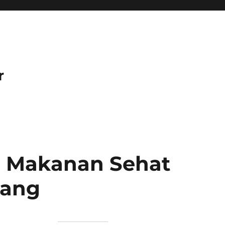
r
 Makanan Sehat
bang