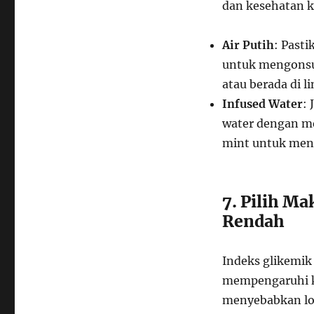
dan kesehatan ku
Air Putih
: Past
untuk mengonsums
atau berada di 
Infused Water
:
water dengan m
mint untuk men
7. Pilih M
Rendah
Indeks glikemik
mempengaruhi k
menyebabkan lon