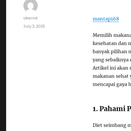
Author
okecrot
mantap168
Posted
July 3, 2025
on
Memilih makana
kesehatan dan m
banyak pilihan 
yang sebaiknya 
Artikel ini ak
makanan sehat 
mencapai gaya h
1. Pahami 
Diet seimbang m