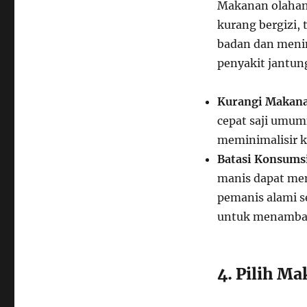
Makanan olahan 
kurang bergizi,
badan dan menin
penyakit jantun
Kurangi Makana
cepat saji umum
meminimalisir k
Batasi Konsums
manis dapat men
pemanis alami s
untuk menambah
4. Pilih M