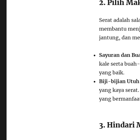
2. Pilih M
Serat adalah sa
membantu menjag
jantung, dan me
Sayuran dan Bu
kale serta buah-
yang baik.
Biji-bijian Utuh
yang kaya serat
yang bermanfaat
3. Hindari