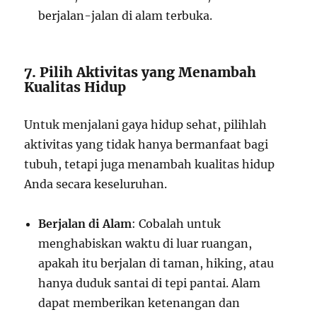
berjalan-jalan di alam terbuka.
7. Pilih Aktivitas yang Menambah
Kualitas Hidup
Untuk menjalani gaya hidup sehat, pilihlah
aktivitas yang tidak hanya bermanfaat bagi
tubuh, tetapi juga menambah kualitas hidup
Anda secara keseluruhan.
Berjalan di Alam
: Cobalah untuk
menghabiskan waktu di luar ruangan,
apakah itu berjalan di taman, hiking, atau
hanya duduk santai di tepi pantai. Alam
dapat memberikan ketenangan dan