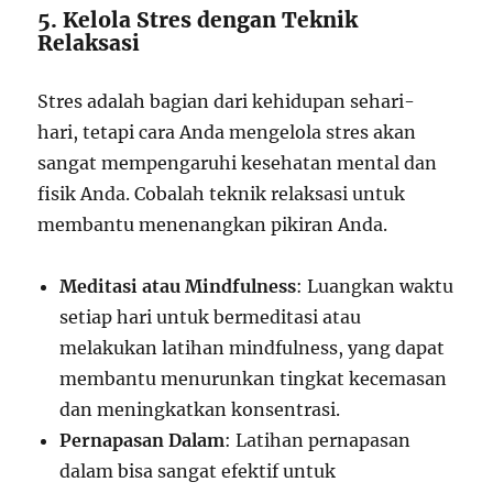
5. Kelola Stres dengan Teknik
Relaksasi
Stres adalah bagian dari kehidupan sehari-
hari, tetapi cara Anda mengelola stres akan
sangat mempengaruhi kesehatan mental dan
fisik Anda. Cobalah teknik relaksasi untuk
membantu menenangkan pikiran Anda.
Meditasi atau Mindfulness
: Luangkan waktu
setiap hari untuk bermeditasi atau
melakukan latihan mindfulness, yang dapat
membantu menurunkan tingkat kecemasan
dan meningkatkan konsentrasi.
Pernapasan Dalam
: Latihan pernapasan
dalam bisa sangat efektif untuk