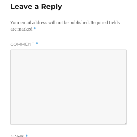
Leave a Reply
Your email address will not be published.
Required fields
are marked
*
COMMENT
*
NAME
*