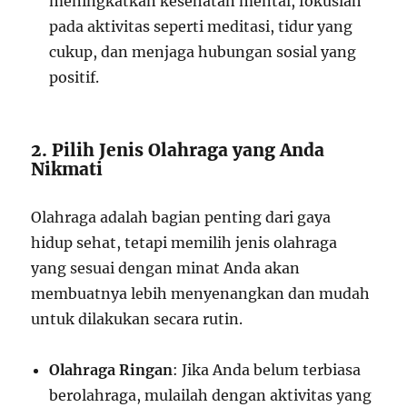
meningkatkan kesehatan mental, fokuslah
pada aktivitas seperti meditasi, tidur yang
cukup, dan menjaga hubungan sosial yang
positif.
2. Pilih Jenis Olahraga yang Anda
Nikmati
Olahraga adalah bagian penting dari gaya
hidup sehat, tetapi memilih jenis olahraga
yang sesuai dengan minat Anda akan
membuatnya lebih menyenangkan dan mudah
untuk dilakukan secara rutin.
Olahraga Ringan
: Jika Anda belum terbiasa
berolahraga, mulailah dengan aktivitas yang