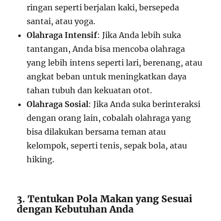
ringan seperti berjalan kaki, bersepeda
santai, atau yoga.
Olahraga Intensif
: Jika Anda lebih suka
tantangan, Anda bisa mencoba olahraga
yang lebih intens seperti lari, berenang, atau
angkat beban untuk meningkatkan daya
tahan tubuh dan kekuatan otot.
Olahraga Sosial
: Jika Anda suka berinteraksi
dengan orang lain, cobalah olahraga yang
bisa dilakukan bersama teman atau
kelompok, seperti tenis, sepak bola, atau
hiking.
3. Tentukan Pola Makan yang Sesuai
dengan Kebutuhan Anda