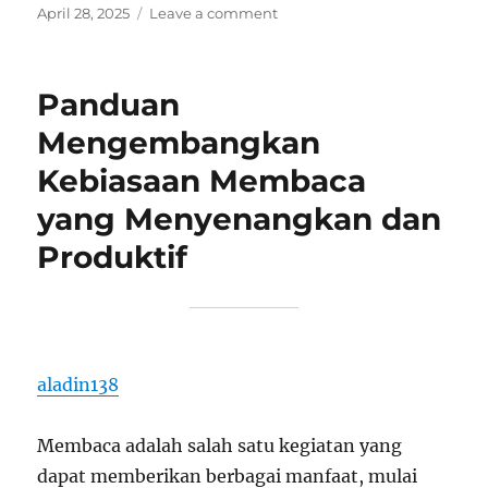
Posted
on
April 28, 2025
Leave a comment
on
Panduan
Meningkatkan
Produktivitas
Panduan
dengan
Manajemen
Mengembangkan
Waktu
Kebiasaan Membaca
yang
Efektif
yang Menyenangkan dan
Produktif
aladin138
Membaca adalah salah satu kegiatan yang
dapat memberikan berbagai manfaat, mulai