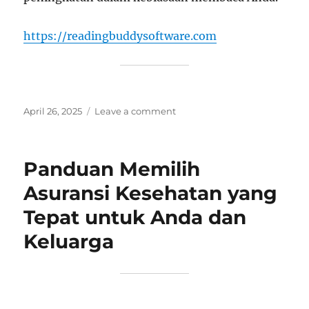
https://readingbuddysoftware.com
Posted
on
April 26, 2025
Leave a comment
on
Panduan
Mengembangkan
Kebiasaan
Panduan Memilih
Membaca
yang
Asuransi Kesehatan yang
Menyenangkan
Tepat untuk Anda dan
dan
Produktif
Keluarga