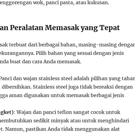
penggorengan wok, panci pasta, atau kukusan.
ahan Peralatan Memasak yang Tepat
ak terbuat dari berbagai bahan, masing-masing denga
ekurangannya. Pilih bahan yang sesuai dengan jenis
nda buat dan cara Anda memasak.
 Panci dan wajan stainless steel adalah pilihan yang taha
ibersihkan. Stainless steel juga tidak bereaksi dengan
gga aman digunakan untuk memasak berbagai jenis
ngket)
: Wajan dan panci teflon sangat cocok untuk
embutuhkan sedikit minyak atau untuk menghindari
t. Namun, pastikan Anda tidak menggunakan alat