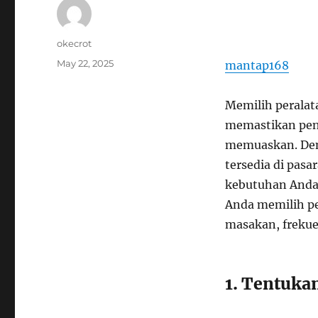
Author
okecrot
Posted
May 22, 2025
mantap168
on
Memilih peralat
memastikan pen
memuaskan. Deng
tersedia di pas
kebutuhan Anda
Anda memilih pe
masakan, freku
1. Tentuka