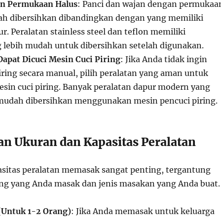
an Permukaan Halus
: Panci dan wajan dengan permukaa
ah dibersihkan dibandingkan dengan yang memiliki
ur. Peralatan stainless steel dan teflon memiliki
lebih mudah untuk dibersihkan setelah digunakan.
Dapat Dicuci Mesin Cuci Piring
: Jika Anda tidak ingin
iring secara manual, pilih peralatan yang aman untuk
esin cuci piring. Banyak peralatan dapur modern yang
mudah dibersihkan menggunakan mesin pencuci piring.
kan Ukuran dan Kapasitas Peralatan
sitas peralatan memasak sangat penting, tergantung
ng yang Anda masak dan jenis masakan yang Anda buat.
 (Untuk 1-2 Orang)
: Jika Anda memasak untuk keluarga