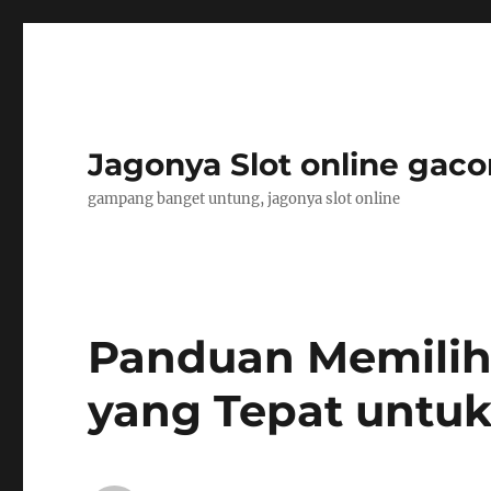
Jagonya Slot online gaco
gampang banget untung, jagonya slot online
Panduan Memilih
yang Tepat untu