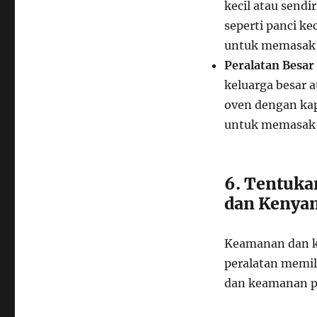
kecil atau sendi
seperti panci ke
untuk memasak d
Peralatan Besar
keluarga besar a
oven dengan kap
untuk memasak d
6. Tentuka
dan Kenya
Keamanan dan k
peralatan memi
dan keamanan p