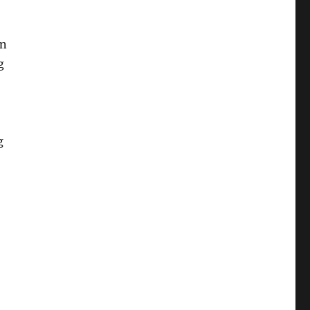
an
g
g