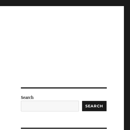
Search
SEARCH