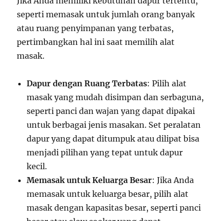
Jika Anda memiliki kebutuhan dapur tertentu,
seperti memasak untuk jumlah orang banyak
atau ruang penyimpanan yang terbatas,
pertimbangkan hal ini saat memilih alat
masak.
Dapur dengan Ruang Terbatas
: Pilih alat
masak yang mudah disimpan dan serbaguna,
seperti panci dan wajan yang dapat dipakai
untuk berbagai jenis masakan. Set peralatan
dapur yang dapat ditumpuk atau dilipat bisa
menjadi pilihan yang tepat untuk dapur
kecil.
Memasak untuk Keluarga Besar
: Jika Anda
memasak untuk keluarga besar, pilih alat
masak dengan kapasitas besar, seperti panci