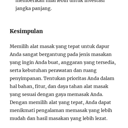
memberikan nilai lebih untuk investasi
jangka panjang.
Kesimpulan
Memilih alat masak yang tepat untuk dapur
Anda sangat bergantung pada jenis masakan
yang ingin Anda buat, anggaran yang tersedia,
serta kebutuhan perawatan dan ruang
penyimpanan. Tentukan prioritas Anda dalam
hal bahan, fitur, dan daya tahan alat masak
yang sesuai dengan gaya memasak Anda.
Dengan memilih alat yang tepat, Anda dapat
menikmati pengalaman memasak yang lebih
mudah dan hasil masakan yang lebih lezat.