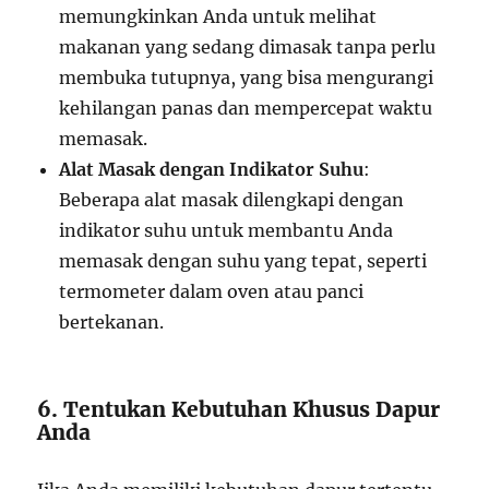
memungkinkan Anda untuk melihat
makanan yang sedang dimasak tanpa perlu
membuka tutupnya, yang bisa mengurangi
kehilangan panas dan mempercepat waktu
memasak.
Alat Masak dengan Indikator Suhu
:
Beberapa alat masak dilengkapi dengan
indikator suhu untuk membantu Anda
memasak dengan suhu yang tepat, seperti
termometer dalam oven atau panci
bertekanan.
6. Tentukan Kebutuhan Khusus Dapur
Anda