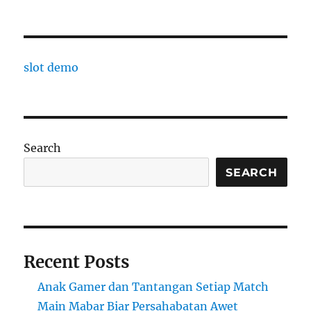
slot demo
Search
SEARCH
Recent Posts
Anak Gamer dan Tantangan Setiap Match
Main Mabar Biar Persahabatan Awet