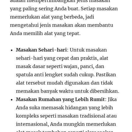
adalah mempertimbangkan jenis masakan
yang paling sering Anda buat. Setiap masakan
memerlukan alat yang berbeda, jadi
mengetahui jenis masakan akan membantu
Anda memilih alat yang tepat.
Masakan Sehari-hari
: Untuk masakan
sehari-hari yang cepat dan praktis, alat
masak dasar seperti wajan, panci, dan
spatula anti lengket sudah cukup. Pastikan
alat tersebut mudah digunakan dan tidak
memakan banyak waktu untuk dibersihkan.
Masakan Rumahan yang Lebih Rumit
: Jika
Anda suka memasak hidangan yang lebih
kompleks seperti masakan tradisional atau
internasional, Anda mungkin memerlukan