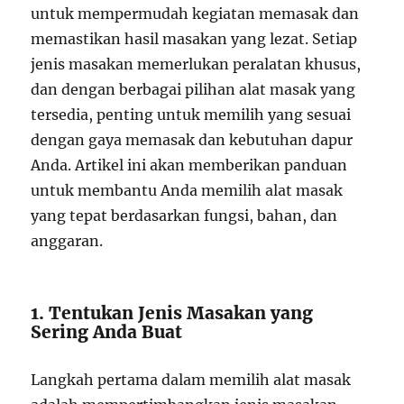
untuk mempermudah kegiatan memasak dan
memastikan hasil masakan yang lezat. Setiap
jenis masakan memerlukan peralatan khusus,
dan dengan berbagai pilihan alat masak yang
tersedia, penting untuk memilih yang sesuai
dengan gaya memasak dan kebutuhan dapur
Anda. Artikel ini akan memberikan panduan
untuk membantu Anda memilih alat masak
yang tepat berdasarkan fungsi, bahan, dan
anggaran.
1. Tentukan Jenis Masakan yang
Sering Anda Buat
Langkah pertama dalam memilih alat masak