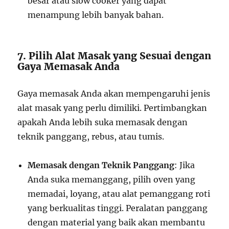
besar atau slow cooker yang dapat
menampung lebih banyak bahan.
7. Pilih Alat Masak yang Sesuai dengan
Gaya Memasak Anda
Gaya memasak Anda akan mempengaruhi jenis
alat masak yang perlu dimiliki. Pertimbangkan
apakah Anda lebih suka memasak dengan
teknik panggang, rebus, atau tumis.
Memasak dengan Teknik Panggang
: Jika
Anda suka memanggang, pilih oven yang
memadai, loyang, atau alat pemanggang roti
yang berkualitas tinggi. Peralatan panggang
dengan material yang baik akan membantu