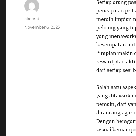
Setiap orang pas
pencapaian prib
Author
okecrot
meraih impian m
Posted
November 6, 2025
peluang yang te
on
yang menawarka
kesempatan untu
“impian makin d
reward, dan akt
dari setiap sesi 
Salah satu aspe
yang ditawarkan
pemain, dari ya
dirancang agar 
Dengan beragam 
sesuai kemampu