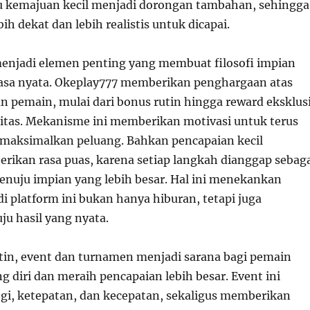
u kemajuan kecil menjadi dorongan tambahan, sehingga
bih dekat dan lebih realistis untuk dicapai.
enjadi elemen penting yang membuat filosofi impian
asa nyata. Okeplay777 memberikan penghargaan atas
n pemain, mulai dari bonus rutin hingga reward eksklusi
litas. Mekanisme ini memberikan motivasi untuk terus
maksimalkan peluang. Bahkan pencapaian kecil
rikan rasa puas, karena setiap langkah dianggap sebag
enuju impian yang lebih besar. Hal ini menekankan
i platform ini bukan hanya hiburan, tetapi juga
ju hasil yang nyata.
utin, event dan turnamen menjadi sarana bagi pemain
 diri dan meraih pencapaian lebih besar. Event ini
gi, ketepatan, dan kecepatan, sekaligus memberikan