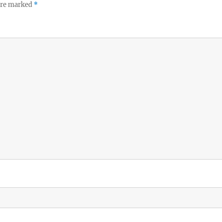
 are marked
*