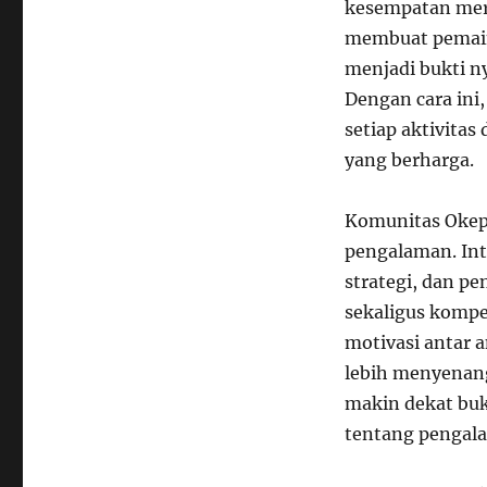
kesempatan mera
membuat pemain 
menjadi bukti n
Dengan cara ini,
setiap aktivita
yang berharga.
Komunitas Okep
pengalaman. Int
strategi, dan p
sekaligus kompe
motivasi antar 
lebih menyenang
makin dekat buk
tentang pengal