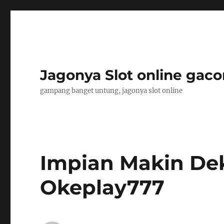
Jagonya Slot online gaco
gampang banget untung, jagonya slot online
Impian Makin De
Okeplay777