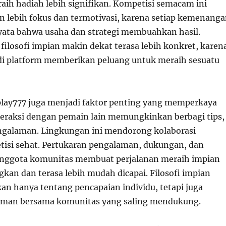
ih hadiah lebih signifikan. Kompetisi semacam ini
lebih fokus dan termotivasi, karena setiap kemenang
yata bahwa usaha dan strategi membuahkan hasil.
 filosofi impian makin dekat terasa lebih konkret, karen
s di platform memberikan peluang untuk meraih sesuatu
lay777 juga menjadi faktor penting yang memperkaya
eraksi dengan pemain lain memungkinkan berbagi tips,
engalaman. Lingkungan ini mendorong kolaborasi
tisi sehat. Pertukaran pengalaman, dukungan, dan
anggota komunitas membuat perjalanan meraih impian
kan dan terasa lebih mudah dicapai. Filosofi impian
an hanya tentang pencapaian individu, tetapi juga
aman bersama komunitas yang saling mendukung.