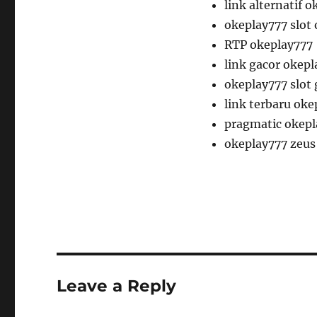
link alternatif 
okeplay777 slot 
RTP okeplay777
link gacor okepl
okeplay777 slot 
link terbaru oke
pragmatic okepl
okeplay777 zeus
Leave a Reply