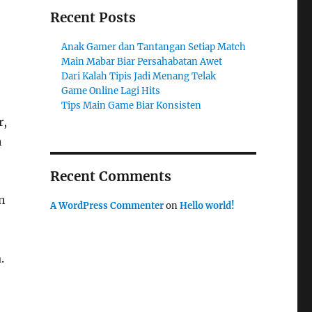
Recent Posts
Anak Gamer dan Tantangan Setiap Match
Main Mabar Biar Persahabatan Awet
Dari Kalah Tipis Jadi Menang Telak
Game Online Lagi Hits
Tips Main Game Biar Konsisten
r,
h
Recent Comments
n
A WordPress Commenter
on
Hello world!
.