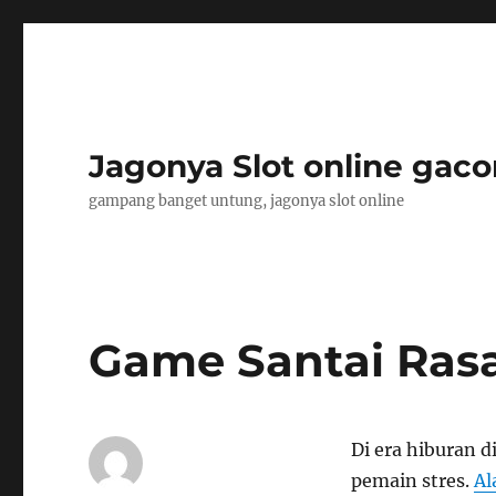
Jagonya Slot online gaco
gampang banget untung, jagonya slot online
Game Santai Rasa
Di era hiburan d
pemain stres.
Al