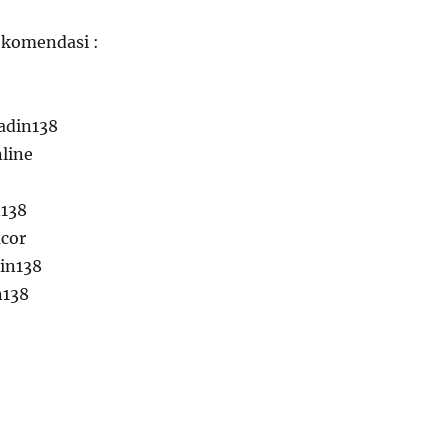
ekomendasi :
ladin138
nline
n138
acor
din138
n138