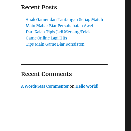
Recent Posts
Anak Gamer dan Tantangan Setiap Match
g
Main Mabar Biar Persahabatan Awet
Dari Kalah Tipis Jadi Menang Telak
Game Online Lagi Hits
Tips Main Game Biar Konsisten
Recent Comments
A WordPress Commenter
on
Hello world!