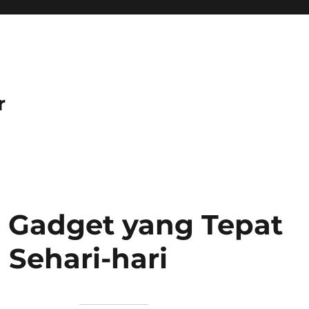
r
 Gadget yang Tepat
Sehari-hari