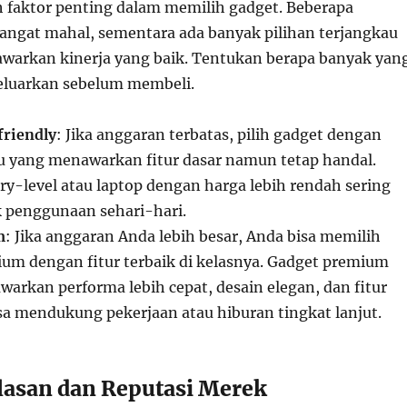
 faktor penting dalam memilih gadget. Beberapa
sangat mahal, sementara ada banyak pilihan terjangkau
warkan kinerja yang baik. Tentukan berapa banyak yan
eluarkan sebelum membeli.
friendly
: Jika anggaran terbatas, pilih gadget dengan
u yang menawarkan fitur dasar namun tetap handal.
y-level atau laptop dengan harga lebih rendah sering
k penggunaan sehari-hari.
m
: Jika anggaran Anda lebih besar, Anda bisa memilih
um dengan fitur terbaik di kelasnya. Gadget premium
warkan performa lebih cepat, desain elegan, dan fitur
sa mendukung pekerjaan atau hiburan tingkat lanjut.
Ulasan dan Reputasi Merek