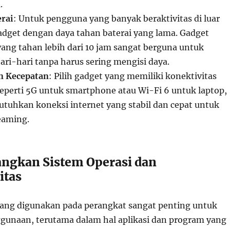
.
rai
: Untuk pengguna yang banyak beraktivitas di luar
gadget dengan daya tahan baterai yang lama. Gadget
yang tahan lebih dari 10 jam sangat berguna untuk
ri-hari tanpa harus sering mengisi daya.
n Kecepatan
: Pilih gadget yang memiliki konektivitas
seperti 5G untuk smartphone atau Wi-Fi 6 untuk laptop,
tuhkan koneksi internet yang stabil dan cepat untuk
eaming.
angkan Sistem Operasi dan
itas
yang digunakan pada perangkat sangat penting untuk
gunaan, terutama dalam hal aplikasi dan program yang