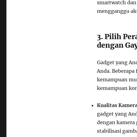
smartwatch dan 
mengganggu akt
3. Pilih Pe
dengan Gay
Gadget yang And
Anda. Beberapa 
kemampuan multi
kemampuan kone
Kualitas Kamer
gadget yang And
dengan kamera ga
stabilisasi gam