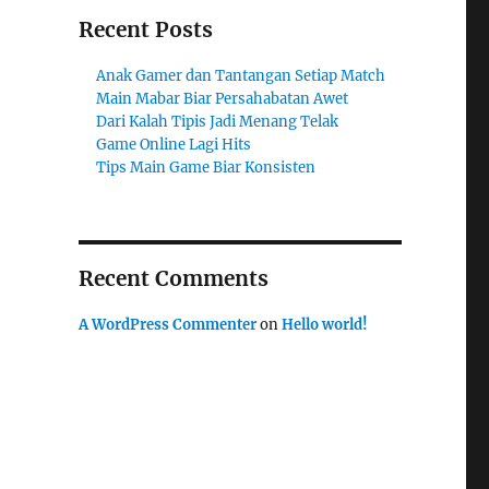
Recent Posts
Anak Gamer dan Tantangan Setiap Match
Main Mabar Biar Persahabatan Awet
Dari Kalah Tipis Jadi Menang Telak
Game Online Lagi Hits
Tips Main Game Biar Konsisten
Recent Comments
A WordPress Commenter
on
Hello world!