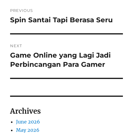
Post
PREVIOUS
navigation
Spin Santai Tapi Berasa Seru
Previous
post:
NEXT
Game Online yang Lagi Jadi
Next
post:
Perbincangan Para Gamer
Archives
June 2026
May 2026