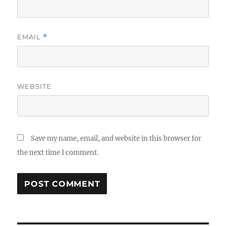
EMAIL
*
WEBSITE
Save my name, email, and website in this browser for
the next time I comment.