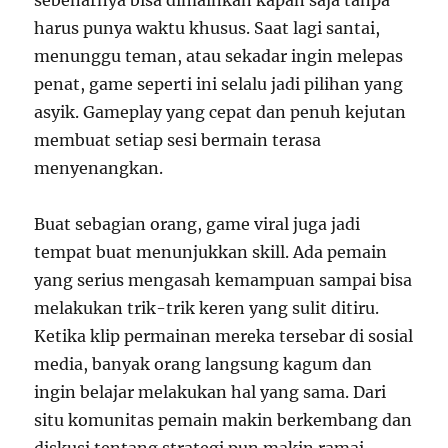
sebenarnya bisa dimainkan kapan saja tanpa
harus punya waktu khusus. Saat lagi santai,
menunggu teman, atau sekadar ingin melepas
penat, game seperti ini selalu jadi pilihan yang
asyik. Gameplay yang cepat dan penuh kejutan
membuat setiap sesi bermain terasa
menyenangkan.
Buat sebagian orang, game viral juga jadi
tempat buat menunjukkan skill. Ada pemain
yang serius mengasah kemampuan sampai bisa
melakukan trik-trik keren yang sulit ditiru.
Ketika klip permainan mereka tersebar di sosial
media, banyak orang langsung kagum dan
ingin belajar melakukan hal yang sama. Dari
situ komunitas pemain makin berkembang dan