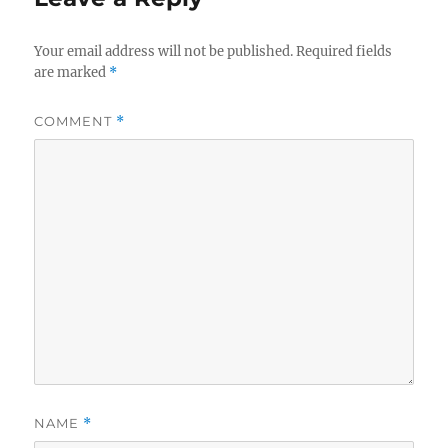
Your email address will not be published.
Required fields
are marked
*
COMMENT
*
NAME
*