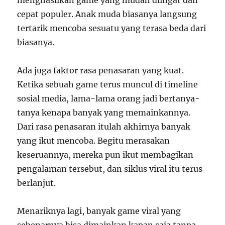
menghasilkan game yang mudah diingat dan
cepat populer. Anak muda biasanya langsung
tertarik mencoba sesuatu yang terasa beda dari
biasanya.
Ada juga faktor rasa penasaran yang kuat.
Ketika sebuah game terus muncul di timeline
sosial media, lama-lama orang jadi bertanya-
tanya kenapa banyak yang memainkannya.
Dari rasa penasaran itulah akhirnya banyak
yang ikut mencoba. Begitu merasakan
keseruannya, mereka pun ikut membagikan
pengalaman tersebut, dan siklus viral itu terus
berlanjut.
Menariknya lagi, banyak game viral yang