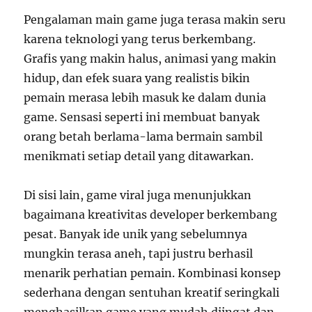
Pengalaman main game juga terasa makin seru
karena teknologi yang terus berkembang.
Grafis yang makin halus, animasi yang makin
hidup, dan efek suara yang realistis bikin
pemain merasa lebih masuk ke dalam dunia
game. Sensasi seperti ini membuat banyak
orang betah berlama-lama bermain sambil
menikmati setiap detail yang ditawarkan.
Di sisi lain, game viral juga menunjukkan
bagaimana kreativitas developer berkembang
pesat. Banyak ide unik yang sebelumnya
mungkin terasa aneh, tapi justru berhasil
menarik perhatian pemain. Kombinasi konsep
sederhana dengan sentuhan kreatif seringkali