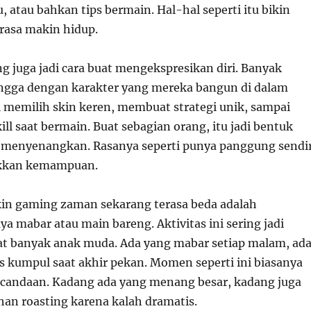
 atau bahkan tips bermain. Hal-hal seperti itu bikin
rasa makin hidup.
ng juga jadi cara buat mengekspresikan diri. Banyak
ngga dengan karakter yang mereka bangun di dalam
i memilih skin keren, membuat strategi unik, sampai
l saat bermain. Buat sebagian orang, itu jadi bentuk
g menyenangkan. Rasanya seperti punya panggung sendir
kkan kemampuan.
ikin gaming zaman sekarang terasa beda adalah
 mabar atau main bareng. Aktivitas ini sering jadi
at banyak anak muda. Ada yang mabar setiap malam, ad
s kumpul saat akhir pekan. Momen seperti ini biasanya
candaan. Kadang ada yang menang besar, kadang juga
han roasting karena kalah dramatis.