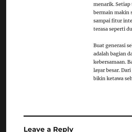
menarik. Setiap
bermain makin se
sampai fitur in
terasa seperti 
Buat generasi s
adalah bagian da
kebersamaan. Ba
layar besar. Da
bikin ketawa seh
Leave a Reply