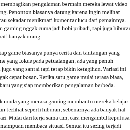
 membagikan pengalaman bermain mereka lewat video
ming. Penonton biasanya datang karena ingin melihat
tau sekadar menikmati komentar lucu dari pemainnya.
kin gaming nggak cuma jadi hobi pribadi, tapi juga hibura
mati banyak orang.
etiap game biasanya punya cerita dan tantangan yang
me yang fokus pada petualangan, ada yang penuh
 juga yang santai tapi tetap bikin ketagihan. Variasi ini
ak cepat bosan. Ketika satu game mulai terasa biasa,
 baru yang siap memberikan pengalaman berbeda.
ak muda yang merasa gaming membantu mereka belajar
n terlihat seperti hiburan, sebenarnya ada banyak hal
jari. Mulai dari kerja sama tim, cara mengambil keputus
emampuan membaca situasi. Semua itu sering terjadi