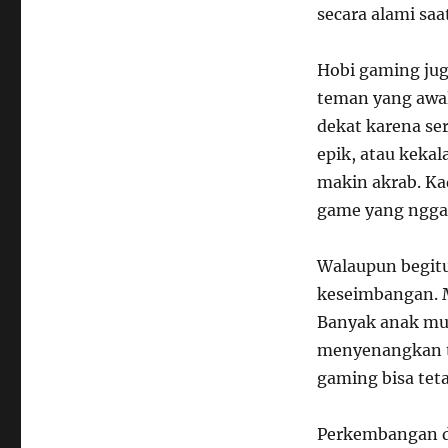
secara alami saa
Hobi gaming jug
teman yang awal
dekat karena se
epik, atau kekal
makin akrab. K
game yang ngga
Walaupun begitu
keseimbangan. M
Banyak anak mud
menyenangkan ta
gaming bisa teta
Perkembangan du