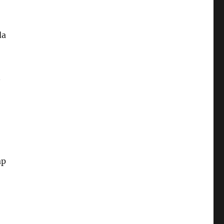
da
n
ap