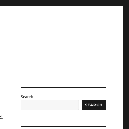
Search
SEARCH
ri