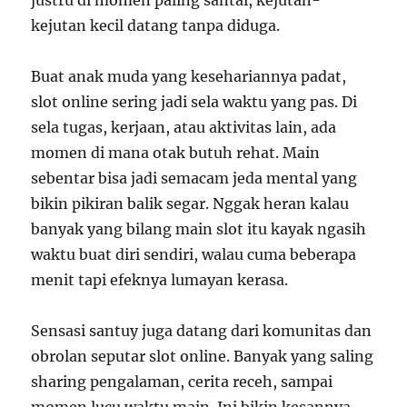
justru di momen paling santai, kejutan-
kejutan kecil datang tanpa diduga.
Buat anak muda yang kesehariannya padat,
slot online sering jadi sela waktu yang pas. Di
sela tugas, kerjaan, atau aktivitas lain, ada
momen di mana otak butuh rehat. Main
sebentar bisa jadi semacam jeda mental yang
bikin pikiran balik segar. Nggak heran kalau
banyak yang bilang main slot itu kayak ngasih
waktu buat diri sendiri, walau cuma beberapa
menit tapi efeknya lumayan kerasa.
Sensasi santuy juga datang dari komunitas dan
obrolan seputar slot online. Banyak yang saling
sharing pengalaman, cerita receh, sampai