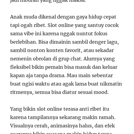
jadi hiburan yang nggak maksa.
Anak muda dikenal dengan gaya hidup cepat
tapi ogah ribet. Slot online yang santuy cocok
sama vibe ini karena nggak nuntut fokus
berlebihan. Bisa dimainin sambil denger lagu,
sambil nonton konten favorit, atau sekadar
nemenin obrolan di grup chat. Alurnya yang
fleksibel bikin pemain bisa masuk dan keluar
kapan aja tanpa drama. Mau main sebentar
buat ngisi waktu atau agak lama buat nikmatin
ritmenya, semua bisa diatur sesuai mood.
Yang bikin slot online terasa anti ribet itu
karena tampilannya sekarang makin ramah.
Visualnya cerah, animasinya halus, dan efek