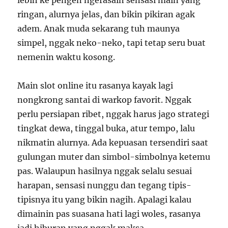
lebih ke pengen ngerasain sensasi main yang
ringan, alurnya jelas, dan bikin pikiran agak
adem. Anak muda sekarang tuh maunya
simpel, nggak neko-neko, tapi tetap seru buat
nemenin waktu kosong.
Main slot online itu rasanya kayak lagi
nongkrong santai di warkop favorit. Nggak
perlu persiapan ribet, nggak harus jago strategi
tingkat dewa, tinggal buka, atur tempo, lalu
nikmatin alurnya. Ada kepuasan tersendiri saat
gulungan muter dan simbol-simbolnya ketemu
pas. Walaupun hasilnya nggak selalu sesuai
harapan, sensasi nunggu dan tegang tipis-
tipisnya itu yang bikin nagih. Apalagi kalau
dimainin pas suasana hati lagi woles, rasanya