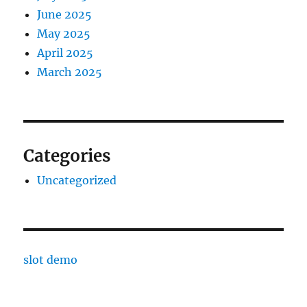
June 2025
May 2025
April 2025
March 2025
Categories
Uncategorized
slot demo