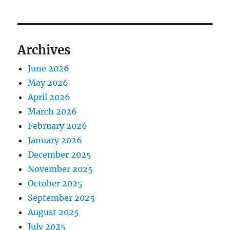
Archives
June 2026
May 2026
April 2026
March 2026
February 2026
January 2026
December 2025
November 2025
October 2025
September 2025
August 2025
July 2025