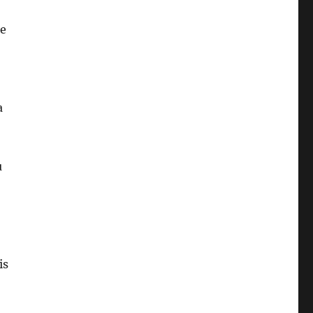
re
a
u
is