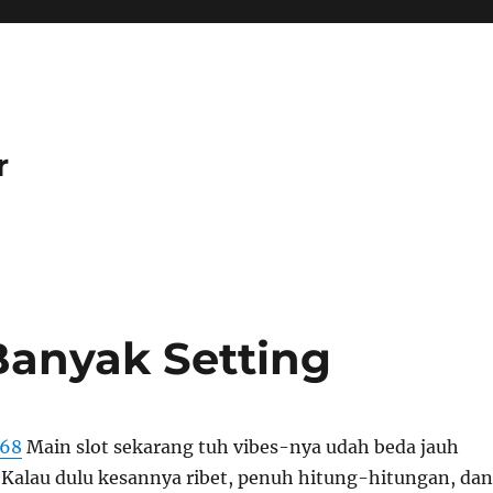
r
Banyak Setting
68
Main slot sekarang tuh vibes-nya udah beda jauh
 Kalau dulu kesannya ribet, penuh hitung-hitungan, dan