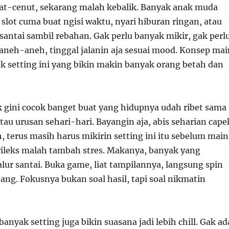
nat-cenut, sekarang malah kebalik. Banyak anak muda
slot cuma buat ngisi waktu, nyari hiburan ringan, atau
santai sambil rebahan. Gak perlu banyak mikir, gak perl
 aneh-aneh, tinggal jalanin aja sesuai mood. Konsep mai
ak setting ini yang bikin makin banyak orang betah dan
 gini cocok banget buat yang hidupnya udah ribet sama
atau urusan sehari-hari. Bayangin aja, abis seharian cape
 terus masih harus mikirin setting ini itu sebelum main
ileks malah tambah stres. Makanya, banyak yang
alur santai. Buka game, liat tampilannya, langsung spin
ang. Fokusnya bukan soal hasil, tapi soal nikmatin
banyak setting juga bikin suasana jadi lebih chill. Gak ad