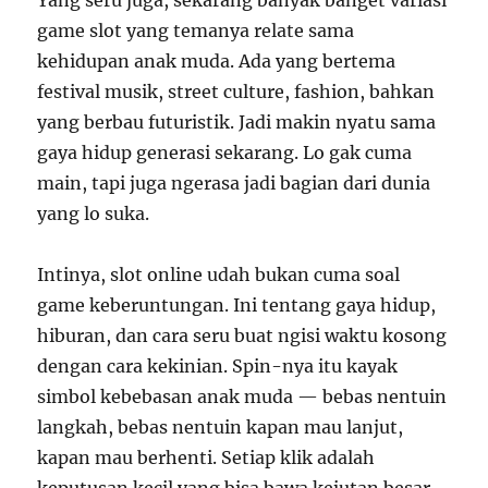
Yang seru juga, sekarang banyak banget variasi
game slot yang temanya relate sama
kehidupan anak muda. Ada yang bertema
festival musik, street culture, fashion, bahkan
yang berbau futuristik. Jadi makin nyatu sama
gaya hidup generasi sekarang. Lo gak cuma
main, tapi juga ngerasa jadi bagian dari dunia
yang lo suka.
Intinya, slot online udah bukan cuma soal
game keberuntungan. Ini tentang gaya hidup,
hiburan, dan cara seru buat ngisi waktu kosong
dengan cara kekinian. Spin-nya itu kayak
simbol kebebasan anak muda — bebas nentuin
langkah, bebas nentuin kapan mau lanjut,
kapan mau berhenti. Setiap klik adalah