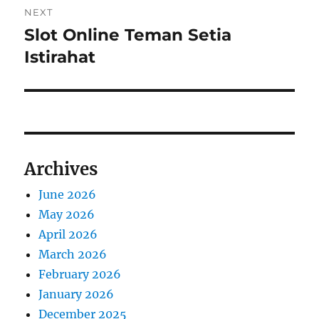
NEXT
Slot Online Teman Setia
Next
post:
Istirahat
Archives
June 2026
May 2026
April 2026
March 2026
February 2026
January 2026
December 2025