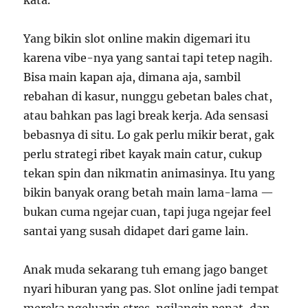
kata.
Yang bikin slot online makin digemari itu
karena vibe-nya yang santai tapi tetep nagih.
Bisa main kapan aja, dimana aja, sambil
rebahan di kasur, nunggu gebetan bales chat,
atau bahkan pas lagi break kerja. Ada sensasi
bebasnya di situ. Lo gak perlu mikir berat, gak
perlu strategi ribet kayak main catur, cukup
tekan spin dan nikmatin animasinya. Itu yang
bikin banyak orang betah main lama-lama —
bukan cuma ngejar cuan, tapi juga ngejar feel
santai yang susah didapet dari game lain.
Anak muda sekarang tuh emang jago banget
nyari hiburan yang pas. Slot online jadi tempat