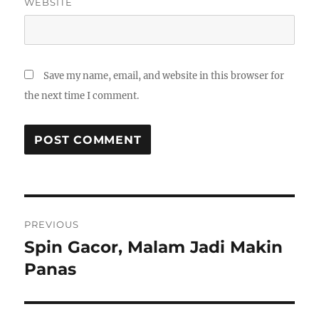
WEBSITE
Save my name, email, and website in this browser for
the next time I comment.
Post
PREVIOUS
navigation
Spin Gacor, Malam Jadi Makin
Previous
post:
Panas