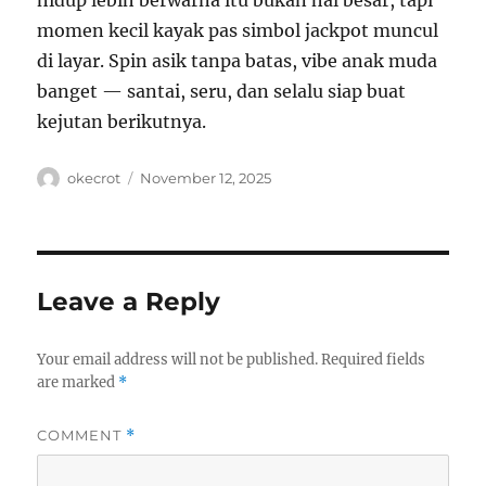
hidup lebih berwarna itu bukan hal besar, tapi
momen kecil kayak pas simbol jackpot muncul
di layar. Spin asik tanpa batas, vibe anak muda
banget — santai, seru, dan selalu siap buat
kejutan berikutnya.
Author
Posted
okecrot
November 12, 2025
on
Leave a Reply
Your email address will not be published.
Required fields
are marked
*
COMMENT
*