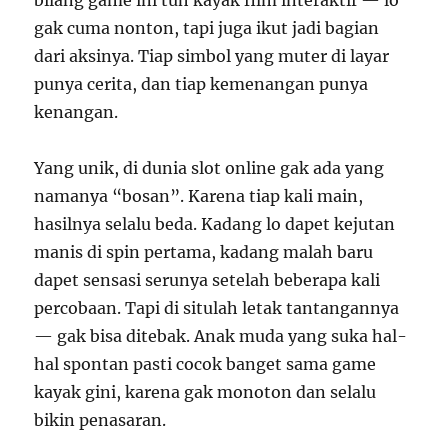
bilang game ini tuh kayak film interaktif — lo
gak cuma nonton, tapi juga ikut jadi bagian
dari aksinya. Tiap simbol yang muter di layar
punya cerita, dan tiap kemenangan punya
kenangan.
Yang unik, di dunia slot online gak ada yang
namanya “bosan”. Karena tiap kali main,
hasilnya selalu beda. Kadang lo dapet kejutan
manis di spin pertama, kadang malah baru
dapet sensasi serunya setelah beberapa kali
percobaan. Tapi di situlah letak tantangannya
— gak bisa ditebak. Anak muda yang suka hal-
hal spontan pasti cocok banget sama game
kayak gini, karena gak monoton dan selalu
bikin penasaran.