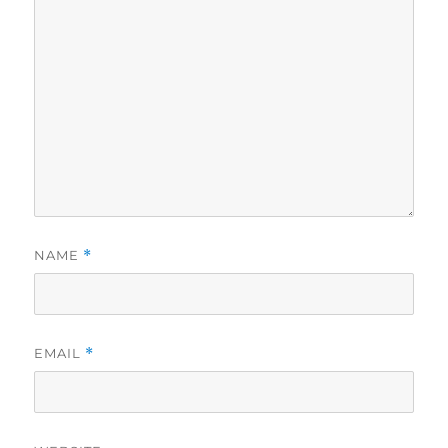
NAME
*
EMAIL
*