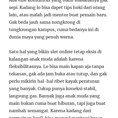
Ada vibe komunitas yang bikin suasananya gak
sepi. Kadang lo bisa dapet tips hoki dari orang
lain, atau malah jadi mentor buat pemain baru.
Gak beda jauh sama nongkrong di
tongkrongan kampus, cuma bedanya ini di
dunia maya yang penuh warna.
Satu hal yang bikin slot online tetap eksis di
kalangan anak muda adalah karena
fleksibilitasnya. Lo bisa main kapan aja tanpa
tekanan, gak ada jam buka atau tutup, dan gak
perlu mikirin hal-hal ribet kayak peraturan
yang banyak. Cukup punya koneksi stabil,
langsung gas. Banyak juga anak muda yang
main bukan cuma buat hiburan, tapi juga buat
nambah semangat. Karena kadang dari