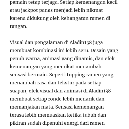
pemain tetap terjaga. Setiap kemenangan kecil
atau jackpot panas menjadi lebih nikmat
karena didukung oleh kehangatan ramen di
tangan.
Visual dan pengalaman di Aladin138 juga
membuat kombinasi ini lebih seru. Desain yang
penuh warna, animasi yang dinamis, dan efek
kemenangan yang memikat menambah
sensasi bermain. Seperti topping ramen yang
menambah rasa dan tekstur pada setiap
suapan, efek visual dan animasi di Aladin138
membuat setiap ronde lebih menarik dan
memanjakan mata. Sensasi kemenangan
terasa lebih memuaskan ketika tubuh dan
pikiran sudah dipenuhi energi dari ramen