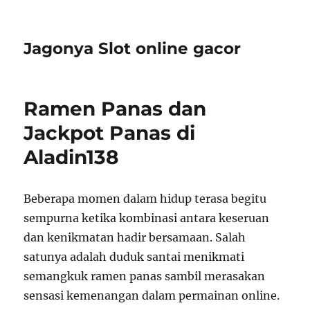
Jagonya Slot online gacor
Ramen Panas dan
Jackpot Panas di
Aladin138
Beberapa momen dalam hidup terasa begitu
sempurna ketika kombinasi antara keseruan
dan kenikmatan hadir bersamaan. Salah
satunya adalah duduk santai menikmati
semangkuk ramen panas sambil merasakan
sensasi kemenangan dalam permainan online.