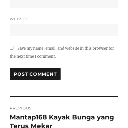
WEBSITE
Save my name, email, and website in this browser for
the next time I comment.
Post
PREVIOUS
navigation
Mantap168 Kayak Bunga yang
Previous
post:
Terus Mekar