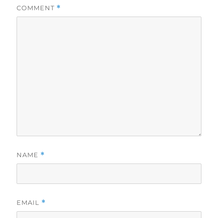
COMMENT
*
NAME
*
EMAIL
*