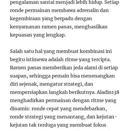
pengalaman santai menjadi lebih hidup. Setiap
ronde permainan membawa adrenalin dan
kegembiraan yang berpadu dengan
kenyamanan ramen panas, menghasilkan
kepuasan yang lengkap.
Salah satu hal yang membuat kombinasi ini
begitu istimewa adalah ritme yang tercipta.
Ramen panas memberikan jeda alami di setiap
suapan, sehingga pemain bisa menenangkan
diri sejenak, mengatur strategi, dan
mempersiapkan langkah berikutnya. Aladin138
menghadirkan permainan dengan ritme yang
dinamis: ronde cepat yang mendebarkan,
ronde strategi yang menantang, dan kejutan-
kejutan tak terduga yang membuat fokus