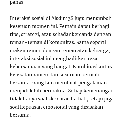
panas.
Interaksi sosial di Aladin138 juga menambah
keseruan momen ini. Pemain dapat berbagi
tips, strategi, atau sekadar bercanda dengan
teman-teman di komunitas. Sama seperti
makan ramen dengan teman atau keluarga,
interaksi sosial ini menghadirkan rasa
kebersamaan yang hangat. Kombinasi antara
kelezatan ramen dan keseruan bermain
bersama orang lain membuat pengalaman
menjadi lebih bermakna. Setiap kemenangan
tidak hanya soal skor atau hadiah, tetapi juga
soal kepuasan emosional yang dirasakan
bersama.