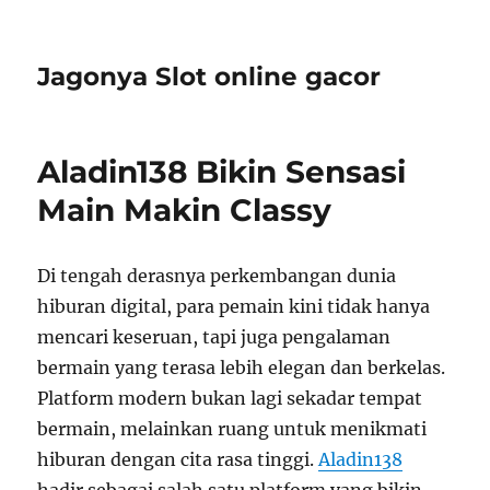
Jagonya Slot online gacor
Aladin138 Bikin Sensasi
Main Makin Classy
Di tengah derasnya perkembangan dunia
hiburan digital, para pemain kini tidak hanya
mencari keseruan, tapi juga pengalaman
bermain yang terasa lebih elegan dan berkelas.
Platform modern bukan lagi sekadar tempat
bermain, melainkan ruang untuk menikmati
hiburan dengan cita rasa tinggi.
Aladin138