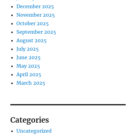
December 2025
November 2025
October 2025
September 2025
August 2025
July 2025
June 2025
May 2025
April 2025
March 2025
Categories
Uncategorized