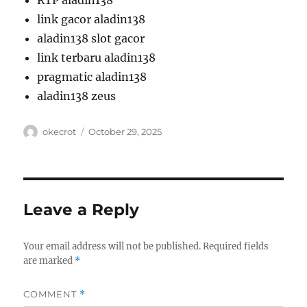
RTP aladin138
link gacor aladin138
aladin138 slot gacor
link terbaru aladin138
pragmatic aladin138
aladin138 zeus
Author
Posted
okecrot
October 29, 2025
on
Leave a Reply
Your email address will not be published.
Required fields
are marked
*
COMMENT
*