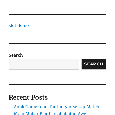
slot demo
Search
SEARCH
Recent Posts
Anak Gamer dan Tantangan Setiap Match
Main Mabar Biar Persahabatan Awet