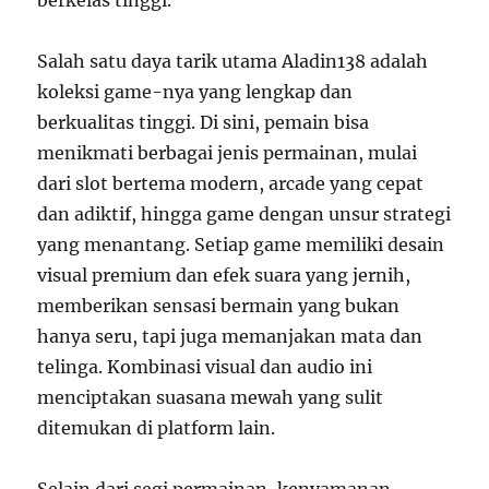
berkelas tinggi.
Salah satu daya tarik utama Aladin138 adalah
koleksi game-nya yang lengkap dan
berkualitas tinggi. Di sini, pemain bisa
menikmati berbagai jenis permainan, mulai
dari slot bertema modern, arcade yang cepat
dan adiktif, hingga game dengan unsur strategi
yang menantang. Setiap game memiliki desain
visual premium dan efek suara yang jernih,
memberikan sensasi bermain yang bukan
hanya seru, tapi juga memanjakan mata dan
telinga. Kombinasi visual dan audio ini
menciptakan suasana mewah yang sulit
ditemukan di platform lain.