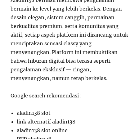
Aladin138 berhasil membawa pengalaman
bermain ke level yang lebih berkelas. Dengan
desain elegan, sistem canggih, permainan
berkualitas premium, serta komunitas yang
aktif, setiap aspek platform ini dirancang untuk
menciptakan sensasi classy yang
menyenangkan. Platform ini membuktikan
bahwa hiburan digital bisa terasa seperti
pengalaman eksklusif — ringan,
menyenangkan, namun tetap berkelas.
Google search rekomendasi :
aladin138 slot
link alternatif aladin138
aladin138 slot online