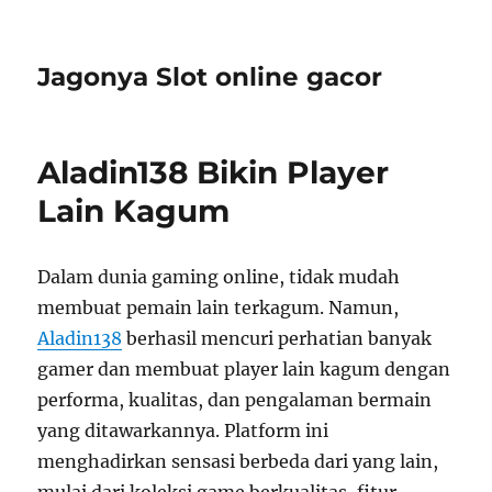
Jagonya Slot online gacor
Aladin138 Bikin Player
Lain Kagum
Dalam dunia gaming online, tidak mudah
membuat pemain lain terkagum. Namun,
Aladin138
berhasil mencuri perhatian banyak
gamer dan membuat player lain kagum dengan
performa, kualitas, dan pengalaman bermain
yang ditawarkannya. Platform ini
menghadirkan sensasi berbeda dari yang lain,