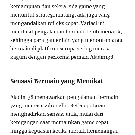
kemampuan dan selera. Ada game yang
menuntut strategi matang, ada juga yang
mengandalkan refleks cepat. Variasi ini
membuat pengalaman bermain lebih menarik,
sehingga para gamer lain yang menonton atau
bermain di platform serupa sering merasa
kagum dengan performa pemain Aladin138.
Sensasi Bermain yang Memikat
Aladin138 menawarkan pengalaman bermain
yang memacu adrenalin. Setiap putaran
menghadirkan sensasi unik, mulai dari
ketegangan saat memainkan game cepat
hingga kepuasan ketika meraih kemenangan