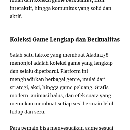
mulai dari koleksi game berkualitas, fitur
interaktif, hingga komunitas yang solid dan
aktif.
Koleksi Game Lengkap dan Berkualitas
Salah satu faktor yang membuat Aladin138
menonjol adalah koleksi game yang lengkap
dan selalu diperbarui. Platform ini
menghadirkan berbagai genre, mulai dari
strategi, aksi, hingga game peluang. Grafis
modern, animasi halus, dan efek suara yang
memukau membuat setiap sesi bermain lebih
hidup dan seru.
Para pemain bisa menyesuaikan game sesuai