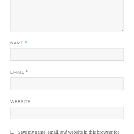
NAME
*
EMAIL
*
WEBSITE
Save my name, email, and website in this browser for