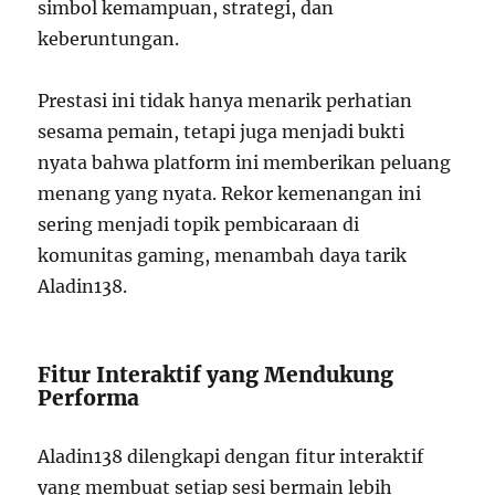
simbol kemampuan, strategi, dan
keberuntungan.
Prestasi ini tidak hanya menarik perhatian
sesama pemain, tetapi juga menjadi bukti
nyata bahwa platform ini memberikan peluang
menang yang nyata. Rekor kemenangan ini
sering menjadi topik pembicaraan di
komunitas gaming, menambah daya tarik
Aladin138.
Fitur Interaktif yang Mendukung
Performa
Aladin138 dilengkapi dengan fitur interaktif
yang membuat setiap sesi bermain lebih