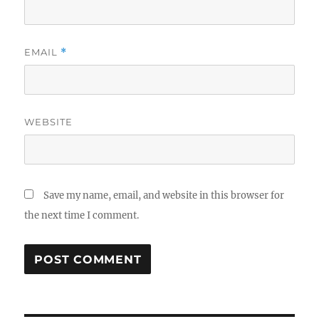
EMAIL
*
WEBSITE
Save my name, email, and website in this browser for
the next time I comment.