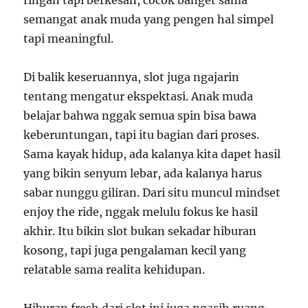
ringan tapi berkesan, cocok banget sama
semangat anak muda yang pengen hal simpel
tapi meaningful.
Di balik keseruannya, slot juga ngajarin
tentang mengatur ekspektasi. Anak muda
belajar bahwa nggak semua spin bisa bawa
keberuntungan, tapi itu bagian dari proses.
Sama kayak hidup, ada kalanya kita dapet hasil
yang bikin senyum lebar, ada kalanya harus
sabar nunggu giliran. Dari situ muncul mindset
enjoy the ride, nggak melulu fokus ke hasil
akhir. Itu bikin slot bukan sekadar hiburan
kosong, tapi juga pengalaman kecil yang
relatable sama realita kehidupan.