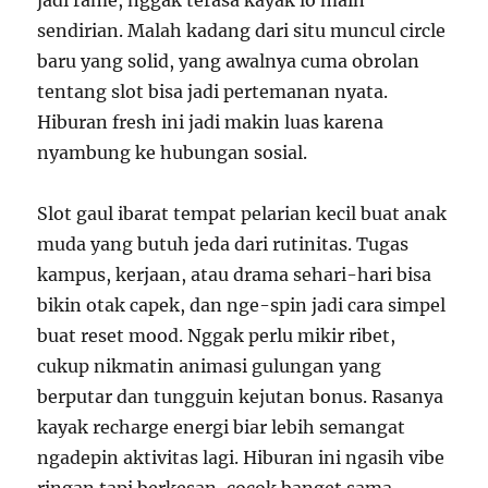
jadi rame, nggak terasa kayak lo main
sendirian. Malah kadang dari situ muncul circle
baru yang solid, yang awalnya cuma obrolan
tentang slot bisa jadi pertemanan nyata.
Hiburan fresh ini jadi makin luas karena
nyambung ke hubungan sosial.
Slot gaul ibarat tempat pelarian kecil buat anak
muda yang butuh jeda dari rutinitas. Tugas
kampus, kerjaan, atau drama sehari-hari bisa
bikin otak capek, dan nge-spin jadi cara simpel
buat reset mood. Nggak perlu mikir ribet,
cukup nikmatin animasi gulungan yang
berputar dan tungguin kejutan bonus. Rasanya
kayak recharge energi biar lebih semangat
ngadepin aktivitas lagi. Hiburan ini ngasih vibe