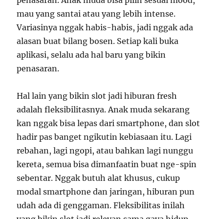
penasaran. Anak muda bisa pilih sesuai mood,
mau yang santai atau yang lebih intense.
Variasinya nggak habis-habis, jadi nggak ada
alasan buat bilang bosen. Setiap kali buka
aplikasi, selalu ada hal baru yang bikin
penasaran.
Hal lain yang bikin slot jadi hiburan fresh
adalah fleksibilitasnya. Anak muda sekarang
kan nggak bisa lepas dari smartphone, dan slot
hadir pas banget ngikutin kebiasaan itu. Lagi
rebahan, lagi ngopi, atau bahkan lagi nunggu
kereta, semua bisa dimanfaatin buat nge-spin
sebentar. Nggak butuh alat khusus, cukup
modal smartphone dan jaringan, hiburan pun
udah ada di genggaman. Fleksibilitas inilah