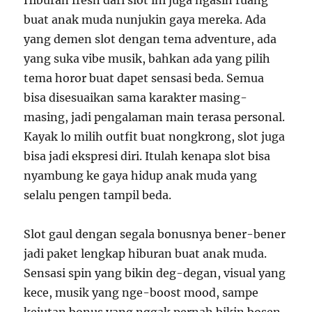
Hiburan fresh dari slot ini juga ngasih ruang
buat anak muda nunjukin gaya mereka. Ada
yang demen slot dengan tema adventure, ada
yang suka vibe musik, bahkan ada yang pilih
tema horor buat dapet sensasi beda. Semua
bisa disesuaikan sama karakter masing-
masing, jadi pengalaman main terasa personal.
Kayak lo milih outfit buat nongkrong, slot juga
bisa jadi ekspresi diri. Itulah kenapa slot bisa
nyambung ke gaya hidup anak muda yang
selalu pengen tampil beda.
Slot gaul dengan segala bonusnya bener-bener
jadi paket lengkap hiburan buat anak muda.
Sensasi spin yang bikin deg-degan, visual yang
kece, musik yang nge-boost mood, sampe