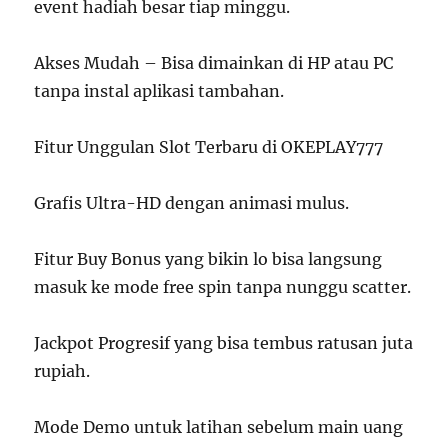
event hadiah besar tiap minggu.
Akses Mudah – Bisa dimainkan di HP atau PC
tanpa instal aplikasi tambahan.
Fitur Unggulan Slot Terbaru di OKEPLAY777
Grafis Ultra-HD dengan animasi mulus.
Fitur Buy Bonus yang bikin lo bisa langsung
masuk ke mode free spin tanpa nunggu scatter.
Jackpot Progresif yang bisa tembus ratusan juta
rupiah.
Mode Demo untuk latihan sebelum main uang