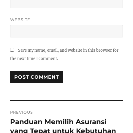
WEBSITE
Save my name, email, and website in this browser for
the next time I comment.
Post
PREVIOUS
navigation
Panduan Memilih Asuransi
Previous
post:
yang Tepat untuk Kebutuhan