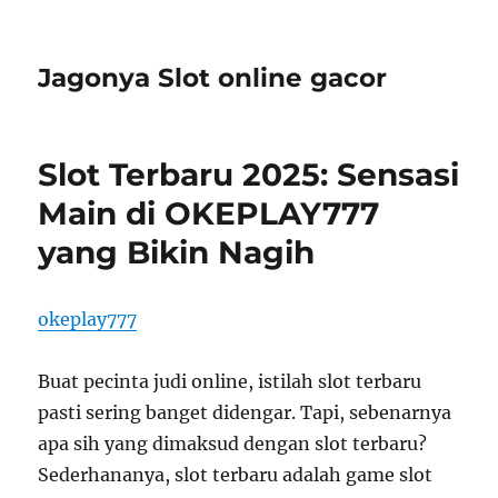
Jagonya Slot online gacor
Slot Terbaru 2025: Sensasi
Main di OKEPLAY777
yang Bikin Nagih
okeplay777
Buat pecinta judi online, istilah slot terbaru
pasti sering banget didengar. Tapi, sebenarnya
apa sih yang dimaksud dengan slot terbaru?
Sederhananya, slot terbaru adalah game slot