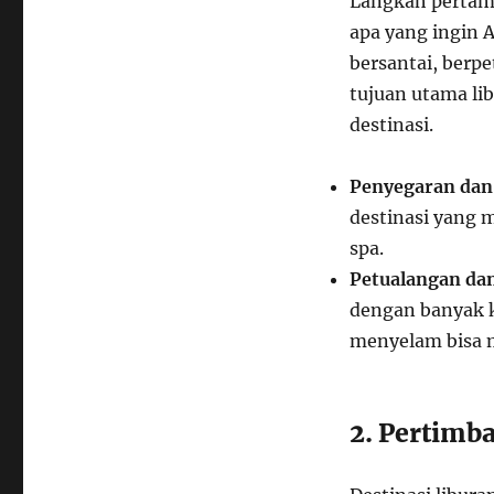
Langkah pertama
apa yang ingin 
bersantai, berp
tujuan utama l
destinasi.
Penyegaran dan
destinasi yang 
spa.
Petualangan dan
dengan banyak ke
menyelam bisa m
2. Pertimb