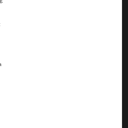
ng
t
a