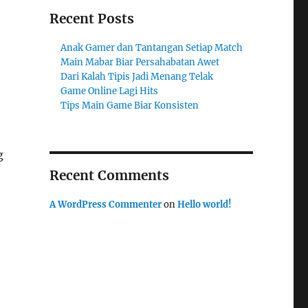
Recent Posts
Anak Gamer dan Tantangan Setiap Match
Main Mabar Biar Persahabatan Awet
Dari Kalah Tipis Jadi Menang Telak
Game Online Lagi Hits
Tips Main Game Biar Konsisten
g
Recent Comments
A WordPress Commenter
on
Hello world!