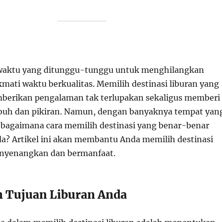
 waktu yang ditunggu-tunggu untuk menghilangkan
mati waktu berkualitas. Memilih destinasi liburan yang
berikan pengalaman tak terlupakan sekaligus memberi
buh dan pikiran. Namun, dengan banyaknya tempat yan
, bagaimana cara memilih destinasi yang benar-benar
a? Artikel ini akan membantu Anda memilih destinasi
enyenangkan dan bermanfaat.
n Tujuan Liburan Anda