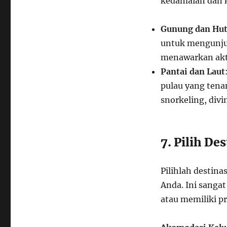
kedamaian dan 
Gunung dan Hu
untuk mengunju
menawarkan akti
Pantai dan Laut
pulau yang tena
snorkeling, divi
7. Pilih De
Pilihlah destin
Anda. Ini sanga
atau memiliki pr