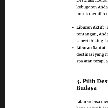
Destinasi libura
kebugaran Anda.
untuk memilih 
Liburan Aktif
: 
tantangan, Anda
seperti hiking, 
Liburan Santai
:
destinasi yang m
spa atau terapi a
3. Pilih D
Budaya
Liburan bisa m