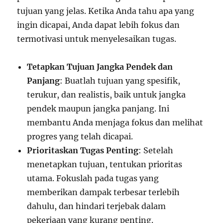
tujuan yang jelas. Ketika Anda tahu apa yang
ingin dicapai, Anda dapat lebih fokus dan
termotivasi untuk menyelesaikan tugas.
Tetapkan Tujuan Jangka Pendek dan
Panjang
: Buatlah tujuan yang spesifik,
terukur, dan realistis, baik untuk jangka
pendek maupun jangka panjang. Ini
membantu Anda menjaga fokus dan melihat
progres yang telah dicapai.
Prioritaskan Tugas Penting
: Setelah
menetapkan tujuan, tentukan prioritas
utama. Fokuslah pada tugas yang
memberikan dampak terbesar terlebih
dahulu, dan hindari terjebak dalam
pekerjaan yang kurang penting.