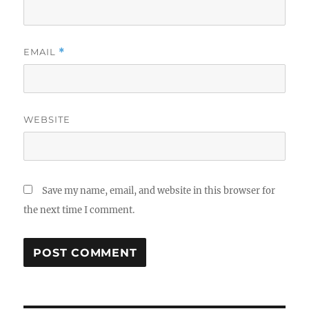
EMAIL
*
WEBSITE
Save my name, email, and website in this browser for
the next time I comment.