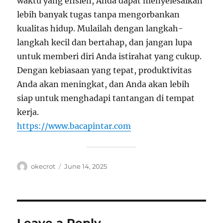
waktu yang efisien, Anda dapat menyelesaikan
lebih banyak tugas tanpa mengorbankan
kualitas hidup. Mulailah dengan langkah-
langkah kecil dan bertahap, dan jangan lupa
untuk memberi diri Anda istirahat yang cukup.
Dengan kebiasaan yang tepat, produktivitas
Anda akan meningkat, dan Anda akan lebih
siap untuk menghadapi tantangan di tempat
kerja.
https://www.bacapintar.com
Author
Posted
okecrot
June 14, 2025
on