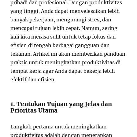
pribadi dan profesional. Dengan produktivitas
yang tinggi, Anda dapat menyelesaikan lebih
banyak pekerjaan, mengurangi stres, dan
mencapai tujuan lebih cepat. Namun, sering
kali kita merasa sulit untuk tetap fokus dan
efisien di tengah berbagai gangguan dan
tekanan. Artikel ini akan memberikan panduan
praktis untuk meningkatkan produktivitas di
tempat kerja agar Anda dapat bekerja lebih
efektif dan efisien.
1. Tentukan Tujuan yang Jelas dan
Prioritas Utama
Langkah pertama untuk meningkatkan
produktivitas adalah dengan menetapkan