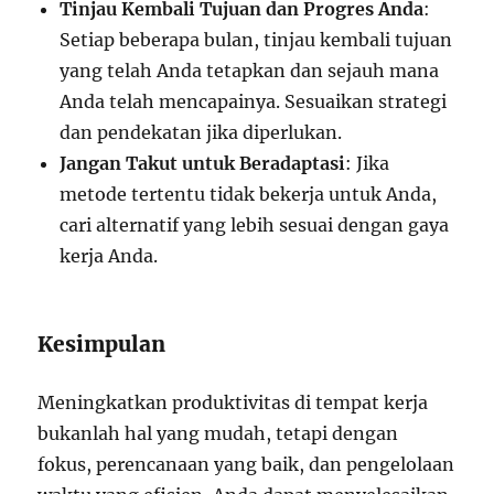
Tinjau Kembali Tujuan dan Progres Anda
:
Setiap beberapa bulan, tinjau kembali tujuan
yang telah Anda tetapkan dan sejauh mana
Anda telah mencapainya. Sesuaikan strategi
dan pendekatan jika diperlukan.
Jangan Takut untuk Beradaptasi
: Jika
metode tertentu tidak bekerja untuk Anda,
cari alternatif yang lebih sesuai dengan gaya
kerja Anda.
Kesimpulan
Meningkatkan produktivitas di tempat kerja
bukanlah hal yang mudah, tetapi dengan
fokus, perencanaan yang baik, dan pengelolaan