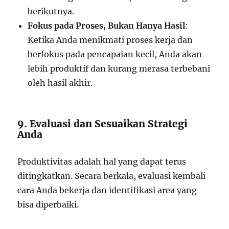
berikutnya.
Fokus pada Proses, Bukan Hanya Hasil
:
Ketika Anda menikmati proses kerja dan
berfokus pada pencapaian kecil, Anda akan
lebih produktif dan kurang merasa terbebani
oleh hasil akhir.
9. Evaluasi dan Sesuaikan Strategi
Anda
Produktivitas adalah hal yang dapat terus
ditingkatkan. Secara berkala, evaluasi kembali
cara Anda bekerja dan identifikasi area yang
bisa diperbaiki.