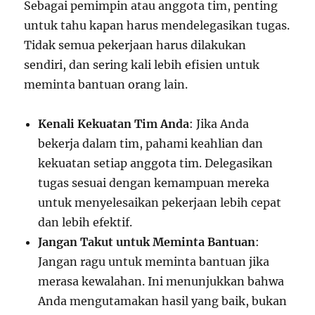
Sebagai pemimpin atau anggota tim, penting
untuk tahu kapan harus mendelegasikan tugas.
Tidak semua pekerjaan harus dilakukan
sendiri, dan sering kali lebih efisien untuk
meminta bantuan orang lain.
Kenali Kekuatan Tim Anda
: Jika Anda
bekerja dalam tim, pahami keahlian dan
kekuatan setiap anggota tim. Delegasikan
tugas sesuai dengan kemampuan mereka
untuk menyelesaikan pekerjaan lebih cepat
dan lebih efektif.
Jangan Takut untuk Meminta Bantuan
:
Jangan ragu untuk meminta bantuan jika
merasa kewalahan. Ini menunjukkan bahwa
Anda mengutamakan hasil yang baik, bukan