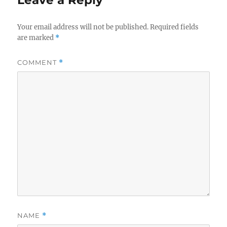
Leave a Reply
Your email address will not be published.
Required fields
are marked
*
COMMENT
*
NAME
*