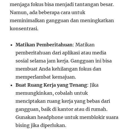
menjaga fokus bisa menjadi tantangan besar.
Namun, ada beberapa cara untuk
meminimalkan gangguan dan meningkatkan
konsentrasi.
Matikan Pemberitahuan
: Matikan
pemberitahuan dari aplikasi atau media
sosial selama jam kerja. Gangguan ini bisa
membuat Anda kehilangan fokus dan
memperlambat kemajuan.
Buat Ruang Kerja yang Tenang
: Jika
memungkinkan, cobalah untuk
menciptakan ruang kerja yang bebas dari
gangguan, baik di kantor atau di rumah.
Gunakan headphone untuk memblokir suara
bising jika diperlukan.