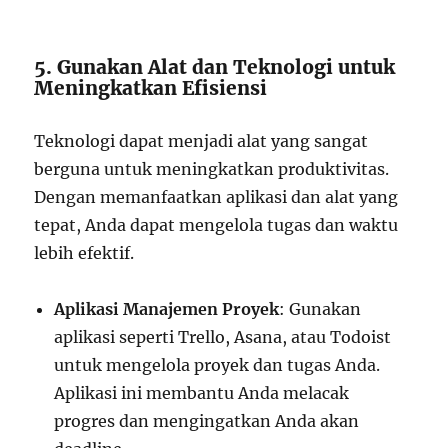
5. Gunakan Alat dan Teknologi untuk
Meningkatkan Efisiensi
Teknologi dapat menjadi alat yang sangat
berguna untuk meningkatkan produktivitas.
Dengan memanfaatkan aplikasi dan alat yang
tepat, Anda dapat mengelola tugas dan waktu
lebih efektif.
Aplikasi Manajemen Proyek
: Gunakan
aplikasi seperti Trello, Asana, atau Todoist
untuk mengelola proyek dan tugas Anda.
Aplikasi ini membantu Anda melacak
progres dan mengingatkan Anda akan