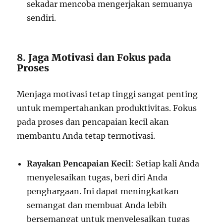
sekadar mencoba mengerjakan semuanya
sendiri.
8. Jaga Motivasi dan Fokus pada
Proses
Menjaga motivasi tetap tinggi sangat penting
untuk mempertahankan produktivitas. Fokus
pada proses dan pencapaian kecil akan
membantu Anda tetap termotivasi.
Rayakan Pencapaian Kecil
: Setiap kali Anda
menyelesaikan tugas, beri diri Anda
penghargaan. Ini dapat meningkatkan
semangat dan membuat Anda lebih
bersemangat untuk menyelesaikan tugas