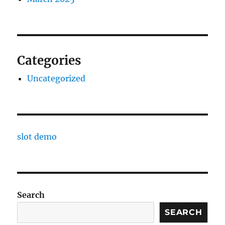
Categories
Uncategorized
slot demo
Search
SEARCH