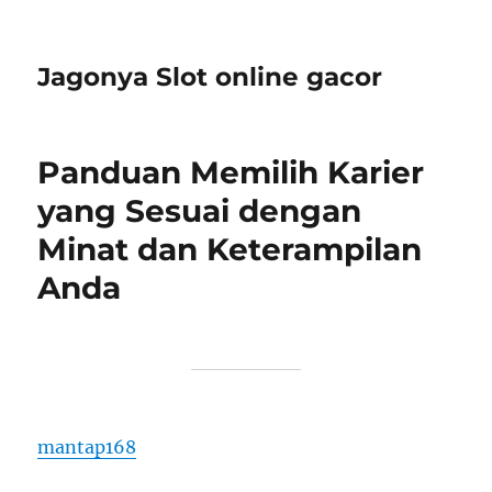
Jagonya Slot online gacor
Panduan Memilih Karier
yang Sesuai dengan
Minat dan Keterampilan
Anda
mantap168