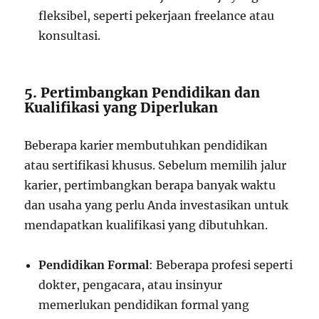
fleksibel, seperti pekerjaan freelance atau
konsultasi.
5. Pertimbangkan Pendidikan dan
Kualifikasi yang Diperlukan
Beberapa karier membutuhkan pendidikan
atau sertifikasi khusus. Sebelum memilih jalur
karier, pertimbangkan berapa banyak waktu
dan usaha yang perlu Anda investasikan untuk
mendapatkan kualifikasi yang dibutuhkan.
Pendidikan Formal
: Beberapa profesi seperti
dokter, pengacara, atau insinyur
memerlukan pendidikan formal yang