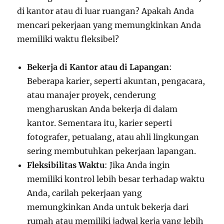
di kantor atau di luar ruangan? Apakah Anda
mencari pekerjaan yang memungkinkan Anda
memiliki waktu fleksibel?
Bekerja di Kantor atau di Lapangan
:
Beberapa karier, seperti akuntan, pengacara,
atau manajer proyek, cenderung
mengharuskan Anda bekerja di dalam
kantor. Sementara itu, karier seperti
fotografer, petualang, atau ahli lingkungan
sering membutuhkan pekerjaan lapangan.
Fleksibilitas Waktu
: Jika Anda ingin
memiliki kontrol lebih besar terhadap waktu
Anda, carilah pekerjaan yang
memungkinkan Anda untuk bekerja dari
rumah atau memiliki jadwal kerja yang lebih