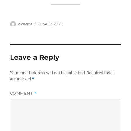
Author
Posted
okecrot
June 12, 2025
on
Leave a Reply
Your email address will not be published.
Required fields
are marked
*
COMMENT
*