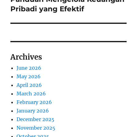
post:
Pribadi yang Efektif
Archives
June 2026
May 2026
April 2026
March 2026
February 2026
January 2026
December 2025
November 2025
October 2025