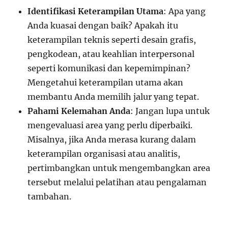
Identifikasi Keterampilan Utama
: Apa yang
Anda kuasai dengan baik? Apakah itu
keterampilan teknis seperti desain grafis,
pengkodean, atau keahlian interpersonal
seperti komunikasi dan kepemimpinan?
Mengetahui keterampilan utama akan
membantu Anda memilih jalur yang tepat.
Pahami Kelemahan Anda
: Jangan lupa untuk
mengevaluasi area yang perlu diperbaiki.
Misalnya, jika Anda merasa kurang dalam
keterampilan organisasi atau analitis,
pertimbangkan untuk mengembangkan area
tersebut melalui pelatihan atau pengalaman
tambahan.