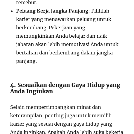
tersebut.
Peluang Kerja Jangka Panjang
: Pilihlah
karier yang menawarkan peluang untuk
berkembang. Pekerjaan yang
memungkinkan Anda belajar dan naik
jabatan akan lebih memotivasi Anda untuk
bertahan dan berkembang dalam jangka
panjang.
4. Sesuaikan dengan Gaya Hidup yang
Anda Inginkan
Selain mempertimbangkan minat dan
keterampilan, penting juga untuk memilih
karier yang sesuai dengan gaya hidup yang
Anda inginkan. Apakah Anda lebih suka bekerja