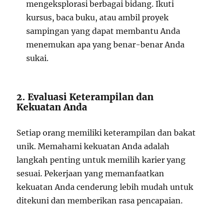
mengeksplorasi berbagai bidang. Ikuti
kursus, baca buku, atau ambil proyek
sampingan yang dapat membantu Anda
menemukan apa yang benar-benar Anda
sukai.
2. Evaluasi Keterampilan dan
Kekuatan Anda
Setiap orang memiliki keterampilan dan bakat
unik. Memahami kekuatan Anda adalah
langkah penting untuk memilih karier yang
sesuai. Pekerjaan yang memanfaatkan
kekuatan Anda cenderung lebih mudah untuk
ditekuni dan memberikan rasa pencapaian.