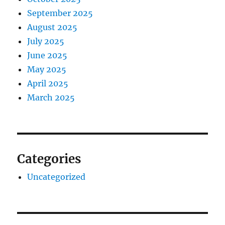
September 2025
August 2025
July 2025
June 2025
May 2025
April 2025
March 2025
Categories
Uncategorized