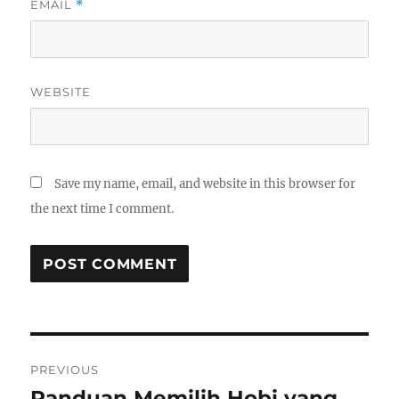
EMAIL
*
WEBSITE
Save my name, email, and website in this browser for
the next time I comment.
Post
PREVIOUS
navigation
Panduan Memilih Hobi yang
Previous