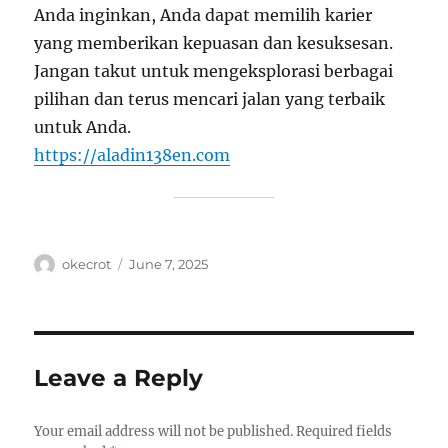
Anda inginkan, Anda dapat memilih karier
yang memberikan kepuasan dan kesuksesan.
Jangan takut untuk mengeksplorasi berbagai
pilihan dan terus mencari jalan yang terbaik
untuk Anda.
https://aladin138en.com
Author
Posted
okecrot
June 7, 2025
on
Leave a Reply
Your email address will not be published.
Required fields