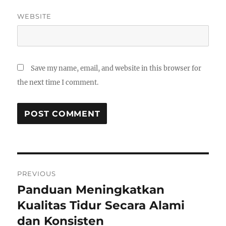
WEBSITE
Save my name, email, and website in this browser for
the next time I comment.
Post
PREVIOUS
navigation
Panduan Meningkatkan
Previous
post:
Kualitas Tidur Secara Alami
dan Konsisten