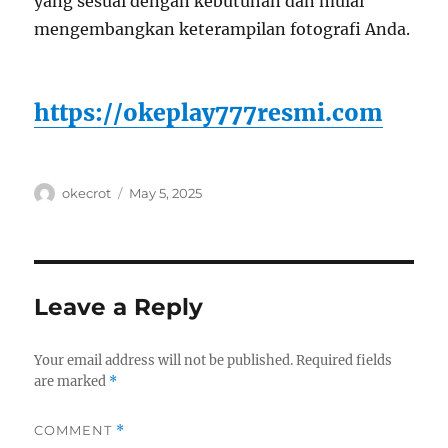
yang sesuai dengan kebutuhan dan mulai
mengembangkan keterampilan fotografi Anda.
https://okeplay777resmi.com
Author
Posted
okecrot
May 5, 2025
on
Leave a Reply
Your email address will not be published.
Required fields
are marked
*
COMMENT
*