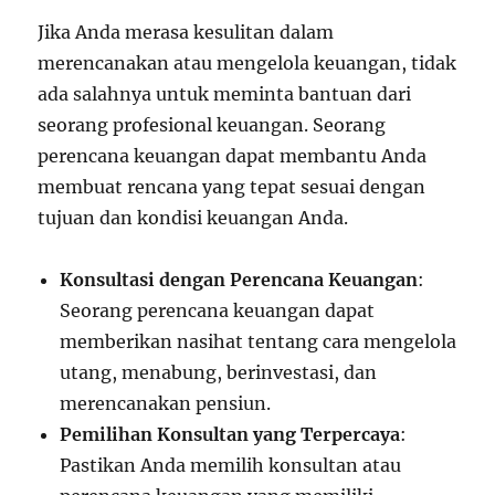
Jika Anda merasa kesulitan dalam
merencanakan atau mengelola keuangan, tidak
ada salahnya untuk meminta bantuan dari
seorang profesional keuangan. Seorang
perencana keuangan dapat membantu Anda
membuat rencana yang tepat sesuai dengan
tujuan dan kondisi keuangan Anda.
Konsultasi dengan Perencana Keuangan
:
Seorang perencana keuangan dapat
memberikan nasihat tentang cara mengelola
utang, menabung, berinvestasi, dan
merencanakan pensiun.
Pemilihan Konsultan yang Terpercaya
:
Pastikan Anda memilih konsultan atau