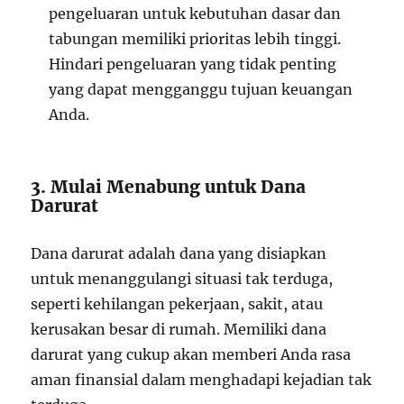
pengeluaran untuk kebutuhan dasar dan
tabungan memiliki prioritas lebih tinggi.
Hindari pengeluaran yang tidak penting
yang dapat mengganggu tujuan keuangan
Anda.
3. Mulai Menabung untuk Dana
Darurat
Dana darurat adalah dana yang disiapkan
untuk menanggulangi situasi tak terduga,
seperti kehilangan pekerjaan, sakit, atau
kerusakan besar di rumah. Memiliki dana
darurat yang cukup akan memberi Anda rasa
aman finansial dalam menghadapi kejadian tak