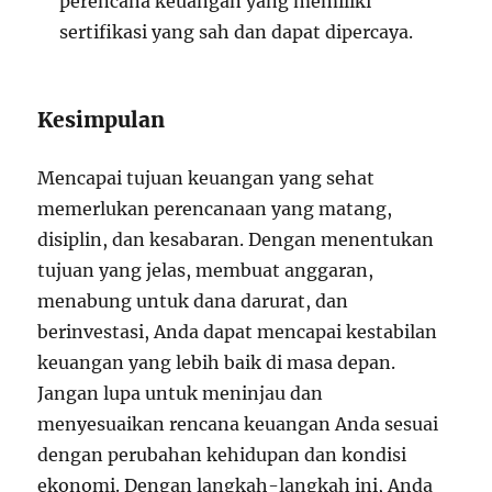
perencana keuangan yang memiliki
sertifikasi yang sah dan dapat dipercaya.
Kesimpulan
Mencapai tujuan keuangan yang sehat
memerlukan perencanaan yang matang,
disiplin, dan kesabaran. Dengan menentukan
tujuan yang jelas, membuat anggaran,
menabung untuk dana darurat, dan
berinvestasi, Anda dapat mencapai kestabilan
keuangan yang lebih baik di masa depan.
Jangan lupa untuk meninjau dan
menyesuaikan rencana keuangan Anda sesuai
dengan perubahan kehidupan dan kondisi
ekonomi. Dengan langkah-langkah ini, Anda