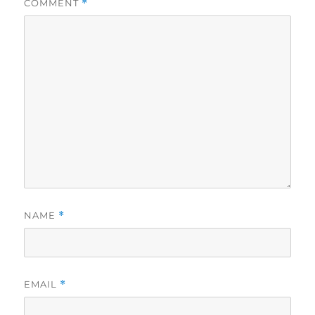
COMMENT
*
NAME
*
EMAIL
*