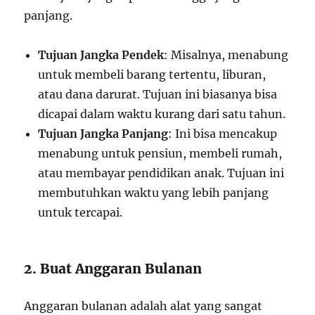
panjang.
Tujuan Jangka Pendek
: Misalnya, menabung
untuk membeli barang tertentu, liburan,
atau dana darurat. Tujuan ini biasanya bisa
dicapai dalam waktu kurang dari satu tahun.
Tujuan Jangka Panjang
: Ini bisa mencakup
menabung untuk pensiun, membeli rumah,
atau membayar pendidikan anak. Tujuan ini
membutuhkan waktu yang lebih panjang
untuk tercapai.
2. Buat Anggaran Bulanan
Anggaran bulanan adalah alat yang sangat