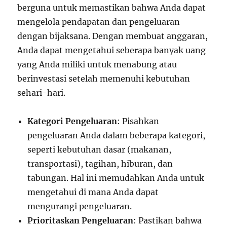
berguna untuk memastikan bahwa Anda dapat
mengelola pendapatan dan pengeluaran
dengan bijaksana. Dengan membuat anggaran,
Anda dapat mengetahui seberapa banyak uang
yang Anda miliki untuk menabung atau
berinvestasi setelah memenuhi kebutuhan
sehari-hari.
Kategori Pengeluaran
: Pisahkan
pengeluaran Anda dalam beberapa kategori,
seperti kebutuhan dasar (makanan,
transportasi), tagihan, hiburan, dan
tabungan. Hal ini memudahkan Anda untuk
mengetahui di mana Anda dapat
mengurangi pengeluaran.
Prioritaskan Pengeluaran
: Pastikan bahwa