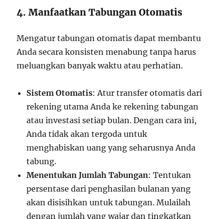
4. Manfaatkan Tabungan Otomatis
Mengatur tabungan otomatis dapat membantu
Anda secara konsisten menabung tanpa harus
meluangkan banyak waktu atau perhatian.
Sistem Otomatis
: Atur transfer otomatis dari
rekening utama Anda ke rekening tabungan
atau investasi setiap bulan. Dengan cara ini,
Anda tidak akan tergoda untuk
menghabiskan uang yang seharusnya Anda
tabung.
Menentukan Jumlah Tabungan
: Tentukan
persentase dari penghasilan bulanan yang
akan disisihkan untuk tabungan. Mulailah
dengan jumlah yang wajar dan tingkatkan