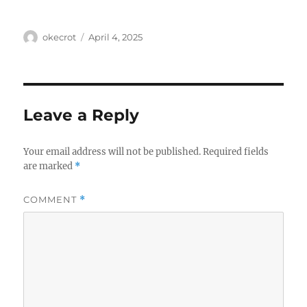
Author
Posted
okecrot
April 4, 2025
on
Leave a Reply
Your email address will not be published.
Required fields
are marked
*
COMMENT
*