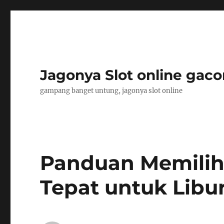
Jagonya Slot online gaco
gampang banget untung, jagonya slot online
Panduan Memilih
Tepat untuk Libu