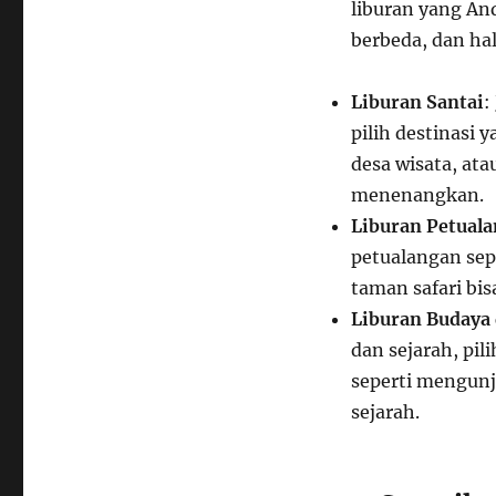
liburan yang And
berbeda, dan hal
Liburan Santai
:
pilih destinasi
desa wisata, a
menenangkan.
Liburan Petual
petualangan sep
taman safari bi
Liburan Budaya 
dan sejarah, pi
seperti mengunj
sejarah.