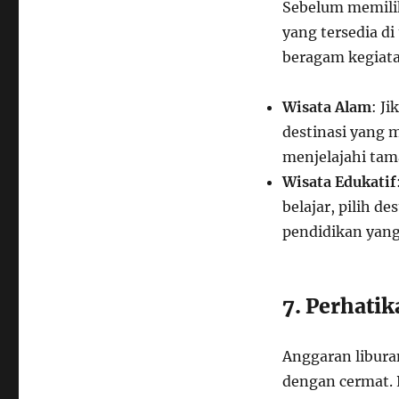
Sebelum memilih
yang tersedia d
beragam kegiata
Wisata Alam
: J
destinasi yang 
menjelajahi tam
Wisata Edukatif
belajar, pilih d
pendidikan yang
7. Perhati
Anggaran libura
dengan cermat. 