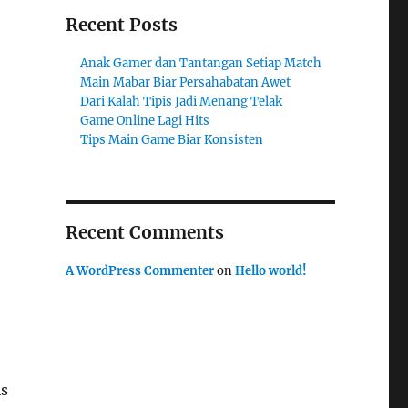
Recent Posts
Anak Gamer dan Tantangan Setiap Match
Main Mabar Biar Persahabatan Awet
Dari Kalah Tipis Jadi Menang Telak
Game Online Lagi Hits
Tips Main Game Biar Konsisten
Recent Comments
A WordPress Commenter
on
Hello world!
is