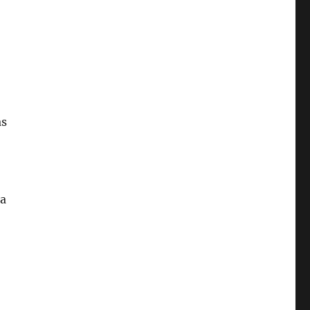
as
da