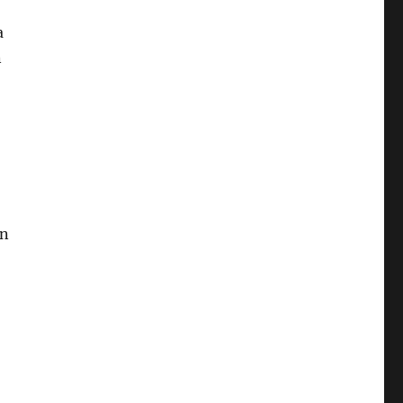
a
n
in