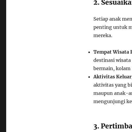
2. Sesuaik
Setiap anak memi
penting untuk m
mereka.
Tempat Wisata
destinasi wisata
bermain, kolam
Aktivitas Kelua
aktivitas yang b
maupun anak-ana
mengunjungi ke
3. Pertimb