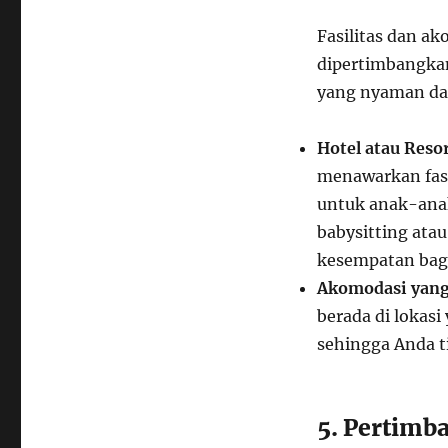
Fasilitas dan ak
dipertimbangkan
yang nyaman da
Hotel atau Reso
menawarkan fasil
untuk anak-anak
babysitting at
kesempatan bagi
Akomodasi yang
berada di lokasi
sehingga Anda ti
5. Pertimb