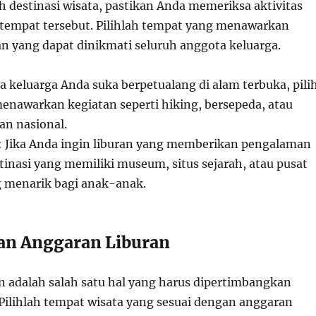
 destinasi wisata, pastikan Anda memeriksa aktivitas
i tempat tersebut. Pilihlah tempat yang menawarkan
n yang dapat dinikmati seluruh anggota keluarga.
ika keluarga Anda suka berpetualang di alam terbuka, pili
menawarkan kegiatan seperti hiking, bersepeda, atau
an nasional.
: Jika Anda ingin liburan yang memberikan pengalaman
estinasi yang memiliki museum, situs sejarah, atau pusat
 menarik bagi anak-anak.
kan Anggaran Liburan
n adalah salah satu hal yang harus dipertimbangkan
Pilihlah tempat wisata yang sesuai dengan anggaran