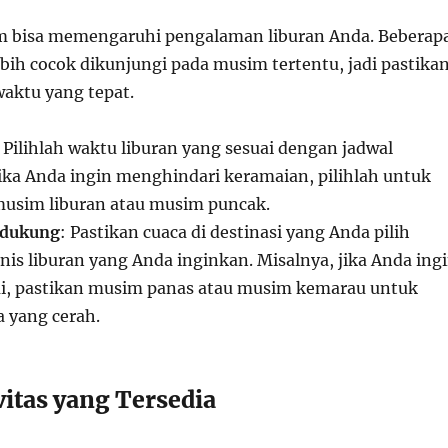
m bisa memengaruhi pengalaman liburan Anda. Beberap
bih cocok dikunjungi pada musim tertentu, jadi pastika
aktu yang tepat.
: Pilihlah waktu liburan yang sesuai dengan jadwal
Jika Anda ingin menghindari keramaian, pilihlah untuk
 musim liburan atau musim puncak.
ndukung
: Pastikan cuaca di destinasi yang Anda pilih
nis liburan yang Anda inginkan. Misalnya, jika Anda ing
tai, pastikan musim panas atau musim kemarau untuk
 yang cerah.
vitas yang Tersedia