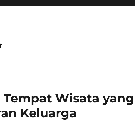
r
 Tempat Wisata yang
ran Keluarga