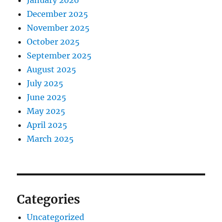
January 2026
December 2025
November 2025
October 2025
September 2025
August 2025
July 2025
June 2025
May 2025
April 2025
March 2025
Categories
Uncategorized