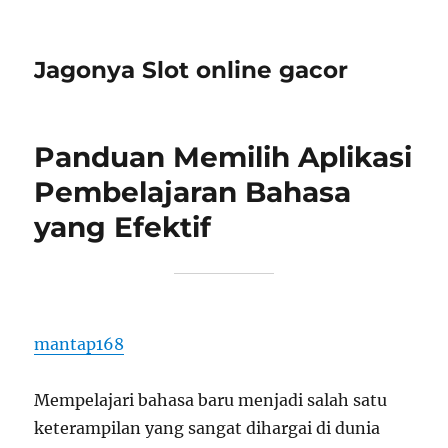
Jagonya Slot online gacor
Panduan Memilih Aplikasi
Pembelajaran Bahasa
yang Efektif
mantap168
Mempelajari bahasa baru menjadi salah satu
keterampilan yang sangat dihargai di dunia