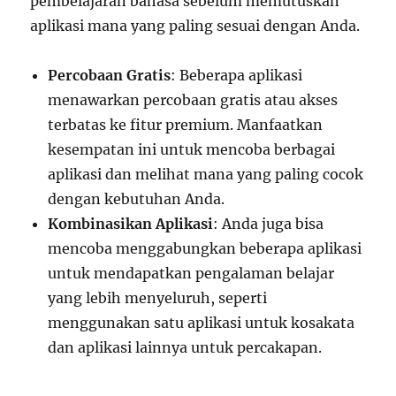
pembelajaran bahasa sebelum memutuskan
aplikasi mana yang paling sesuai dengan Anda.
Percobaan Gratis
: Beberapa aplikasi
menawarkan percobaan gratis atau akses
terbatas ke fitur premium. Manfaatkan
kesempatan ini untuk mencoba berbagai
aplikasi dan melihat mana yang paling cocok
dengan kebutuhan Anda.
Kombinasikan Aplikasi
: Anda juga bisa
mencoba menggabungkan beberapa aplikasi
untuk mendapatkan pengalaman belajar
yang lebih menyeluruh, seperti
menggunakan satu aplikasi untuk kosakata
dan aplikasi lainnya untuk percakapan.