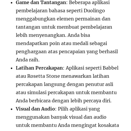
Game dan Tantangan
: Beberapa aplikasi
pembelajaran bahasa seperti Duolingo
menggabungkan elemen permainan dan
tantangan untuk membuat pembelajaran
lebih menyenangkan. Anda bisa
mendapatkan poin atau medali sebagai
penghargaan atas pencapaian yang berhasil
Anda raih.
Latihan Percakapan
: Aplikasi seperti Babbel
atau Rosetta Stone menawarkan latihan
percakapan langsung dengan penutur asli
atau simulasi percakapan untuk membantu
Anda berbicara dengan lebih percaya diri.
Visual dan Audio
: Pilih aplikasi yang
menggunakan banyak visual dan audio
untuk membantu Anda mengingat kosakata