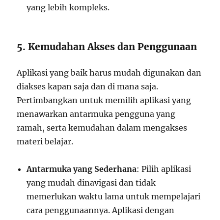
yang lebih kompleks.
5. Kemudahan Akses dan Penggunaan
Aplikasi yang baik harus mudah digunakan dan
diakses kapan saja dan di mana saja.
Pertimbangkan untuk memilih aplikasi yang
menawarkan antarmuka pengguna yang
ramah, serta kemudahan dalam mengakses
materi belajar.
Antarmuka yang Sederhana
: Pilih aplikasi
yang mudah dinavigasi dan tidak
memerlukan waktu lama untuk mempelajari
cara penggunaannya. Aplikasi dengan