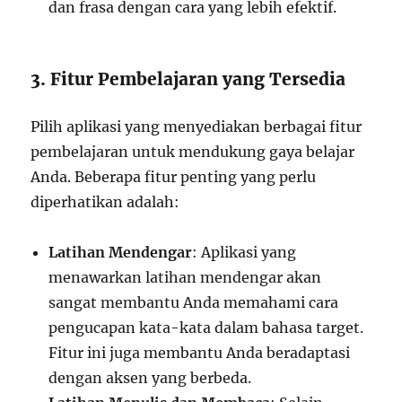
dan frasa dengan cara yang lebih efektif.
3. Fitur Pembelajaran yang Tersedia
Pilih aplikasi yang menyediakan berbagai fitur
pembelajaran untuk mendukung gaya belajar
Anda. Beberapa fitur penting yang perlu
diperhatikan adalah:
Latihan Mendengar
: Aplikasi yang
menawarkan latihan mendengar akan
sangat membantu Anda memahami cara
pengucapan kata-kata dalam bahasa target.
Fitur ini juga membantu Anda beradaptasi
dengan aksen yang berbeda.