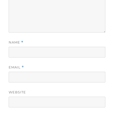
NAME
*
EMAIL
*
WEBSITE