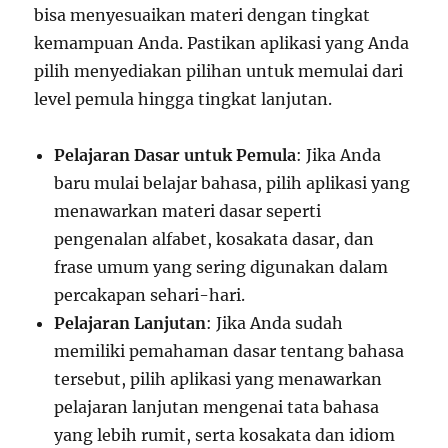
bisa menyesuaikan materi dengan tingkat
kemampuan Anda. Pastikan aplikasi yang Anda
pilih menyediakan pilihan untuk memulai dari
level pemula hingga tingkat lanjutan.
Pelajaran Dasar untuk Pemula
: Jika Anda
baru mulai belajar bahasa, pilih aplikasi yang
menawarkan materi dasar seperti
pengenalan alfabet, kosakata dasar, dan
frase umum yang sering digunakan dalam
percakapan sehari-hari.
Pelajaran Lanjutan
: Jika Anda sudah
memiliki pemahaman dasar tentang bahasa
tersebut, pilih aplikasi yang menawarkan
pelajaran lanjutan mengenai tata bahasa
yang lebih rumit, serta kosakata dan idiom