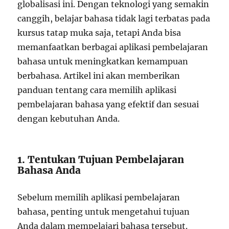
globalisasi ini. Dengan teknologi yang semakin
canggih, belajar bahasa tidak lagi terbatas pada
kursus tatap muka saja, tetapi Anda bisa
memanfaatkan berbagai aplikasi pembelajaran
bahasa untuk meningkatkan kemampuan
berbahasa. Artikel ini akan memberikan
panduan tentang cara memilih aplikasi
pembelajaran bahasa yang efektif dan sesuai
dengan kebutuhan Anda.
1. Tentukan Tujuan Pembelajaran
Bahasa Anda
Sebelum memilih aplikasi pembelajaran
bahasa, penting untuk mengetahui tujuan
Anda dalam mempelajari bahasa tersebut.