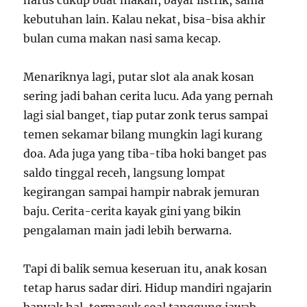
harus cukup buat makan, bayar listrik, sama
kebutuhan lain. Kalau nekat, bisa-bisa akhir
bulan cuma makan nasi sama kecap.
Menariknya lagi, putar slot ala anak kosan
sering jadi bahan cerita lucu. Ada yang pernah
lagi sial banget, tiap putar zonk terus sampai
temen sekamar bilang mungkin lagi kurang
doa. Ada juga yang tiba-tiba hoki banget pas
saldo tinggal receh, langsung lompat
kegirangan sampai hampir nabrak jemuran
baju. Cerita-cerita kayak gini yang bikin
pengalaman main jadi lebih berwarna.
Tapi di balik semua keseruan itu, anak kosan
tetap harus sadar diri. Hidup mandiri ngajarin