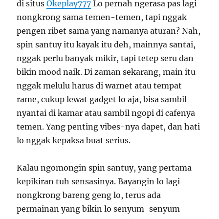
di situs
Okeplay777
Lo pernah ngerasa pas lagi
nongkrong sama temen-temen, tapi nggak
pengen ribet sama yang namanya aturan? Nah,
spin santuy itu kayak itu deh, mainnya santai,
nggak perlu banyak mikir, tapi tetep seru dan
bikin mood naik. Di zaman sekarang, main itu
nggak melulu harus di warnet atau tempat
rame, cukup lewat gadget lo aja, bisa sambil
nyantai di kamar atau sambil ngopi di cafenya
temen. Yang penting vibes-nya dapet, dan hati
lo nggak kepaksa buat serius.
Kalau ngomongin spin santuy, yang pertama
kepikiran tuh sensasinya. Bayangin lo lagi
nongkrong bareng geng lo, terus ada
permainan yang bikin lo senyum-senyum