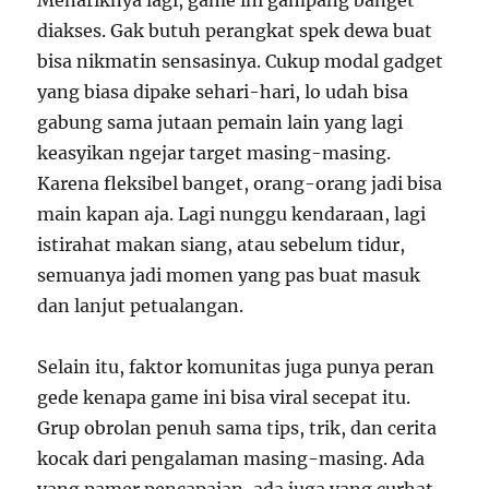
Menariknya lagi, game ini gampang banget
diakses. Gak butuh perangkat spek dewa buat
bisa nikmatin sensasinya. Cukup modal gadget
yang biasa dipake sehari-hari, lo udah bisa
gabung sama jutaan pemain lain yang lagi
keasyikan ngejar target masing-masing.
Karena fleksibel banget, orang-orang jadi bisa
main kapan aja. Lagi nunggu kendaraan, lagi
istirahat makan siang, atau sebelum tidur,
semuanya jadi momen yang pas buat masuk
dan lanjut petualangan.
Selain itu, faktor komunitas juga punya peran
gede kenapa game ini bisa viral secepat itu.
Grup obrolan penuh sama tips, trik, dan cerita
kocak dari pengalaman masing-masing. Ada