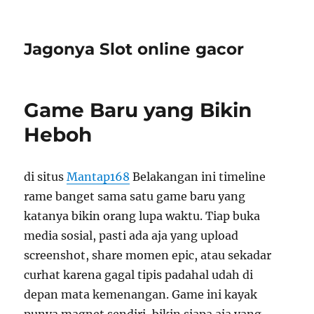
Jagonya Slot online gacor
Game Baru yang Bikin
Heboh
di situs
Mantap168
Belakangan ini timeline
rame banget sama satu game baru yang
katanya bikin orang lupa waktu. Tiap buka
media sosial, pasti ada aja yang upload
screenshot, share momen epic, atau sekadar
curhat karena gagal tipis padahal udah di
depan mata kemenangan. Game ini kayak