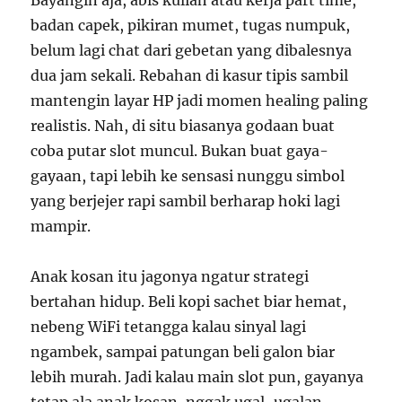
Bayangin aja, abis kuliah atau kerja part time,
badan capek, pikiran mumet, tugas numpuk,
belum lagi chat dari gebetan yang dibalesnya
dua jam sekali. Rebahan di kasur tipis sambil
mantengin layar HP jadi momen healing paling
realistis. Nah, di situ biasanya godaan buat
coba putar slot muncul. Bukan buat gaya-
gayaan, tapi lebih ke sensasi nunggu simbol
yang berjejer rapi sambil berharap hoki lagi
mampir.
Anak kosan itu jagonya ngatur strategi
bertahan hidup. Beli kopi sachet biar hemat,
nebeng WiFi tetangga kalau sinyal lagi
ngambek, sampai patungan beli galon biar
lebih murah. Jadi kalau main slot pun, gayanya