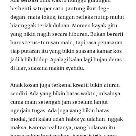
Ada sensasi unik waktu nunggu gulungan
berhenti satu per satu. Jantung ikut deg-
degan, mata fokus, tangan refleks nutup mulut
biar nggak teriak duluan. Momen kayak gitu
yang bikin nagih secara hiburan. Bukan berarti
harus terus-terusan main, tapi rasa penasaran
tiap putaran itu yang bikin suasana kamar kos
jadi lebih hidup. Apalagi kalau lagi hujan deras
di luar, suasana makin syahdu.
Anak kosan juga terkenal kreatif bikin aturan
sendiri. Ada yang bikin batas waktu, misalnya
cuma main setengah jam sebelum lanjut
ngerjain tugas. Ada juga yang bikin batas
modal, jadi kalau udah habis ya udahan, nggak
maksa. Karena realitanya, uang bulanan itu