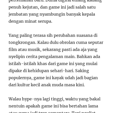
pertemanan baru. Dunia digital emang kadang
penuh kejutan, dan game ini jadi salah satu
jembatan yang nyambungin banyak kepala
dengan minat serupa.
Yang paling terasa sih perubahan suasana di
tongkrongan. Kalau dulu obrolan cuma seputar
film atau musik, sekarang pasti ada aja yang
nyelipin cerita pengalaman main. Bahkan ada
istilah-istilah khas dari game ini yang mulai
dipake di kehidupan sehari-hari. Saking
populernya, game ini kayak udah jadi bagian
dari kultur kecil anak muda masa kini.
Walau hype-nya lagi tinggi, waktu yang bakal
nentuin apakah game ini bisa bertahan lama