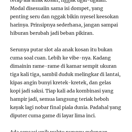
tetap ala anak kosan, nggak ugal-ugalan.
Modal disesuaiin sama isi dompet, yang
penting seru dan nggak bikin nyesel keesokan
harinya. Prinsipnya sederhana, jangan sampai
hiburan berubah jadi beban pikiran.
Serunya putar slot ala anak kosan itu bukan
cuma soal cuan. Lebih ke vibe-nya. Kadang
dimainin rame-rame di kamar sempit ukuran
tiga kali tiga, sambil duduk melingkar di lantai,
kipas angin bunyi kretek-kretek, dan gelas
kopi jadi saksi. Tiap kali ada kombinasi yang
hampir jadi, semua langsung teriak heboh
kayak lagi nobar final piala dunia. Padahal yang
diputer cuma game di layar lima inci.