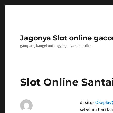
Jagonya Slot online gaco
gampang banget untung, jagonya slot online
Slot Online Santa
di situs
Okeplay
sebelum hari be