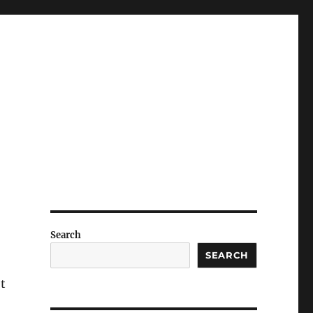
Search
SEARCH
t