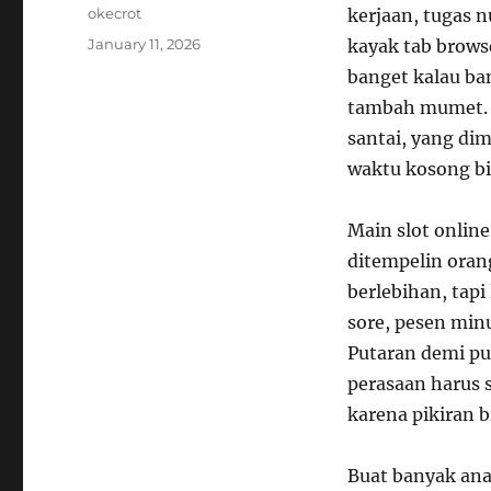
Author
okecrot
kerjaan, tugas 
Posted
January 11, 2026
kayak tab brows
on
banget kalau ban
tambah mumet. Sa
santai, yang di
waktu kosong bia
Main slot online
ditempelin oran
berlebihan, tap
sore, pesen minu
Putaran demi pu
perasaan harus s
karena pikiran b
Buat banyak anak