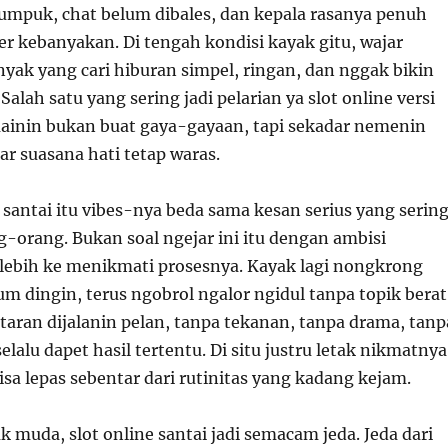
numpuk, chat belum dibales, dan kepala rasanya penuh
er kebanyakan. Di tengah kondisi kayak gitu, wajar
yak yang cari hiburan simpel, ringan, dan nggak bikin
lah satu yang sering jadi pelarian ya slot online versi
mainin bukan buat gaya-gayaan, tapi sekadar nemenin
r suasana hati tetap waras.
 santai itu vibes-nya beda sama kesan serius yang serin
g-orang. Bukan soal ngejar ini itu dengan ambisi
i lebih ke menikmati prosesnya. Kayak lagi nongkrong
m dingin, terus ngobrol ngalor ngidul tanpa topik berat
taran dijalanin pelan, tanpa tekanan, tanpa drama, tanp
elalu dapet hasil tertentu. Di situ justru letak nikmatnya
isa lepas sebentar dari rutinitas yang kadang kejam.
 muda, slot online santai jadi semacam jeda. Jeda dari