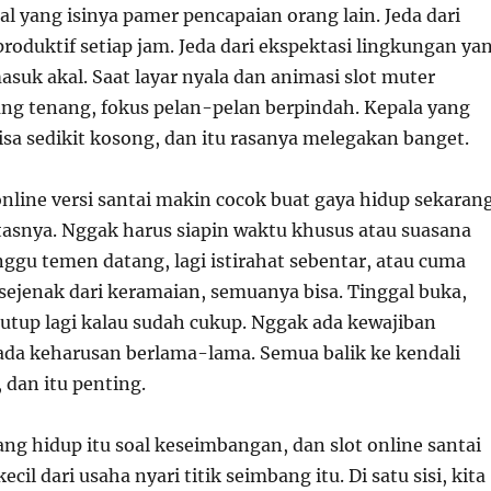
ial yang isinya pamer pencapaian orang lain. Jeda dari
roduktif setiap jam. Jeda dari ekspektasi lingkungan ya
suk akal. Saat layar nyala dan animasi slot muter
ng tenang, fokus pelan-pelan berpindah. Kepala yang
isa sedikit kosong, dan itu rasanya melegakan banget.
online versi santai makin cocok buat gaya hidup sekaran
itasnya. Nggak harus siapin waktu khusus atau suasana
ggu temen datang, lagi istirahat sebentar, atau cuma
sejenak dari keramaian, semuanya bisa. Tinggal buka,
tutup lagi kalau sudah cukup. Nggak ada kewajiban
 ada keharusan berlama-lama. Semua balik ke kendali
dan itu penting.
ng hidup itu soal keseimbangan, dan slot online santai
kecil dari usaha nyari titik seimbang itu. Di satu sisi, kita