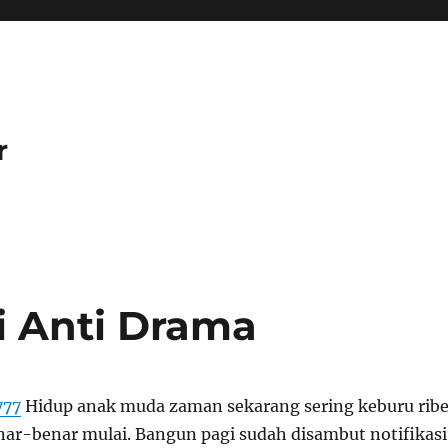
r
i Anti Drama
777
Hidup anak muda zaman sekarang sering keburu ribe
nar-benar mulai. Bangun pagi sudah disambut notifikasi